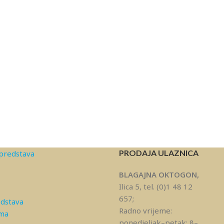
PRODAJA ULAZNICA
predstava
BLAGAJNA OKTOGON,
Ilica 5, tel. (0)1 48 12
657;
edstava
Radno vrijeme:
ama
ponedjeljak–petak: 8–