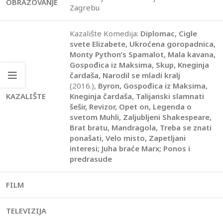
OBRAZOVANJE
Zagrebu
Kazalište Komedija:
Diplomac, Cigle
svete Elizabete, Ukroćena goropadnica,
Monty Python’s Spamalot, Mala kavana,
Gospođica iz Maksima, Skup, Kneginja
čardaša, Narodil se mladi kralj
(2016.),
Byron, Gospođica iz Maksima,
KAZALIŠTE
Kneginja čardaša, Talijanski slamnati
šešir, Revizor, Opet on, Legenda o
svetom Muhli, Zaljubljeni Shakespeare,
Brat bratu, Mandragola, Treba se znati
ponašati, Velo misto, Zapetljani
interesi; Juha braće Marx; Ponos i
predrasude
FILM
TELEVIZIJA