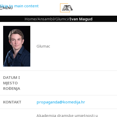
Skip to main content
MENU
Home
/
Ansambl
/
Glumci
/
Ivan Magud
Glumac
DATUM I
MJESTO
ROĐENJA
KONTAKT
propaganda@komedija.hr
Akademija dramske umjetnosti u