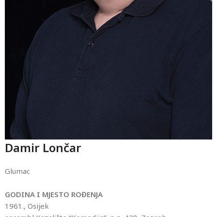
Damir Lončar
Glumac
GODINA I MJESTO ROĐENJA
1961., Osijek