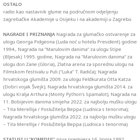
OSTALO
radio kao nastavnik glume na područnom odjeljenju
zagrebačke Akademije u Osijeku i na akademiji u Zagrebu
NAGRADE I PRIZNANJA
Nagrada za glumačko ostvarenje za
ulogu Georga Pidgeona (Luda noć u hotelu President) godine
1994., Nagrada na “Marulovim danima” za ulogu Stipe
(Bljesak) 1995. godine, Nagrada na “Marulovim danima” za
ulogu don Zane (Gloria), Zlatna arena za sporednu ulogu na
Filmskom festivalu u Puli (“Luka” T. Radića); Nagrada
hrvatskoga glumišta 2009. za ulogu Feldkurata Otta Katza
(Dobri vojak Švejk); Nagrada hrvatskoga glumišta 2014. za
ulogu Kralja Arthura (Monty Python’s Spamalot); Nagrada na
11. Bobijevim danima smijeha 2022. za najbolju mušku ulogu
– Tita Merellija / Poslužitelja Beppa (Ludnica s tenorima);
Nagrada hrvatskoga glumišta 2022. za najbolju mušku ulogu
– Tita Merellija / Poslužitelja Beppa (Ludnica s tenorima)
STATUSI U “KOMEDIJI”
prva premijera 16. lipnja 1992.