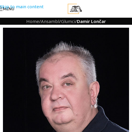
Skip to main content
MENU
Home
/
Ansambl
/
Glumci
/
Damir Lončar