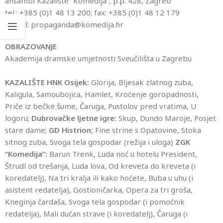
ansambl Kazalište “Komedija”, p.p. 428, Zagreb
tel.: +385 (0)1 48 13 200; fax: +385 (0)1 48 12 179
e-mail: propaganda@komedija.hr
OBRAZOVANJE
Akademija dramske umjetnosti Sveučilišta u Zagrebu
KAZALIŠTE HNK Osijek:
Glorija, Bljesak zlatnog zuba,
Kaligula, Samoubojica, Hamlet, Kroćenje goropadnosti,
Priče iz bečke šume, Čaruga, Pustolov pred vratima, U
logoru;
Dubrovačke ljetne igre:
Skup, Dundo Maroje, Posjet
stare dame;
GD Histrion;
Fine strine s Opatovine, Stoka
sitnog zuba, Svoga tela gospodar (režija i uloga)
ZGK
“Komedija”:
Barun Trenk, Luda noć u hotelu President,
Štrudl od trešanja, Luda lova, Od kreveta do kreveta (i
koredatelj), Na tri kralja ili kako hoćete, Buba u uhu (i
asistent redatelja), Gostioničarka, Opera za tri groša,
Kneginja čardaša, Svoga tela gospodar (i pomoćnik
redatelja), Mali dućan strave (i koredatelj), Čaruga (i