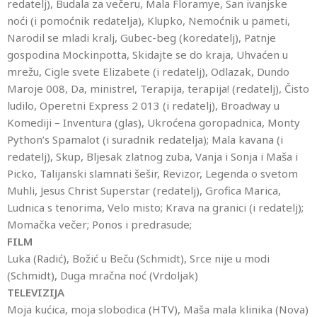
redatelj), Budala za večeru, Mala Floramye, San ivanjske
noći (i pomoćnik redatelja), Klupko, Nemoćnik u pameti,
Narodil se mladi kralj, Gubec-beg (koredatelj), Patnje
gospodina Mockinpotta, Skidajte se do kraja, Uhvaćen u
mrežu, Cigle svete Elizabete (i redatelj), Odlazak, Dundo
Maroje 008, Da, ministre!, Terapija, terapija! (redatelj), Čisto
ludilo, Operetni Express 2 013 (i redatelj), Broadway u
Komediji – Inventura (glas), Ukroćena goropadnica, Monty
Python’s Spamalot (i suradnik redatelja); Mala kavana (i
redatelj), Skup, Bljesak zlatnog zuba, Vanja i Sonja i Maša i
Picko, Talijanski slamnati šešir, Revizor, Legenda o svetom
Muhli, Jesus Christ Superstar (redatelj), Grofica Marica,
Ludnica s tenorima, Velo misto; Krava na granici (i redatelj);
Momačka večer; Ponos i predrasude;
FILM
Luka (Radić), Božić u Beču (Schmidt), Srce nije u modi
(Schmidt), Duga mračna noć (Vrdoljak)
TELEVIZIJA
Moja kućica, moja slobodica (HTV), Maša mala klinika (Nova)