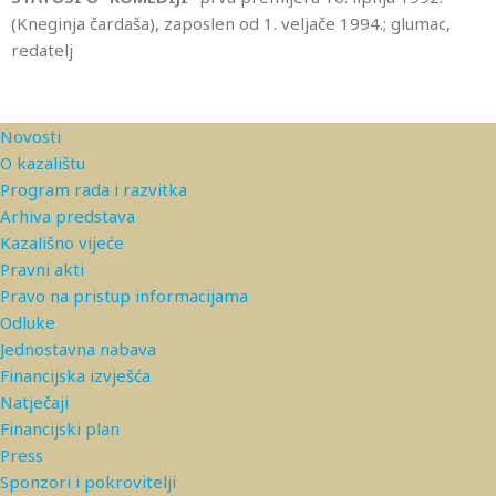
(Kneginja čardaša), zaposlen od 1. veljače 1994.; glumac,
redatelj
Novosti
O kazalištu
Program rada i razvitka
Arhiva predstava
Kazališno vijeće
Pravni akti
Pravo na pristup informacijama
Odluke
Jednostavna nabava
Financijska izvješća
Natječaji
Financijski plan
Press
Sponzori i pokrovitelji