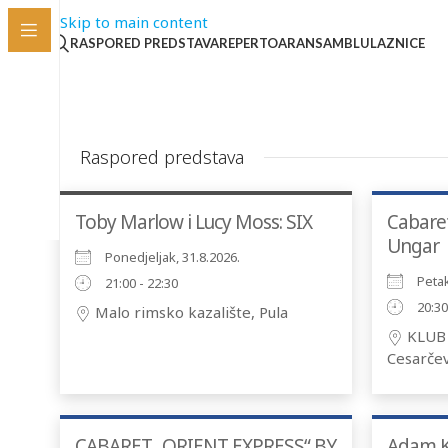
Skip to main content
RASPORED PREDSTAVA
REPERTOAR
ANSAMBL
ULAZNICE
Raspored predstava
Toby Marlow i Lucy Moss: SIX
Cabaret
Ungar
Ponedjeljak, 31.8.2026.
Petak
21:00 - 22:30
20:30
Malo rimsko kazalište, Pula
KLUB 
Cesarče
CABARET „ORIENT EXPRESS“ BY
Adam Ko