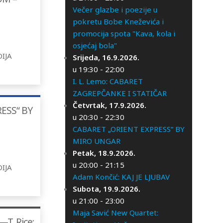
Večer glazbe i poezije u
pokretu Bobe Kneževića i
promocija spota "Kava, kola i
osjećaj bola"
IJA
Srijeda, 16.9.2026.
u 19:30 - 22:00
I. L. Lemo: CABARET
ZAGREPČANKE I STATIČAR
Četvrtak, 17.9.2026.
ESS“ BY
u 20:30 - 22:30
CABARET „ORIENT EXPRESS“ BY
MIRO UNGAR
Petak, 18.9.2026.
u 20:00 - 21:15
IJA
Adam Končić: KAJ JE LJUBAV
Subota, 19.9.2026.
u 21:00 - 23:00
Maja Savić New Quartet:
T. Rice: