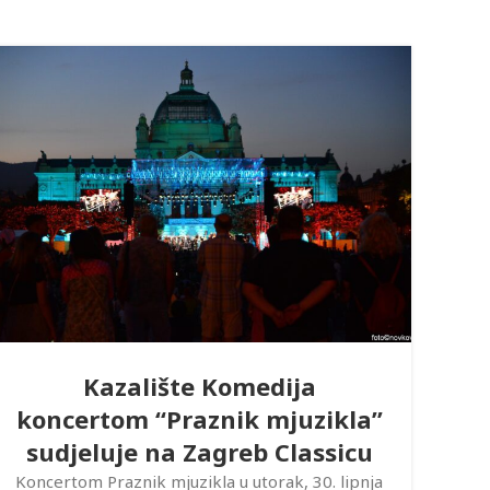
Kazalište Komedija
koncertom “Praznik mjuzikla”
sudjeluje na Zagreb Classicu
Koncertom Praznik mjuzikla u utorak, 30. lipnja