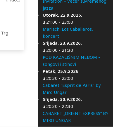
Invitation – Večer suvremenog
jazza
Utorak, 22.9.2026.
u 21:00 - 23:00
Mariachi Los Caballeros,
 Trg
koncert
Srijeda, 23.9.2026.
u 20:00 - 21:30
POD KAZALIŠNIM NEBOM –
songovi i stihovi
Petak, 25.9.2026.
u 20:30 - 23:00
Cabaret "Esprit de Paris" by
Miro Ungar
Srijeda, 30.9.2026.
u 20:30 - 22:30
CABARET „ORIENT EXPRESS“ BY
MIRO UNGAR