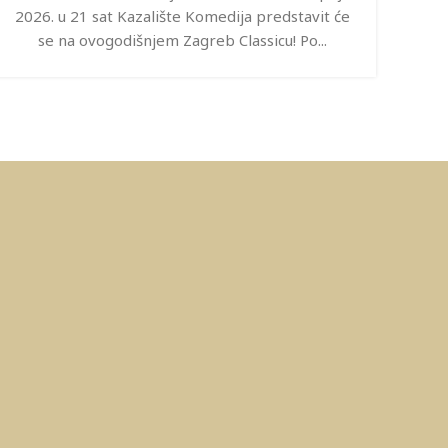
v
2026. u 21 sat Kazalište Komedija predstavit će
se na ovogodišnjem Zagreb Classicu! Po...