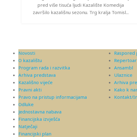
pred više tisuća ljudi Kazalište Komedija
završilo kazališnu sezonu. Trg kralja Tomisl...
Novosti
Raspored 
O kazalištu
Repertoar
Program rada i razvitka
Ansambl
Arhiva predstava
Ulaznice
Kazališno vijeće
Arhiva pr
Pravni akti
Kako k n
Pravo na pristup informacijama
Kontakt/
Odluke
Jednostavna nabava
Financijska izvješća
Natječaji
Financijski plan