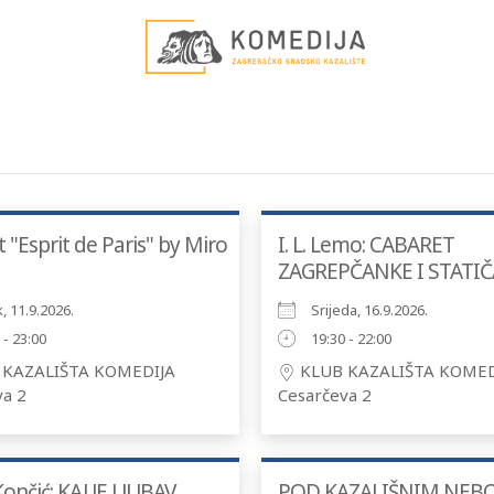
 "Esprit de Paris" by Miro
I. L. Lemo: CABARET
ZAGREPČANKE I STATIČ
, 11.9.2026.
Srijeda, 16.9.2026.
 - 23:00
19:30 - 22:00
KAZALIŠTA KOMEDIJA
KLUB KAZALIŠTA KOMED
va 2
Cesarčeva 2
nčić: KAJ JE LJUBAV
POD KAZALIŠNIM NEB