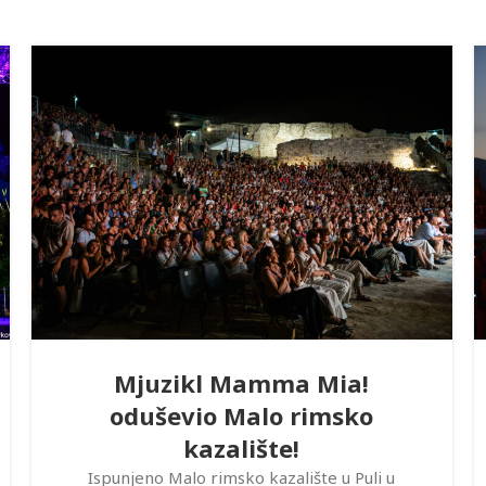
Mjuzikl Mamma Mia!
oduševio Malo rimsko
kazalište!
Ispunjeno Malo rimsko kazalište u Puli u