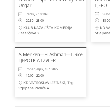
Ungar
LJEPOTI
Petak, 9.10.2026.
Subot
20:30 - 23:00
18:00
KLUB KAZALIŠTA KOMEDIJA
KD VA
Cesarčeva 2
Stjepana
A. Menken—H. Ashman—T. Rice:
LJEPOTICA I ZVIJER
Ponedjeljak, 18.1.2027.
19:00 - 22:00
KD VATROSLAV LISINSKI, Trg
Stjepana Radića 4