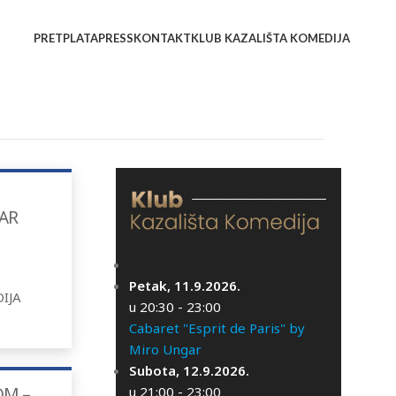
PRETPLATA
PRESS
KONTAKT
KLUB KAZALIŠTA KOMEDIJA
AR
Petak, 11.9.2026.
IJA
u 20:30 - 23:00
Cabaret "Esprit de Paris" by
Miro Ungar
Subota, 12.9.2026.
u 21:00 - 23:00
OM –