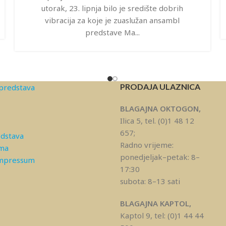
utorak, 23. lipnja bilo je središte dobrih
vibracija za koje je zuaslužan ansambl
predstave Ma...
PRODAJA ULAZNICA
predstava
BLAGAJNA OKTOGON,
Ilica 5, tel. (0)1 48 12
657;
edstava
Radno vrijeme:
ama
ponedjeljak–petak: 8–
Impressum
17:30
subota: 8–13 sati
BLAGAJNA KAPTOL,
Kaptol 9, tel: (0)1 44 44