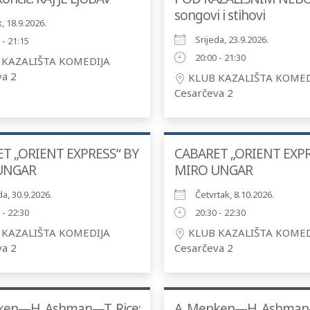
songovi i stihovi
, 18.9.2026.
Srijeda, 23.9.2026.
 - 21:15
20:00 - 21:30
KAZALIŠTA KOMEDIJA
va 2
KLUB KAZALIŠTA KOMED
Cesarčeva 2
T „ORIENT EXPRESS“ BY
CABARET „ORIENT EXPR
UNGAR
MIRO UNGAR
da, 30.9.2026.
Četvrtak, 8.10.2026.
 - 22:30
20:30 - 22:30
KAZALIŠTA KOMEDIJA
KLUB KAZALIŠTA KOMED
va 2
Cesarčeva 2
ken—H. Ashman—T. Rice:
A. Menken—H. Ashman—