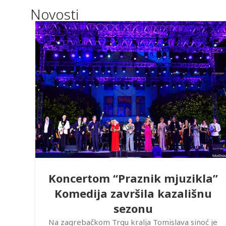
Novosti
Koncertom “Praznik mjuzikla”
Komedija završila kazališnu
sezonu
Na zagrebačkom Trgu kralja Tomislava sinoć je