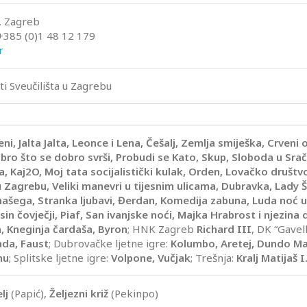
8, Zagreb
: +385 (0)1 48 12 179
r
 Sveučilišta u Zagrebu
ni, Jalta Jalta, Leonce i Lena, Češalj, Zemlja smiješka, Crveni 
obro što se dobro svrši, Probudi se Kato, Skup, Sloboda u Sra
, Kaj2O, Moj tata socijalistički kulak, Orden, Lovačko društv
u Zagrebu, Veliki manevri u tijesnim ulicama, Dubravka, Lady 
našega, Stranka ljubavi, Đerdan, Komedija zabuna, Luda noć u
 sin čovječji, Piaf, San ivanjske noći, Majka Hrabrost i njezina 
ta, Kneginja čardaša, Byron
; HNK Zagreb
Richard III
, DK “Gavell
ada, Faust
; Dubrovačke ljetne igre:
Kolumbo, Aretej, Dundo Ma
nu
; Splitske ljetne igre:
Volpone, Vučjak
; Trešnja:
Kralj Matijaš I
lj
(Papić),
Željezni križ
(Pekinpo)