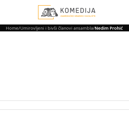
Home
/
Umirovljeni i bivši članovi ansambla
/
Nedim Prohić