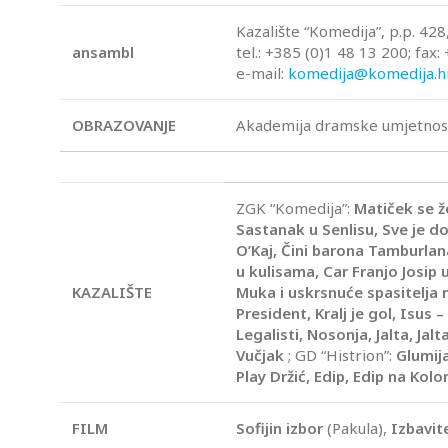
Kazalište “Komedija”, p.p. 42
ansambl
tel.: +385 (0)1 48 13 200; fax
e-mail:
komedija@komedija.h
OBRAZOVANJE
Akademija dramske umjetnosti
ZGK “Komedija”:
Matiček se že
Sastanak u Senlisu, Sve je d
O’Kaj, Čini barona Tamburlana
u kulisama, Car Franjo Josip 
KAZALIŠTE
Muka i uskrsnuće spasitelja 
President, Kralj je gol, Isus –
Legalisti, Nosonja, Jalta, Jal
Vučjak
; GD “Histrion”:
Glumij
Play Držić, Edip, Edip na Kolo
FILM
Sofijin izbor
(Pakula),
Izbavite