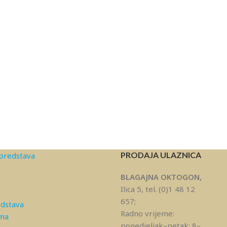
PRODAJA ULAZNICA
predstava
BLAGAJNA OKTOGON,
Ilica 5, tel. (0)1 48 12
657;
edstava
Radno vrijeme:
ama
ponedjeljak–petak: 8–