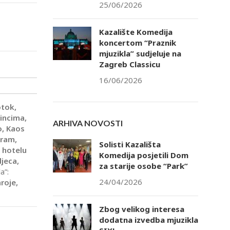
25/06/2026
Kazalište Komedija
koncertom “Praznik
mjuzikla” sudjeluje na
Zagreb Classicu
16/06/2026
otok,
čincima,
ARHIVA NOVOSTI
o, Kaos
Šram,
Solisti Kazališta
 hotelu
Komedija posjetili Dom
djeca,
za starije osobe “Park”
a”:
24/04/2026
roje,
.
Zbog velikog interesa
dodatna izvedba mjuzikla