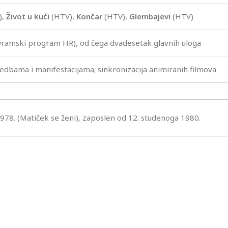
),
Život u kući
(HTV),
Končar
(HTV),
Glembajevi
(HTV)
(Dramski program HR), od čega dvadesetak glavnih uloga
iredbama i manifestacijama; sinkronizacija animiranih filmova
978. (Matiček se ženi), zaposlen od 12. studenoga 1980.