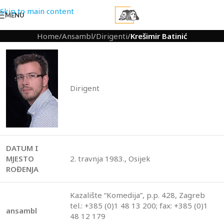
Skip to main content
MENU
Home
/
Ansambl
/
Dirigenti
/
Krešimir Batinić
Dirigent
DATUM I
MJESTO
2. travnja 1983., Osijek
ROĐENJA
Kazalište “Komedija”, p.p. 428, Zagreb
tel.: +385 (0)1 48 13 200; fax: +385 (0)1
ansambl
48 12 179