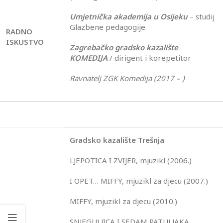
Umjetnička akademija u Osijeku
– studij
Glazbene pedagogije
RADNO
ISKUSTVO
Zagrebačko gradsko kazalište
KOMEDIJA
/ dirigent i korepetitor
Ravnatelj ZGK Komedija (2017 – )
Gradsko kazalište Trešnja
LJEPOTICA I ZVIJER, mjuzikl (2006.)
I OPET… MIFFY, mjuzikl za djecu (2007.)
MIFFY, mjuzikl za djecu (2010.)
SNJEGULJICA I SEDAM PATULJAKA,