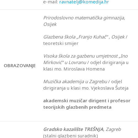
e-mail:
ravnatelj@komedija.hr
Prirodoslovno matematička gimnazija,
Osijek
Glazbena škola „Franjo Kuhač“ , Osijek
/
teoretski smijer
Visoka škola za gazbenu umjetnost „Ino
Mirković“ u Lovranu
/ odjel dirigiranja u
OBRAZOVANJE
klasi mo. Miroslava Homena
Muzička akademija u Zagrebu
/ odjel
dirigiranja u klasi mo. Vjekoslava Šuteja
akademski muzičar dirigent i profesor
teorijskih glazbenih predmeta
Gradsko kazalište TREŠNJA
, Zagreb
(stalni glazbeni suradnik)