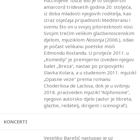
Puccinijeve
Tosce
. Bio je to svojevrsni
amarcord tridesetih godina 20. stoljeća,
iz doba mladosti njegovih roditelja, kao
izraz osjećaja pripadnosti Mediteranu i
svemu što on u svojoj pitoresknosti nosi.
Svojim trećim velikim glazbenoscenskim
djelom, mjuziklom
Nosonja
(2006.), odao
je počast velikanu poetske misli
Edmondu Rostandu. U proljeće 2011. u
„Komediji“ je premijerno izveden njegov
balet „Breza“, nastao po pripovjetki
Slavka Kolara, a u studenom 2011. mjuzikl
„Opasne veze“ prema romanu
Choderlosa de Laclosa, dok je u svibnju
2018. praizveden mjuzikl “Alphonsine”,
njegovo autorsko djelo (autor je libreta,
glazbe, redatelj, dirigent i scenograf).
KONCERTI
Veseljko Barešić nastupao je uz