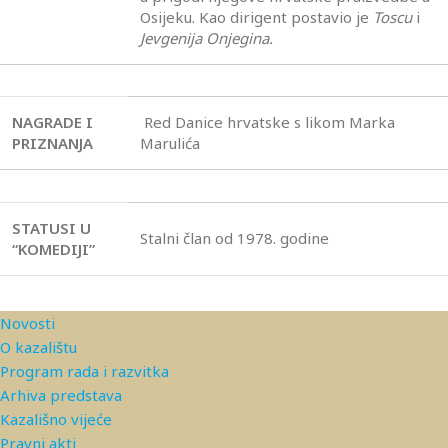
Osijeku. Kao dirigent postavio je
Toscu
i
Jevgenija Onjegina.
NAGRADE I
Red Danice hrvatske s likom Marka
PRIZNANJA
Marulića
STATUSI U
Stalni član od 1978. godine
“KOMEDIJI”
Novosti
O kazalištu
Program rada i razvitka
Arhiva predstava
Kazališno vijeće
Pravni akti