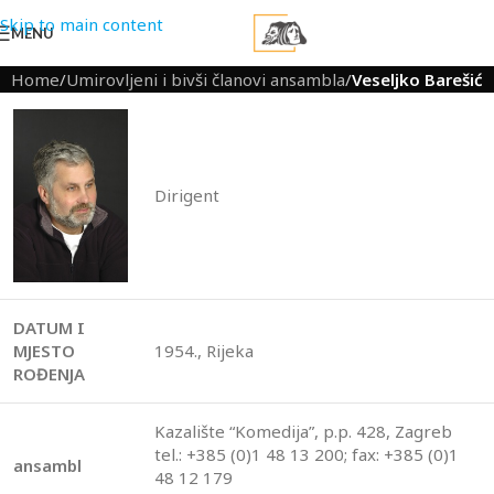
Skip to main content
MENU
Home
/
Umirovljeni i bivši članovi ansambla
/
Veseljko Barešić
Dirigent
DATUM I
MJESTO
1954., Rijeka
ROĐENJA
Kazalište “Komedija”, p.p. 428, Zagreb
tel.: +385 (0)1 48 13 200; fax: +385 (0)1
ansambl
48 12 179