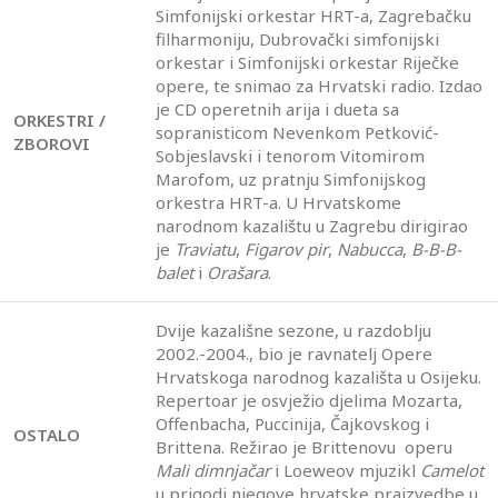
Simfonijski orkestar HRT-a, Zagrebačku
filharmoniju, Dubrovački simfonijski
orkestar i Simfonijski orkestar Riječke
opere, te snimao za Hrvatski radio. Izdao
je CD operetnih arija i dueta sa
ORKESTRI /
sopranisticom Nevenkom Petković-
ZBOROVI
Sobjeslavski i tenorom Vitomirom
Marofom, uz pratnju Simfonijskog
orkestra HRT-a. U Hrvatskome
narodnom kazalištu u Zagrebu dirigirao
je
Traviatu
,
Figarov pir
,
Nabucca
,
B-B-B-
balet
i
Orašara
.
Dvije kazališne sezone, u razdoblju
2002.-2004., bio je ravnatelj Opere
Hrvatskoga narodnog kazališta u Osijeku.
Repertoar je osvježio djelima Mozarta,
Offenbacha, Puccinija, Čajkovskog i
OSTALO
Brittena. Režirao je Brittenovu operu
Mali dimnjačar
i Loeweov mjuzikl
Camelot
u prigodi njegove hrvatske praizvedbe u