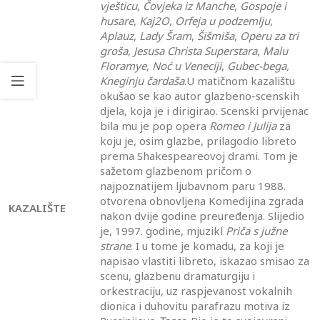
vješticu
,
Čovjeka iz Manche
,
Gospoje i
husare
,
Kaj
2O
,
Orfeja u podzemlju
,
Aplauz
,
Lady Šram
,
Šišmiša
,
Operu za tri
groša
,
Jesusa Christa Superstara
,
Malu
Floramye
,
Noć u Veneciji
,
Gubec-bega,
Kneginju čardaša
.U matičnom kazalištu
okušao se kao autor glazbeno-scenskih
djela, koja je i dirigirao. Scenski prvijenac
bila mu je pop opera
Romeo
i Julija
za
koju je, osim glazbe, prilagodio libreto
prema Shakespeareovoj drami. Tom je
sažetom glazbenom pričom o
najpoznatijem ljubavnom paru 1988.
otvorena obnovljena Komedijina zgrada
KAZALIŠTE
nakon dvije godine preuređenja. Slijedio
je, 1997. godine, mjuzikl
Priča s južne
strane
. I u tome je komadu, za koji je
napisao vlastiti libreto, iskazao smisao za
scenu, glazbenu dramaturgiju i
orkestraciju, uz raspjevanost vokalnih
dionica i duhovitu parafrazu motiva iz