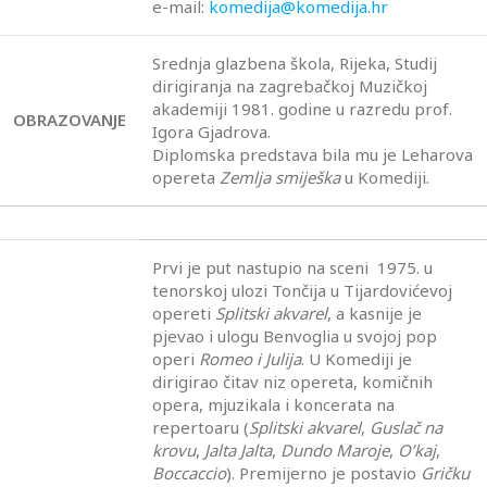
e-mail:
komedija@komedija.hr
Srednja glazbena škola, Rijeka, Studij
dirigiranja na zagrebačkoj Muzičkoj
akademiji 1981. godine u razredu prof.
OBRAZOVANJE
Igora Gjadrova.
Diplomska predstava bila mu je Leharova
opereta
Zemlja smiješka
u Komediji.
Prvi je put nastupio na sceni 1975. u
tenorskoj ulozi Tončija u Tijardovićevoj
opereti
Splitski akvarel
, a kasnije je
pjevao i ulogu Benvoglia u svojoj pop
operi
Romeo
i Julija
. U Komediji je
dirigirao čitav niz opereta, komičnih
opera, mjuzikala i koncerata na
repertoaru (
Splitski akvarel
,
Guslač na
krovu
,
Jalta Jalta
,
Dundo Maroje
,
O’kaj
,
Boccaccio
). Premijerno je postavio
Gričku