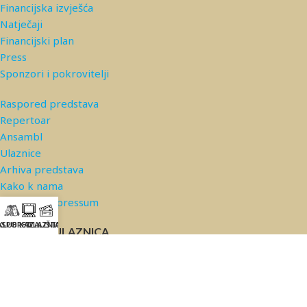
Financijska izvješća
Natječaji
Financijski plan
Press
Sponzori i pokrovitelji
Raspored predstava
Repertoar
Ansambl
Ulaznice
Arhiva predstava
Kako k nama
Kontakt/Impressum
ASPORED
KLUB KAZALIŠTA
ULAZNICE
PRODAJA ULAZNICA
© 2026 Kazalište Komedija |
Privatnost podataka
*