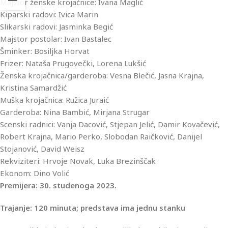
Majstor ženske krojačnice: Ivana Maglić
Kiparski radovi: Ivica Marin
Slikarski radovi: Jasminka Begić
Majstor postolar: Ivan Bastalec
Šminker: Bosiljka Horvat
Frizer: Nataša Prugovečki, Lorena Lukšić
Ženska krojačnica/garderoba: Vesna Blečić, Jasna Krajna,
Kristina Samardžić
Muška krojačnica: Ružica Juraić
Garderoba: Nina Bambić, Mirjana Strugar
Scenski radnici: Vanja Dacović, Stjepan Jelić, Damir Kovačević,
Robert Krajna, Mario Perko, Slobodan Raičković, Danijel
Stojanović, David Weisz
Rekviziteri: Hrvoje Novak, Luka Brezinščak
Ekonom: Dino Volić
Premijera: 30. studenoga 2023.
Trajanje: 120 minuta; predstava ima jednu stanku