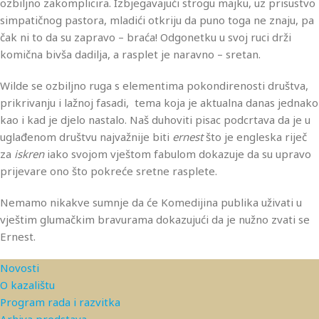
ozbiljno zakomplicira. Izbjegavajući strogu majku, uz prisustvo
simpatičnog pastora, mladići otkriju da puno toga ne znaju, pa
čak ni to da su zapravo – braća! Odgonetku u svoj ruci drži
komična bivša dadilja, a rasplet je naravno – sretan.
Wilde se ozbiljno ruga s elementima pokondirenosti društva,
prikrivanju i lažnoj fasadi, tema koja je aktualna danas jednako
kao i kad je djelo nastalo. Naš duhoviti pisac podcrtava da je u
uglađenom društvu najvažnije biti
ernest
što je engleska riječ
za
iskren
iako svojom vještom fabulom dokazuje da su upravo
prijevare ono što pokreće sretne rasplete.
Nemamo nikakve sumnje da će Komedijina publika uživati u
vještim glumačkim bravurama dokazujući da je nužno zvati se
Ernest.
Novosti
O kazalištu
Program rada i razvitka