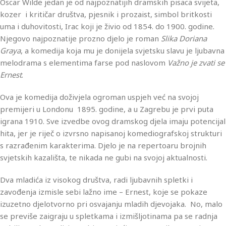
Oscar Wilde jedan je od najpoznatijih dramskih pisaca svijeta,
kozer i kritičar društva, pjesnik i prozaist, simbol britkosti
uma i duhovitosti, Irac koji je živio od 1854. do 1900. godine.
Njegovo najpoznatije prozno djelo je roman
Slika Doriana
Graya
, a komedija koja mu je donijela svjetsku slavu je ljubavna
melodrama s elementima farse pod naslovom
Važno je zvati se
Ernest
.
Ova je komedija doživjela ogroman uspjeh već na svojoj
premijeri u Londonu 1895. godine, a u Zagrebu je prvi puta
igrana 1910. Sve izvedbe ovog dramskog djela imaju potencijal
hita, jer je riječ o izvrsno napisanoj komediografskoj strukturi
s razrađenim karakterima. Djelo je na repertoaru brojnih
svjetskih kazališta, te nikada ne gubi na svojoj aktualnosti.
Dva mladića iz visokog društva, radi ljubavnih spletki i
zavođenja izmisle sebi lažno ime – Ernest, koje se pokaze
izuzetno djelotvorno pri osvajanju mladih djevojaka. No, malo
se previše zaigraju u spletkama i izmišljotinama pa se radnja