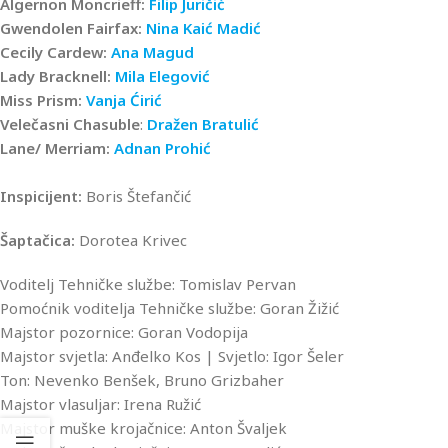
Algernon Moncrieff:
Filip Juričić
Gwendolen Fairfax:
Nina Kaić Madić
Cecily Cardew:
Ana Magud
Lady Bracknell:
Mila Elegović
Miss Prism:
Vanja Ćirić
Velečasni Chasuble
:
Dražen Bratulić
Lane/ Merriam:
Adnan Prohić
Inspicijent:
Boris Štefančić
Šaptačica:
Dorotea Krivec
Voditelj Tehničke službe: Tomislav Pervan
Pomoćnik voditelja Tehničke službe: Goran Žižić
Majstor pozornice: Goran Vodopija
Majstor svjetla: Anđelko Kos | Svjetlo: Igor Šeler
Ton: Nevenko Benšek, Bruno Grizbaher
Majstor vlasuljar: Irena Ružić
Majstor muške krojačnice: Anton Švaljek