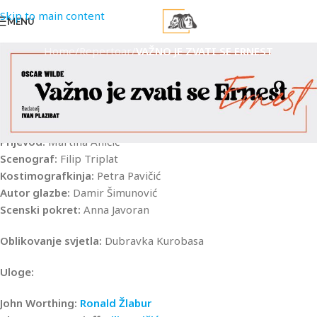
Skip to main content
MENU
Home
/
Repertoar
/
VAŽNO JE ZVATI SE ERNEST
Oscar Wilde:
VAŽNO JE ZVATI SE ERNEST
The Importance of Being Earnest
Redatelj:
Ivan Plazibat
Prijevod:
Martina Aničić
Scenograf:
Filip Triplat
Kostimografkinja:
Petra Pavičić
Autor glazbe:
Damir Šimunović
Scenski pokret:
Anna Javoran
Oblikovanje svjetla:
Dubravka Kurobasa
Uloge:
John Worthing:
Ronald Žlabur