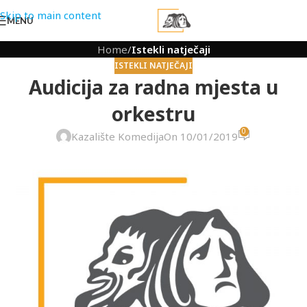
Skip to main content
MENU
Home
/
Istekli natječaji
ISTEKLI NATJEČAJI
Audicija za radna mjesta u
orkestru
0
Kazalište Komedija
On 10/01/2019