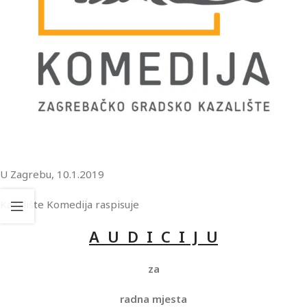
U Zagrebu, 10.1.2019
Kazalište Komedija raspisuje
A U D I C I J U
za
radna mjesta