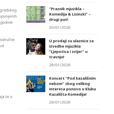
“Praznik mjuzikla –
g gradskog
Komedija & Lisinski” –
ispunjenih
drugi put!
i godine
30/01/2026
područne
U prodaji su ulaznice za
od
izvedbe mjuzikla
“Ljepotica i zvijer” u
travnju!
28/01/2026
Koncert “Pod kazališnim
nebom” zbog velikog
interesa ponovo u Klubu
Kazališta Komedija!
ja te u
26/01/2026