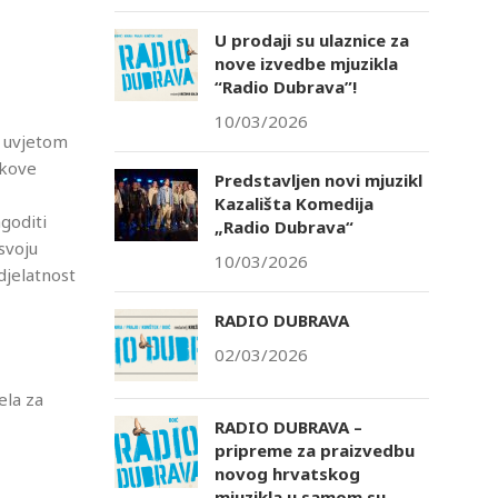
U prodaji su ulaznice za
nove izvedbe mjuzikla
“Radio Dubrava”!
10/03/2026
d uvjetom
škove
Predstavljen novi mjuzikl
Kazališta Komedija
agoditi
„Radio Dubrava“
svoju
10/03/2026
djelatnost
RADIO DUBRAVA
02/03/2026
ela za
RADIO DUBRAVA –
pripreme za praizvedbu
novog hrvatskog
mjuzikla u samom su