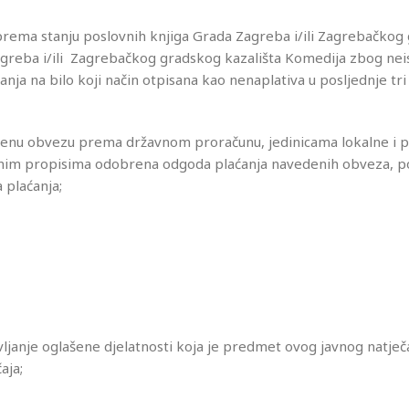
i, prema stanju poslovnih knjiga Grada Zagreba i/ili Zagrebačko
Zagreba i/ili Zagrebačkog gradskog kazališta Komedija zbog ne
ovanja na bilo koji način otpisana kao nenaplativa u posljednje tr
irenu obvezu prema državnom proračunu, jedinicama lokalne i 
bnim propisima odobrena odgoda plaćanja navedenih obveza, p
 plaćanja;
avljanje oglašene djelatnosti koja je predmet ovog javnog natječa
aja;