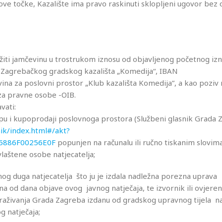
ve točke, Kazalište ima pravo raskinuti sklopljeni ugovor bez o
žiti jamčevinu u trostrukom iznosu od objavljenog početnog iz
na Zagrebačkog gradskog kazališta „Komedija“, IBAN
 za poslovni prostor „Klub kazališta Komedija”, a kao poziv 
 za pravne osobe -OIB.
vati:
kupu i kupoprodaji poslovnoga prostora (Službeni glasnik Grada
ik/index.html#/akt?
5886F00256E0F
popunjen na računalu ili ručno tiskanim slovima
laštene osobe natjecatelja;
znog duga natjecatelja što ju je izdala nadležna porezna uprava
ana od dana objave ovog javnog natječaja, te izvornik ili ovjere
traživanja Grada Zagreba izdanu od gradskog upravnog tijela n
g natječaja;