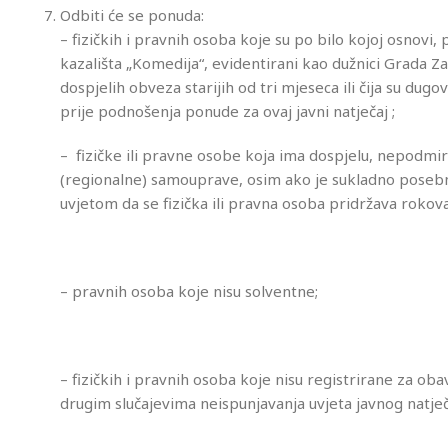
Odbiti će se ponuda:
– fizičkih i pravnih osoba koje su po bilo kojoj osnov
kazališta „Komedija“, evidentirani kao dužnici Grada 
dospjelih obveza starijih od tri mjeseca ili čija su dug
prije podnošenja ponude za ovaj javni natječaj ;
– fizičke ili pravne osobe koja ima dospjelu, nepodm
(regionalne) samouprave, osim ako je sukladno pose
uvjetom da se fizička ili pravna osoba pridržava rokova
– pravnih osoba koje nisu solventne;
– fizičkih i pravnih osoba koje nisu registrirane za ob
drugim slučajevima neispunjavanja uvjeta javnog natječ