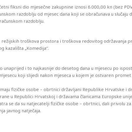
očetni fiksni dio mjesečne zakupnine iznosi 6.000,00 kn (bez PDV
unskom razdoblju od mjesec dana koji se obračunava u slučaju
računskom razdoblju.
h režijskih troškova prostora i troškova redovitog održavanja p
g kazališta „Komedija“.
no unaprijed i to najkasnije do desetog dana u mjesecu po ispo
u mjesecu koji slijedi nakon mjeseca u kojem je ostvaren promet
ju fizičke osobe – obrtnici državljani Republike Hrvatske i dr
irane u Republici Hrvatskoj i državama članicama Europske unije
a se da su natjecatelji fizičke osobe – obrtnici, dali privolu za
ja javnog natječaja.