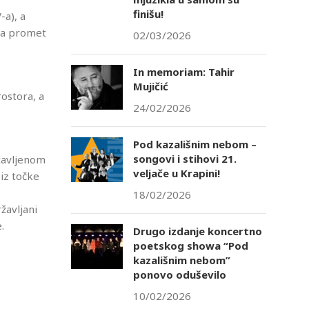
finišu!
-a), a
 da promet
02/03/2026
In memoriam: Tahir
Mujičić
rostora, a
24/02/2026
Pod kazališnim nebom –
songovi i stihovi 21.
stavljenom
veljače u Krapini!
 iz točke
18/02/2026
žavljani
.
Drugo izdanje koncertno
poetskog showa “Pod
kazališnim nebom”
ponovo oduševilo
10/02/2026