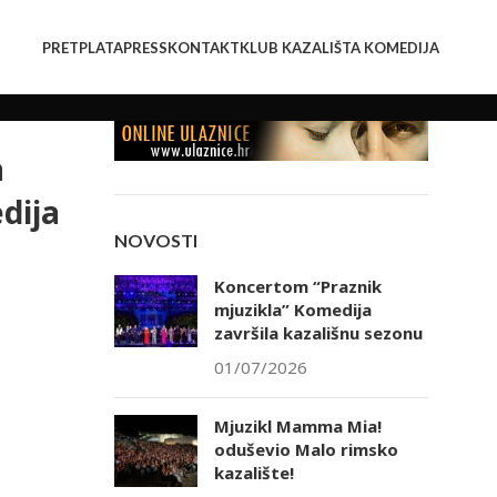
PRETPLATA
PRESS
KONTAKT
KLUB KAZALIŠTA KOMEDIJA
a
dija
NOVOSTI
Koncertom “Praznik
mjuzikla” Komedija
završila kazališnu sezonu
01/07/2026
Mjuzikl Mamma Mia!
oduševio Malo rimsko
kazalište!