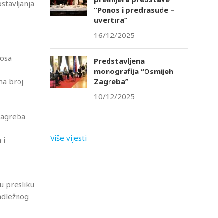
stavljanja
“Ponos i predrasude –
uvertira”
16/12/2025
nosa
Predstavljena
monografija “Osmijeh
Zagreba”
na broj
10/12/2025
 Zagreba
Više vijesti
 i
nu presliku
adležnog