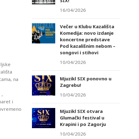
SIX!
16/04/2026
Večer u Klubu Kazališta
Komedija: novo izdanje
koncertne predstave
Pod kazališnim nebom –
songovi i stihovi
10/04/2026
ljske
ališta
Mjuzikl SIX ponovno u
cama, na
Zagrebu!
 ,
10/04/2026
aret i
 povremeno
Mjuzikl SIX otvara
Glumački festival u
Krapini i po Zagorju
10/04/2026