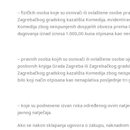
– fizičkih osoba koje su osnivači ili ovlaštene osobe p
Zagrebačkog gradskog kazališta Komedija, evidentira
Komedija zbog neispunjenih dospjelih obveza prema G
dugovanja iznad iznosa 1.000,00 kuna otpisana kao nen
– pravnih osoba kojih su osnivači ili ovlaštene osobe u
poslovnih knjiga Grada Zagreba ili Zagrebačkog gradsk
Zagrebačkog gradskog kazališta Komedija zbog neispunj
bilo koji način otpisana kao nenaplativa posljednje tr
– koje su podnesene izvan roka određenog ovim natječ
javnog natječaja.
Ako se nakon sklapanja ugovora o zakupu, naknadnim p