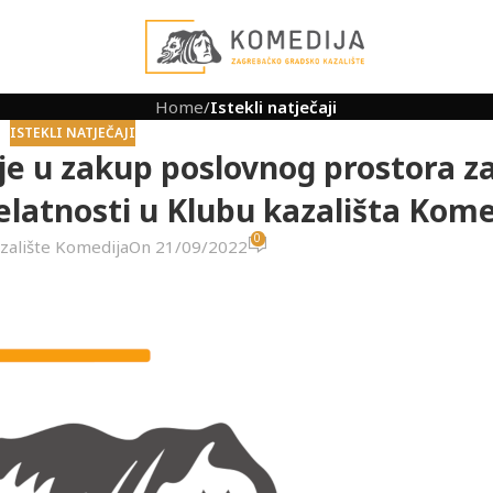
Home
/
Istekli natječaji
ISTEKLI NATJEČAJI
nje u zakup poslovnog prostora z
jelatnosti u Klubu kazališta Kome
0
zalište Komedija
On 21/09/2022