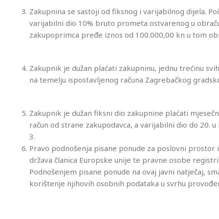
Zakupnina se sastoji od fiksnog i varijabilnog dijela. P
varijabilni dio 10% bruto prometa ostvarenog u obrač
zakupoprimca pređe iznos od 100.000,00 kn u tom ob
Zakupnik je dužan plaćati zakupninu, jednu trećinu svi
na temelju ispostavljenog računa Zagrebačkog gradsko
Zakupnik je dužan fiksni dio zakupnine plaćati mjeseč
račun od strane zakupodavca, a varijabilni dio do 20. 
3.
Pravo podnošenja pisane ponude za poslovni prostor ima
država članica Europske unije te pravne osobe registr
Podnošenjem pisane ponude na ovaj javni natječaj, smatr
korištenje njihovih osobnih podataka u svrhu provođen