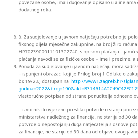
povezane osobe, imali dugovanje opisano u alinejama o
dodatnog roka.
8
.
Za sudjelovanje u javnom natječaju potrebno je polo
fiksnog dijela mjesečne zakupnine, na broj žiro raču
HR7023900011101322740, s opisom plaćanja – jamčevina
plaćanja navodi se za fizičke osobe – ime i prezime, a
Ponuda za sudjelovanje u javnom natječaju mora sadrža
– ispunjeni obrazac koji je Prilog broj 1 Odluke o za
br. 19/22.) dostupan na
http://www1.zagreb.hr/slglasn
godina=2022&broj=190&akt=B314614A2C49C42FC12
vlastoručno potpisan od strane ponuditelja odnosno ov
– izvornik ili ovjerenu presliku potvrde o stanju pore
ministarstva nadležnog za financija, ne stariju od 30 d
potvrde o nepostojanju duga natjecatelja s osnove po
za financije, ne stariju od 30 dana od objave ovog javno