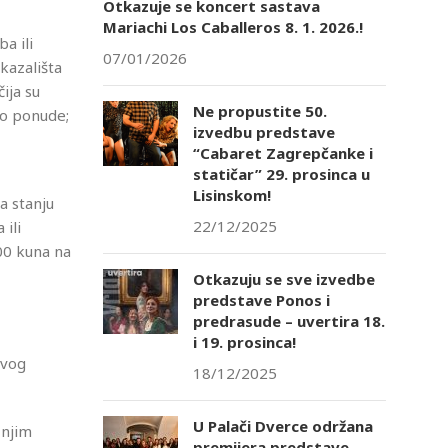
Otkazuje se koncert sastava
Mariachi Los Caballeros 8. 1. 2026.!
a ili
07/01/2026
kazališta
ija su
Ne propustite 50.
no ponude;
izvedbu predstave
“Cabaret Zagrepčanke i
statičar” 29. prosinca u
Lisinskom!
a stanju
22/12/2025
ili
00 kuna na
Otkazuju se sve izvedbe
predstave Ponos i
predrasude – uvertira 18.
i 19. prosinca!
ovog
18/12/2025
U Palači Dverce održana
 njim
premijera predstave