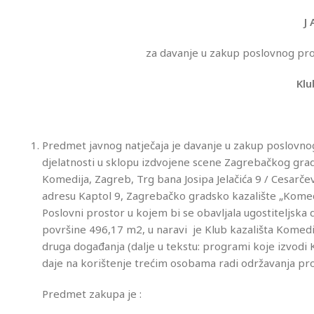
J 
za davanje u zakup poslovnog pros
Klu
Predmet javnog natječaja je davanje u zakup poslovnog
djelatnosti u sklopu izdvojene scene Zagrebačkog grads
Komedija, Zagreb, Trg bana Josipa Jelačića 9 / Cesar
adresu Kaptol 9, Zagrebačko gradsko kazalište „Komed
Poslovni prostor u kojem bi se obavljala ugostiteljska d
površine 496,17 m2, u naravi je Klub kazališta Komedi
druga događanja (dalje u tekstu: programi koje izvodi 
daje na korištenje trećim osobama radi održavanja pro
Predmet zakupa je :