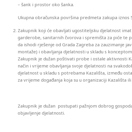
– šank i prostor oko šanka.
Ukupna obračunska površina predmeta zakupa iznos 5
Zakupnik koji će obavljati ugostiteljsku djelatnost im
garderobe, sanitarnih čvorova i spremišta za piće te p
da ishodi rješenje od Grada Zagreba za zauzimanje jav
montaže) i obavljanja djelatnosti u skladu s konceptom r
Zakupnik je dužan poštivati probe i ostale aktivnosti K
način i vrijeme obavljanja svoje djelatnosti na svakodo
djelatnost u skladu s potrebama Kazališta, između ost
za vrijeme događanja koja su u organizaciji Kazališta ili
Zakupnik je dužan postupati pažnjom dobrog gospodara,
objavljenje djelatnosti.