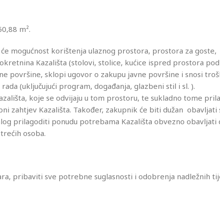
0,88 m².
at će mogućnost korištenja ulaznog prostora, prostora za goste,
okretnina Kazališta (stolovi, stolice, kućice ispred prostora po
ne površine, sklopi ugovor o zakupu javne površine i snosi tro
ada (uključujući program, događanja, glazbeni stil i sl. ).
azališta, koje se odvijaju u tom prostoru, te sukladno tome pril
bni zahtjev Kazališta. Također, zakupnik će biti dužan obavljati 
alog prilagoditi ponudu potrebama Kazališta obvezno obavljati 
 trećih osoba.
 pribaviti sve potrebne suglasnosti i odobrenja nadležnih tij