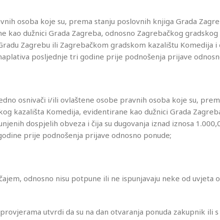
ravnih osoba koje su, prema stanju poslovnih knjiga Grada Zagreb
ne kao dužnici Grada Zagreba, odnosno Zagrebačkog gradskog 
radu Zagrebu ili Zagrebačkom gradskom kazalištu Komedija i č
aplativa posljednje tri godine prije podnošenja prijave odnos
jedno osnivači i/ili ovlaštene osobe pravnih osoba koje su, prem
og kazališta Komedija, evidentirane kao dužnici Grada Zagreba 
enih dospjelih obveza i čija su dugovanja iznad iznosa 1.000,
i godine prije podnošenja prijave odnosno ponude;
ajem, odnosno nisu potpune ili ne ispunjavaju neke od uvjeta 
rovjerama utvrdi da su na dan otvaranja ponuda zakupnik ili s