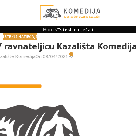
Home
/
Istekli natječaji
ISTEKLI NATJEČAJI
/ ravnateljicu Kazališta Komedij
1
zalište Komedija
On 09/04/2021