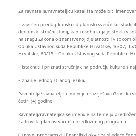
Za ravnatelja/ravnateljicu kazališta može biti imenovan
– završen preddiplomski i diplomski sveučilišni studij ili
diplomski stručni studij, kao i osoba koja je stekla vis
na snagu Zakona o znanstvenoj djelatnosti i visokom 
Odluka Ustavnog suda Republike Hrvatske, 46/07, 45/
Hrvatske, 60/15 – Odluka Ustavnog suda Republike Hr
– istaknuti i priznati stručnjak na području kulture s n
– znanje jednog stranog jezika.
Ravnatelja/ravnateljicu imenuje i razrješava Gradska s
četiri (4) godine.
Ravnatelj/ravnateljica se imenuje na temelju predlože
kadrovski plan ostvarenja predloženog programa.
Osnovni programski i financijski okvir za sljedeće če