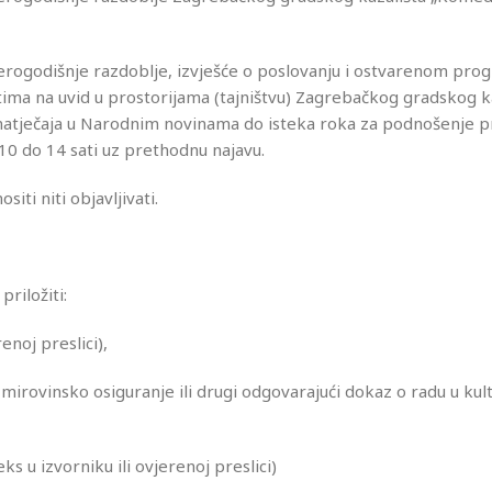
tverogodišnje razdoblje, izvješće o poslovanju i ostvarenom pro
atima na uvid u prostorijama (tajništvu) Zagrebačkog gradskog k
atječaja u Narodnim novinama do isteka roka za podnošenje pr
10 do 14 sati uz prethodnu najavu.
ti niti objavljivati.
riložiti:
enoj preslici),
mirovinsko osiguranje ili drugi odgovarajući dokaz o radu u kult
ks u izvorniku ili ovjerenoj preslici)