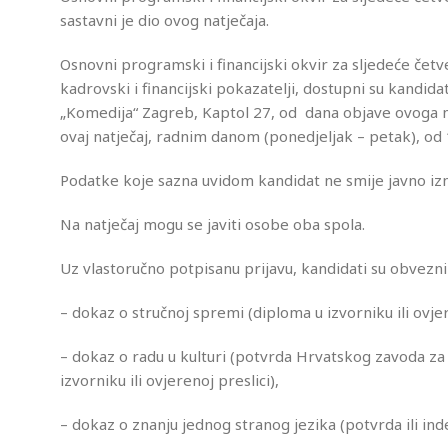
sastavni je dio ovog natječaja.
Osnovni programski i financijski okvir za sljedeće če
kadrovski i financijski pokazatelji, dostupni su kandid
„Komedija“ Zagreb, Kaptol 27, od dana objave ovoga n
ovaj natječaj, radnim danom (ponedjeljak – petak), od 
Podatke koje sazna uvidom kandidat ne smije javno iznosi
Na natječaj mogu se javiti osobe oba spola.
Uz vlastoručno potpisanu prijavu, kandidati su obvezni p
– dokaz o stručnoj spremi (diploma u izvorniku ili ovjer
– dokaz o radu u kulturi (potvrda Hrvatskog zavoda za 
izvorniku ili ovjerenoj preslici),
– dokaz o znanju jednog stranog jezika (potvrda ili inde