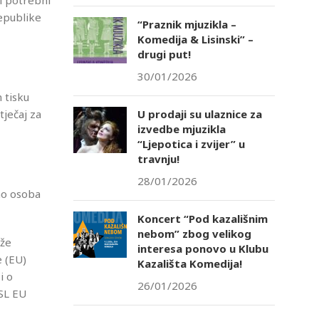
zi potrebni
Republike
“Praznik mjuzikla –
Komedija & Lisinski” –
drugi put!
30/01/2026
 tisku
U prodaji su ulaznice za
ječaj za
izvedbe mjuzikla
“Ljepotica i zvijer” u
travnju!
28/01/2026
mo osoba
Koncert “Pod kazališnim
nebom” zbog velikog
ože
interesa ponovo u Klubu
e (EU)
Kazališta Komedija!
i o
26/01/2026
 SL EU