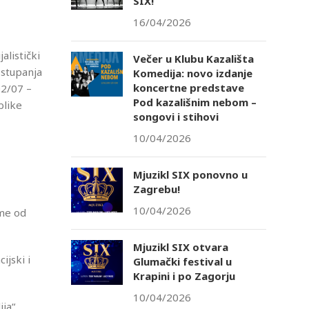
SIX!
16/04/2026
alistički
Večer u Klubu Kazališta
 stupanja
Komedija: novo izdanje
koncertne predstave
02/07 –
Pod kazališnim nebom –
blike
songovi i stihovi
10/04/2026
Mjuzikl SIX ponovno u
Zagrebu!
10/04/2026
eme od
Mjuzikl SIX otvara
ijski i
Glumački festival u
Krapini i po Zagorju
10/04/2026
ija“