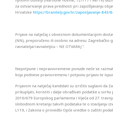
njihovih obitelji (Narodne novine, 121/17 i 98/19) dužn
za ostvarivanje prava prednosti pri zapošljavanju objav
Hrvatske
https://branitelji.gov.hr/zaposljavanje-843/
Prijave na natječaj s obveznom dokumentacijom dostavl
(NN), preporučeno ili osobno na adresu: Zagrebačko g
ravnatelja/ravnateljicu – NE OTVARAJ “.
Nepotpune i nepravovremene ponude neće se razmatra
koja podnese pravovremenu i potpunu prijavu te ispun
Prijavom na natječaj kandidati su izričito suglasni da
prikupljati, koristiti i dalje obrađivati podatke u s
2016/679 Europskog parlamenta i Vijeća od 27. travnja
slobodnom kretanju takvih podataka te o stavljanju iz
L119, i Zakona o provedbi Opće uredbe o zaštiti poda