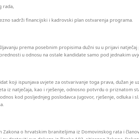
g rada,
zno sadrži financijski i kadrovski plan ostvarenja programa.
šljavanju prema posebnim propisima dužni su u prijavi natječaj 
va prednosti u odnosu na ostale kandidate samo pod jednakim uvj
dat koji ispunjava uvjete za ostvarivanje toga prava, dužan je u
jeta iz natječaja, kao i rješenje, odnosno potvrdu o priznatom st
 odnos kod posljednjeg poslodavca (ugovor, rješenje, odluka i sl.)
a.
em Zakona o hrvatskim braniteljima iz Domovinskog rata i člano