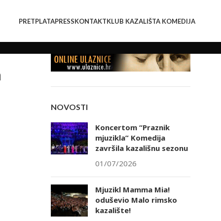
PRETPLATA
PRESS
KONTAKT
KLUB KAZALIŠTA KOMEDIJA
a
NOVOSTI
Koncertom “Praznik
mjuzikla” Komedija
završila kazališnu sezonu
01/07/2026
Mjuzikl Mamma Mia!
oduševio Malo rimsko
kazalište!