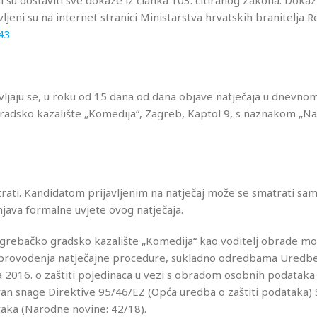
i su dostaviti sve dokaze iz članka 103. citiranog Zakona. Doka
ljeni su na internet stranici Ministarstva hrvatskih branitelja 
843
jaju se, u roku od 15 dana od dana objave natječaja u dnevnom
radsko kazalište „Komedija“, Zagreb, Kaptol 9, s naznakom „Nat
ti. Kandidatom prijavljenim na natječaj može se smatrati sa
java formalne uvjete ovog natječaja.
 Zagrebačko gradsko kazalište „Komedija“ kao voditelj obrade m
vrhu provođenja natječajne procedure, sukladno odredbama Uredb
 2016. o zaštiti pojedinaca u vezi s obradom osobnih podataka 
van snage Direktive 95/46/EZ (Opća uredba o zaštiti podataka)
taka (Narodne novine: 42/18).