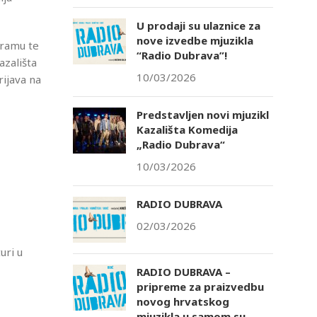
U prodaji su ulaznice za
nove izvedbe mjuzikla
gramu te
“Radio Dubrava”!
azališta
10/03/2026
ijava na
Predstavljen novi mjuzikl
Kazališta Komedija
„Radio Dubrava“
10/03/2026
RADIO DUBRAVA
02/03/2026
uri u
RADIO DUBRAVA –
pripreme za praizvedbu
novog hrvatskog
mjuzikla u samom su