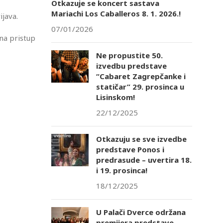
Otkazuje se koncert sastava
Mariachi Los Caballeros 8. 1. 2026.!
ijava.
07/01/2026
na pristup
Ne propustite 50.
izvedbu predstave
“Cabaret Zagrepčanke i
statičar” 29. prosinca u
Lisinskom!
22/12/2025
Otkazuju se sve izvedbe
predstave Ponos i
predrasude – uvertira 18.
i 19. prosinca!
18/12/2025
U Palači Dverce održana
premijera predstave