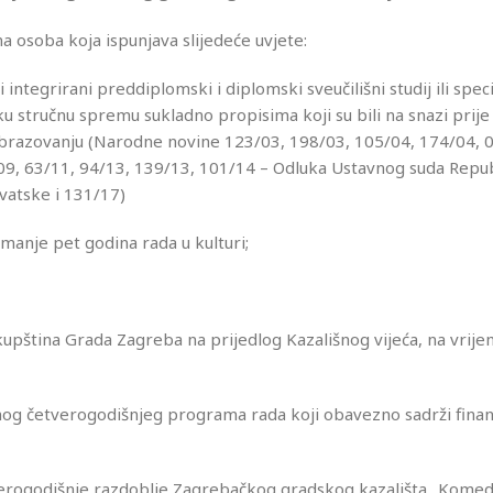
a osoba koja ispunjava slijedeće uvjete:
 integrirani preddiplomski i diplomski sveučilišni studij ili specij
oku stručnu spremu sukladno propisima koji su bili na snazi prije
obrazovanju (Narodne novine 123/03, 198/03, 105/04, 174/04, 
09, 63/11, 94/13, 139/13, 101/14 – Odluka Ustavnog suda Repu
vatske i 131/17)
ajmanje pet godina rada u kulturi;
kupština Grada Zagreba na prijedlog Kazališnog vijeća, na vrij
nog četverogodišnjeg programa rada koji obavezno sadrži financ
tverogodišnje razdoblje Zagrebačkog gradskog kazališta „Komed