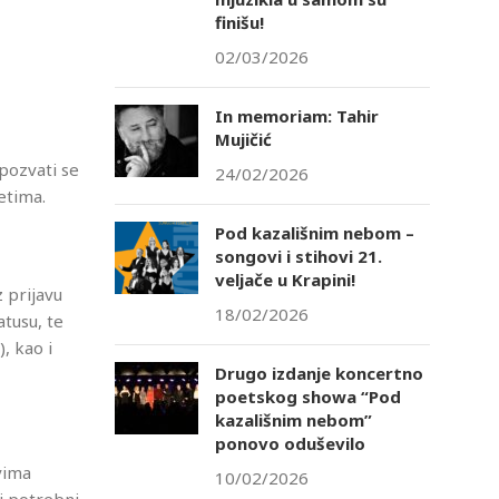
finišu!
02/03/2026
In memoriam: Tahir
Mujičić
pozvati se
24/02/2026
etima.
Pod kazališnim nebom –
songovi i stihovi 21.
veljače u Krapini!
z prijavu
18/02/2026
atusu, te
, kao i
Drugo izdanje koncertno
poetskog showa “Pod
kazališnim nebom”
ponovo oduševilo
vima
10/02/2026