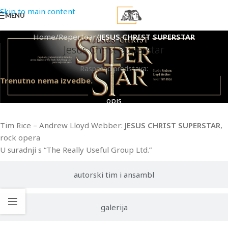
Skip to main content
MENU
Home
/
Repertoar
/
JESUS CHRIST SUPERSTAR
Jesus Christ Superstar
Raspored predstava:
Trenutno nema izvedbe.
opis
Tim Rice – Andrew Lloyd Webber:
JESUS CHRIST SUPERSTAR
,
rock opera
U suradnji s “The Really Useful Group Ltd.”
autorski tim i ansambl
galerija