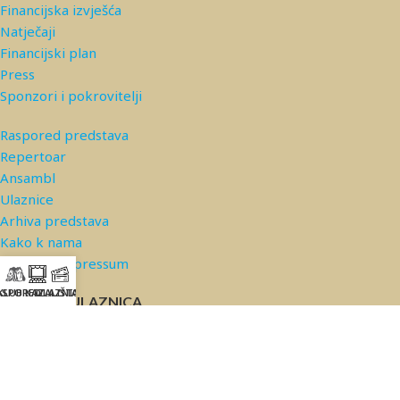
Financijska izvješća
Natječaji
Financijski plan
Press
Sponzori i pokrovitelji
Raspored predstava
Repertoar
Ansambl
Ulaznice
Arhiva predstava
Kako k nama
Kontakt/Impressum
ASPORED
KLUB KAZALIŠTA
ULAZNICE
PRODAJA ULAZNICA
© 2026 Kazalište Komedija |
Privatnost podataka
*