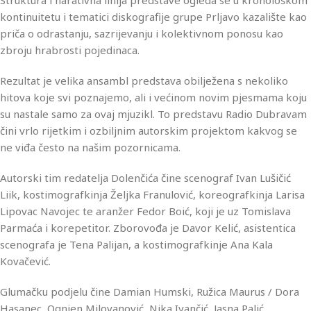
Struktura i narativna linija predstave ogleda se u kronološkom
kontinuitetu i tematici diskografije grupe Prljavo kazalište kao
priča o odrastanju, sazrijevanju i kolektivnom ponosu kao
zbroju hrabrosti pojedinaca.
Rezultat je velika ansambl predstava obilježena s nekoliko
hitova koje svi poznajemo, ali i većinom novim pjesmama koju
su nastale samo za ovaj mjuzikl. To predstavu Radio Dubravam
čini vrlo rijetkim i ozbiljnim autorskim projektom kakvog se
ne viđa često na našim pozornicama.
Autorski tim redatelja Dolenčića čine scenograf Ivan Lušičić
Liik, kostimografkinja Željka Franulović, koreografkinja Larisa
Lipovac Navojec te aranžer Fedor Boić, koji je uz Tomislava
Parmaća i korepetitor. Zborovođa je Davor Kelić, asistentica
scenografa je Tena Palijan, a kostimografkinje Ana Kala
Kovačević.
Glumačku podjelu čine Damian Humski, Ružica Maurus / Dora
Hasanec, Ognjen Milovanović, Nika Ivančić, Jasna Palić