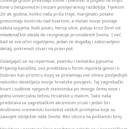
zbivanja grubo prekidaju snove i planove, a pogled na svijet
tone u bespomoćni cinizam poslijeratnog razdoblja. Tijekom
20-ak godina, koliko naša priča traje, marginalci polako
preuzimaju kontrolu nad kvartom, a mutan novac postaje
valuta uspjeha. Naši junaci, heroji ulice, putuju kroz život od
mladenačkih ideala do rezignacije promašenih života. I već
kad se sve učini izgubljeno, jedan će događaj i zaboravljeni
detalj, pokrenuti stvari na pravi put.
Oslanjajući se na repertoar, poetiku i tematiku pjesama
Prljavog kazališta, ova predstava u formi mjuzikla govori o
Dubravi kao prizmi u kojoj se prelamaju sve silnice posljednjih
nekoliko desetljeća novije hrvatske povijesti. Taj zagrebački
kvart i sudbine njegovih stanovnika po mnogo čemu nose i
jednu univerzalnu težinu Hrvatske u malom. Tako naša
predstava sa zagrebačkim akcentom zrcali i jedan širi
društveno vremenski kontekst velikih promjena koje su
zauvijek obilježile naše živote. Bez obzira na poštanski broj.