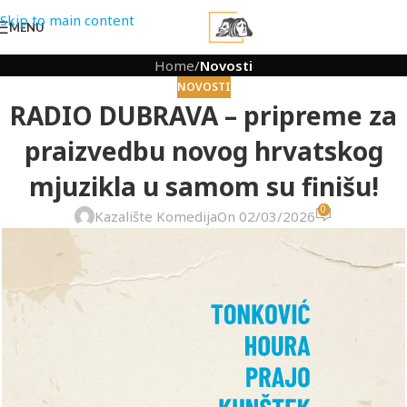
Skip to main content
MENU
Home
/
Novosti
NOVOSTI
RADIO DUBRAVA – pripreme za
praizvedbu novog hrvatskog
mjuzikla u samom su finišu!
0
Kazalište Komedija
On 02/03/2026