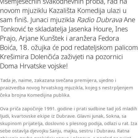
višemjesečnih svakodnevnih proba, rad na
novom mjuziklu Kazališta Komedija ulazi u
sam finiš. Junaci mjuzikla
Radio Dubrava
Ane
Tonković te skladatelja Jasenka Houre, Ines
Prajo, Arjane Kunštek i aranžera Fedora
Boića, 18. ožujka će pod redateljskom palicom
Krešimira Dolenčića zaživjeti na pozornici
Doma Hrvatske vojske!
Tada je, naime, zakazana svečana premijera, ujedno i
praizvedba novog hrvatskog mjuzikla, kojeg s nestrpljenjem
čeka brojna Komedijina publika.
Ova priča započinje 1991. godine i prati sudbine tad još mladih
ljudi, kvartovske ekipe iz Dubrave. Glavni junak, Sokna, sa
skupinom prijatelja, doslovno s plesnog podija, odlazi u rat. Iza
sebe ostavlja djevojku Sanju, majku, sestru i Dubravu. Ratna