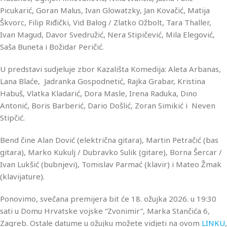
Picukarić, Goran Malus, Ivan Glowatzky, Jan Kovačić, Matija
Škvorc, Filip Riđički, Vid Balog / Zlatko Ožbolt, Tara Thaller,
Ivan Magud, Davor Svedružić, Nera Stipičević, Mila Elegović,
Saša Buneta i Božidar Peričić.
U predstavi sudjeluje zbor Kazališta Komedija: Aleta Arbanas,
Lana Blaće, Jadranka Gospodnetić, Rajka Grabar, Kristina
Habuš, Vlatka Kladarić, Dora Masle, Irena Raduka, Dino
Antonić, Boris Barberić, Dario Došlić, Zoran Simikić i Neven
Stipčić.
Bend čine Alan Dović (električna gitara), Martin Petračić (bas
gitara), Marko Kukulj / Dubravko Sulik (gitare), Borna Šercar /
Ivan Lukšić (bubnjevi), Tomislav Parmać (klavir) i Mateo Žmak
(klavijature).
Ponovimo, svečana premijera bit će 18. ožujka 2026. u 19:30
sati u Domu Hrvatske vojske “Zvonimir”, Marka Stančića 6,
Zagreb. Ostale datume u ožujku možete vidjeti na ovom
LINKU
,