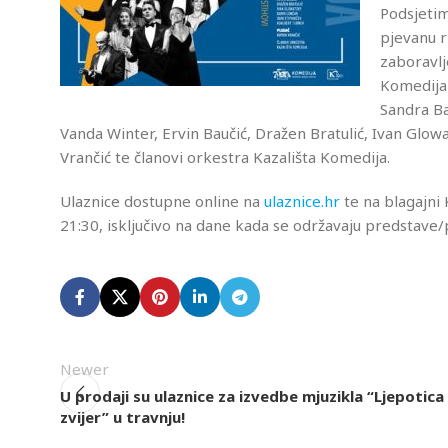
Podsjetim
pjevanu r
zaboravlj
Komedija 
Sandra Ba
Vanda Winter, Ervin Baučić, Dražen Bratulić, Ivan Glow
Vrančić te članovi orkestra Kazališta Komedija.
Ulaznice dostupne online na
ulaznice.hr
te na blagajni
21:30, isključivo na dane kada se održavaju predstave
Newer
U prodaji su ulaznice za izvedbe mjuzikla “Ljepotica 
zvijer” u travnju!