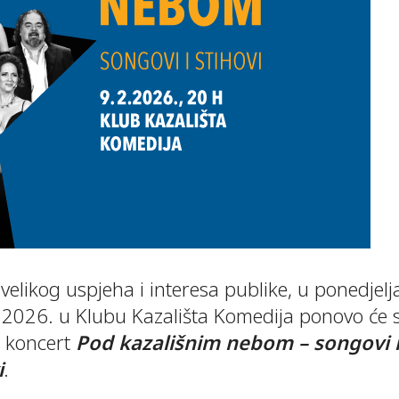
elikog uspjeha i interesa publike, u ponedjelja
e 2026. u Klubu Kazališta Komedija ponovo će 
i koncert
Pod kazališnim nebom – songovi 
i
.