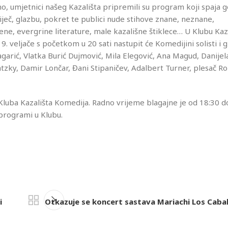
o, umjetnici našeg Kazališta pripremili su program koji spaja g
iječ, glazbu, pokret te publici nude stihove znane, neznane,
ene, evergrine literature, male kazališne štiklece… U Klubu Kaz
9. veljače s početkom u 20 sati nastupit će Komedijini solisti i 
garić, Vlatka Burić Dujmović, Mila Elegović, Ana Magud, Danijela
atzky, Damir Lončar, Đani Stipaničev, Adalbert Turner, plesač 
 Kluba Kazališta Komedija. Radno vrijeme blagajne je od 18:30 d
/programi u Klubu.
i
Otkazuje se koncert sastava Mariachi Los Caball