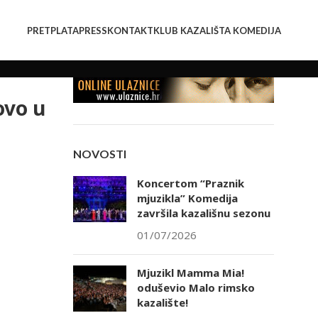
PRETPLATA
PRESS
KONTAKT
KLUB KAZALIŠTA KOMEDIJA
ovo u
NOVOSTI
Koncertom “Praznik
mjuzikla” Komedija
završila kazališnu sezonu
01/07/2026
Mjuzikl Mamma Mia!
oduševio Malo rimsko
kazalište!