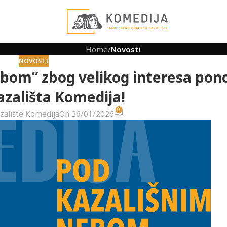
Home
/
Novosti
NOVOSTI
ebom” zbog velikog interesa pon
azališta Komedija!
0
zalište Komedija
On 26/01/2026