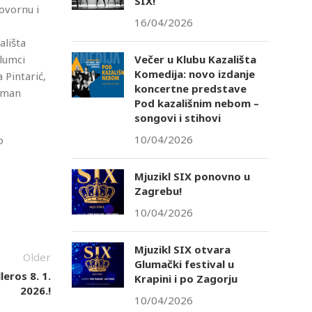
SIX!
ovornu i
16/04/2026
ališta
Večer u Klubu Kazališta
glumci
Komedija: novo izdanje
 Pintarić,
koncertne predstave
Roman
Pod kazališnim nebom –
songovi i stihovi
10/04/2026
o
Mjuzikl SIX ponovno u
Zagrebu!
10/04/2026
Mjuzikl SIX otvara
Older
Glumački festival u
eros 8. 1.
Krapini i po Zagorju
2026.!
10/04/2026