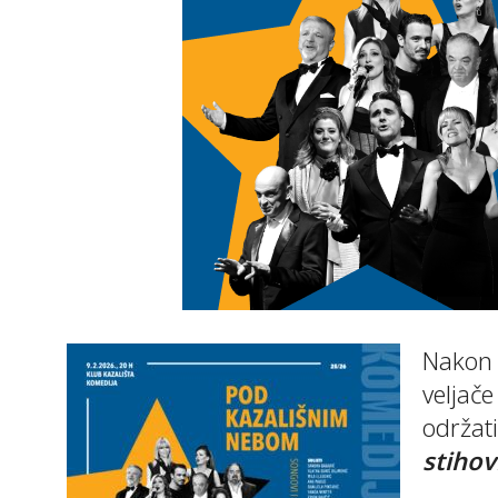
Nakon v
veljač
održat
stihov