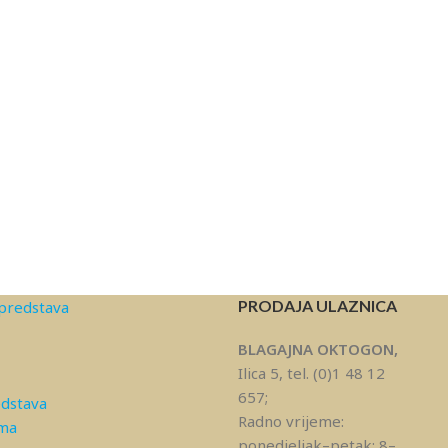
PRODAJA ULAZNICA
predstava
BLAGAJNA OKTOGON,
Ilica 5, tel. (0)1 48 12
657;
edstava
Radno vrijeme:
ama
ponedjeljak–petak: 8–