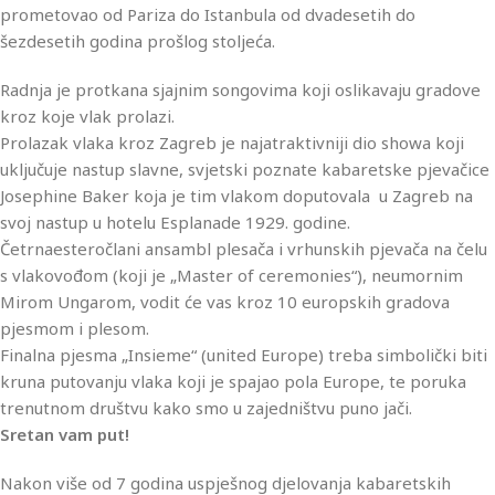
prometovao od Pariza do Istanbula od dvadesetih do
šezdesetih godina prošlog stoljeća.
Radnja je protkana sjajnim songovima koji oslikavaju gradove
kroz koje vlak prolazi.
Prolazak vlaka kroz Zagreb je najatraktivniji dio showa koji
uključuje nastup slavne, svjetski poznate kabaretske pjevačice
Josephine Baker koja je tim vlakom doputovala u Zagreb na
svoj nastup u hotelu Esplanade 1929. godine.
Četrnaesteročlani ansambl plesača i vrhunskih pjevača na čelu
s vlakovođom (koji je „Master of ceremonies“), neumornim
Mirom Ungarom, vodit će vas kroz 10 europskih gradova
pjesmom i plesom.
Finalna pjesma „Insieme“ (united Europe) treba simbolički biti
kruna putovanju vlaka koji je spajao pola Europe, te poruka
trenutnom društvu kako smo u zajedništvu puno jači.
Sretan vam put!
Nakon više od 7 godina uspješnog djelovanja kabaretskih