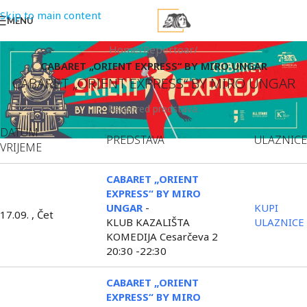
Skip to main content
MENU
Home
/
Repertoar
/
CABARET „ORIENT EXPRESS“ BY MIRO UNGAR
CABARET „ORIENT EXPRESS“ BY MIRO UNGAR
Raspored predstava:
DATUM
PREDSTAVA
ULAZNICE
VRIJEME
CABARET „ORIENT
EXPRESS“ BY MIRO
UNGAR
-
KUPI
17.09. , Čet
KLUB KAZALIŠTA
ULAZNICE
KOMEDIJA Cesarčeva 2
20:30 -22:30
CABARET „ORIENT
EXPRESS“ BY MIRO