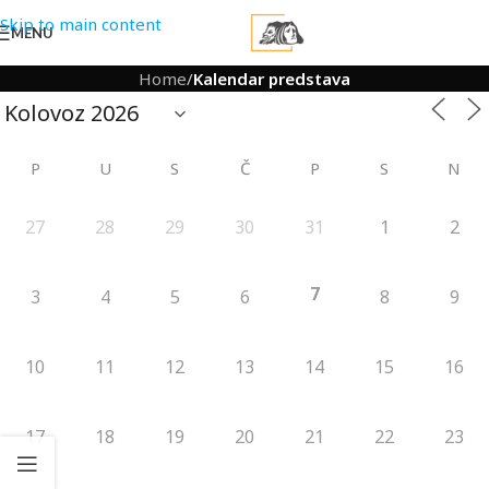
Skip to main content
MENU
Home
/
Kalendar predstava
P
U
S
Č
P
S
N
27
28
29
30
31
1
2
7
3
4
5
6
8
9
10
11
12
13
14
15
16
17
18
19
20
21
22
23