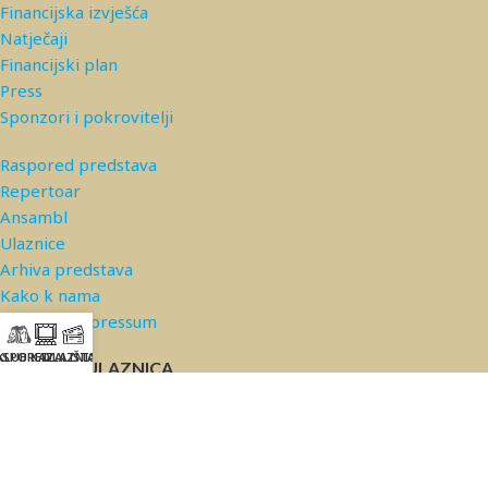
Financijska izvješća
Natječaji
Financijski plan
Press
Sponzori i pokrovitelji
Raspored predstava
Repertoar
Ansambl
Ulaznice
Arhiva predstava
Kako k nama
Kontakt/Impressum
ASPORED
KLUB KAZALIŠTA
ULAZNICE
PRODAJA ULAZNICA
© 2026 Kazalište Komedija |
Privatnost podataka
*