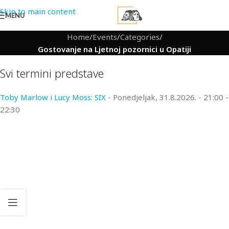
Skip to main content
MENU
Home
/
Events
/
Categories
/
Gostovanje na Ljetnoj pozornici u Opatiji
Svi termini predstave
Toby Marlow i Lucy Moss: SIX
- Ponedjeljak, 31.8.2026. - 21:00 -
22:30