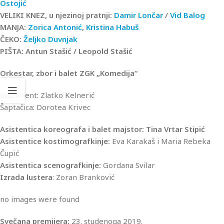
Ostojić
VELIKI KNEZ, u njezinoj pratnji:
Damir Lončar
/
Vid Balog
MANJA:
Zorica Antonić
,
Kristina Habuš
ČEKO:
Željko Duvnjak
PIŠTA: Antun Stašić / Leopold Stašić
Orkestar, zbor i balet ZGK „Komedija“
Inspicijent: Zlatko Kelnerić
Šaptačica: Dorotea Krivec
Asistentica koreografa i balet majstor: Tina Vrtar Stipić
Asistentice kostimografkinje:
Eva Karakaš i Maria Rebeka
Čupić
Asistentica scenografkinje:
Gordana Svilar
Izrada lustera
: Zoran Branković
no images were found
Svečana premijera:
23. studenoga 2019.