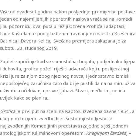
Više od dvadeset godina nakon posljednje premijerne postave
jedan od najomiljenijih operetnih naslova vraća se na Komedi
jinu pozornicu, ovaj puta u režiji Ozrena Prohića i adaptaciji
Lade Kaštelan te pod glazbenim ravnanjem maestra Krešimira
Batinića i Davora Kelića. Svečana premijera zakazana je za
subotu, 23. studenog 2019.
Zaplet započinje kad se samostalna, bogata, podjednako lijepa
i duhovita, grofica poželi riješiti udvarača koji u poslijeratnoj
krizi jure za njom zbog njezinog novca, i jednostavno izmisli
nepostojećeg zaručnika zato da bi je pustili da na na miru uživa
u životu u očekivanju prave ljubavi. Stvari, međutim, ne idu
uvijek kako se planira…
Grofica
je prvi put na sceni na Kaptolu izvedena davne 1954., a
ukupnim brojem izvedbi dijeli šesto mjesto ljestvice
najizvođenijih Komedijinih predstava (zajedno s još jednom
antologijskom Kálmánovom operetom,
Kneginjom čardaša
) –