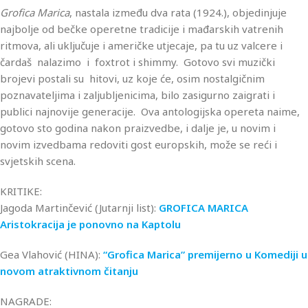
Grofica Marica
, nastala između dva rata (1924.), objedinjuje
najbolje od bečke operetne tradicije i mađarskih vatrenih
ritmova, ali uključuje i američke utjecaje, pa tu uz valcere i
čardaš nalazimo i foxtrot i shimmy. Gotovo svi muzički
brojevi postali su hitovi, uz koje će, osim nostalgičnim
poznavateljima i zaljubljenicima, bilo zasigurno zaigrati i
publici najnovije generacije. Ova antologijska opereta naime,
gotovo sto godina nakon praizvedbe, i dalje je, u novim i
novim izvedbama redoviti gost europskih, može se reći i
svjetskih scena.
KRITIKE:
Jagoda Martinčević (Jutarnji list):
GROFICA MARICA
Aristokracija je ponovno na Kaptolu
Gea Vlahović (HINA):
“Grofica Marica” premijerno u Komediji u
novom atraktivnom čitanju
NAGRADE: