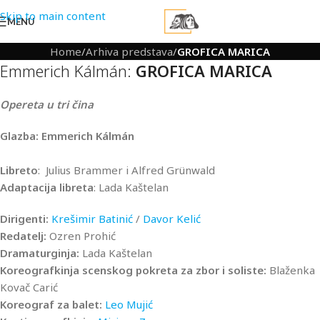
Skip to main content
MENU
Home
/
Arhiva predstava
/
GROFICA MARICA
Emmerich Kálmán:
GROFICA MARICA
Opereta u tri čina
Glazba: Emmerich Kálmán
Libreto
: Julius Brammer i Alfred Grünwald
Adaptacija libreta
: Lada Kaštelan
Dirigenti:
Krešimir Batinić
/
Davor Kelić
Redatelj:
Ozren Prohić
Dramaturginja:
Lada Kaštelan
Koreografkinja scenskog pokreta za zbor i soliste:
Blaženka
Kovač Carić
Koreograf za balet:
Leo Mujić