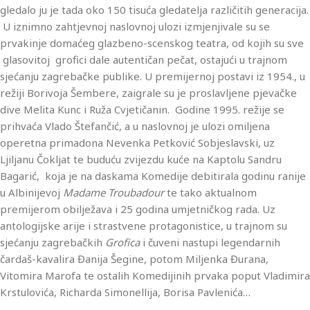
gledalo ju je tada oko 150 tisuća gledatelja različitih generacija.
U iznimno zahtjevnoj naslovnoj ulozi izmjenjivale su se
prvakinje domaćeg glazbeno-scenskog teatra, od kojih su sve
glasovitoj grofici dale autentičan pečat, ostajući u trajnom
sjećanju zagrebačke publike. U premijernoj postavi iz 1954., u
režiji Borivoja Šembere, zaigrale su je proslavljene pjevačke
dive Melita Kunc i Ruža Cvjetičanin. Godine 1995. režije se
prihvaća Vlado Štefančić, a u naslovnoj je ulozi omiljena
operetna primadona Nevenka Petković Sobjeslavski, uz
Ljiljanu Čokljat te buduću zvijezdu kuće na Kaptolu Sandru
Bagarić, koja je na daskama Komedije debitirala godinu ranije
u Albinijevoj
Madame Troubadour
te tako aktualnom
premijerom obilježava i 25 godina umjetničkog rada. Uz
antologijske arije i strastvene protagonistice, u trajnom su
sjećanju zagrebačkih
Grofica
i čuveni nastupi legendarnih
čardaš-kavalira Đanija Šegine, potom Miljenka Đurana,
Vitomira Marofa te ostalih Komedijinih prvaka poput Vladimira
Krstulovića, Richarda Simonellija, Borisa Pavlenića…