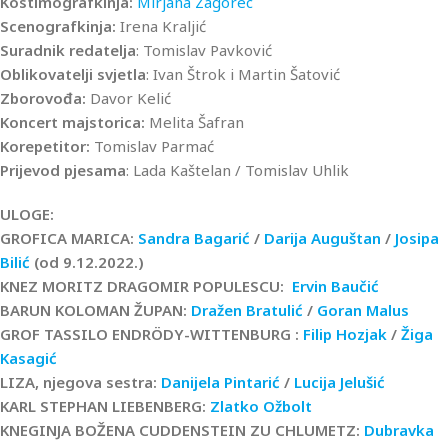
Kostimografkinja:
Mirjana Zagorec
Scenografkinja:
Irena Kraljić
Suradnik redatelja
: Tomislav Pavković
Oblikovatelji svjetla
: Ivan Štrok i Martin Šatović
Zborovođa:
Davor Kelić
Koncert majstorica:
Melita Šafran
Korepetitor:
Tomislav Parmać
Prijevod pjesama
: Lada Kaštelan / Tomislav Uhlik
ULOGE:
GROFICA MARICA:
Sandra Bagarić
/
Darija Auguštan
/
Josipa
Bilić
(od 9.12.2022.)
KNEZ MORITZ DRAGOMIR POPULESCU:
Ervin Baučić
BARUN KOLOMAN ŽUPAN:
Dražen Bratulić
/
Goran Malus
GROF TASSILO ENDRÖDY-WITTENBURG :
Filip Hozjak
/
Žiga
Kasagić
LIZA, njegova sestra:
Danijela Pintarić
/
Lucija Jelušić
KARL STEPHAN LIEBENBERG:
Zlatko Ožbolt
KNEGINJA BOŽENA CUDDENSTEIN ZU CHLUMETZ:
Dubravka