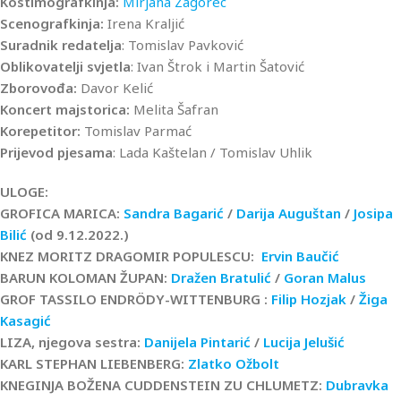
Kostimografkinja:
Mirjana Zagorec
Scenografkinja:
Irena Kraljić
Suradnik redatelja
: Tomislav Pavković
Oblikovatelji svjetla
: Ivan Štrok i Martin Šatović
Zborovođa:
Davor Kelić
Koncert majstorica:
Melita Šafran
Korepetitor:
Tomislav Parmać
Prijevod pjesama
: Lada Kaštelan / Tomislav Uhlik
ULOGE:
GROFICA MARICA:
Sandra Bagarić
/
Darija Auguštan
/
Josipa
Bilić
(od 9.12.2022.)
KNEZ MORITZ DRAGOMIR POPULESCU:
Ervin Baučić
BARUN KOLOMAN ŽUPAN:
Dražen Bratulić
/
Goran Malus
GROF TASSILO ENDRÖDY-WITTENBURG :
Filip Hozjak
/
Žiga
Kasagić
LIZA, njegova sestra:
Danijela Pintarić
/
Lucija Jelušić
KARL STEPHAN LIEBENBERG:
Zlatko Ožbolt
KNEGINJA BOŽENA CUDDENSTEIN ZU CHLUMETZ:
Dubravka