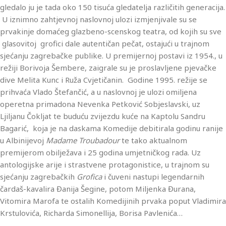
gledalo ju je tada oko 150 tisuća gledatelja različitih generacija.
U iznimno zahtjevnoj naslovnoj ulozi izmjenjivale su se
prvakinje domaćeg glazbeno-scenskog teatra, od kojih su sve
glasovitoj grofici dale autentičan pečat, ostajući u trajnom
sjećanju zagrebačke publike. U premijernoj postavi iz 1954., u
režiji Borivoja Šembere, zaigrale su je proslavljene pjevačke
dive Melita Kunc i Ruža Cvjetičanin. Godine 1995. režije se
prihvaća Vlado Štefančić, a u naslovnoj je ulozi omiljena
operetna primadona Nevenka Petković Sobjeslavski, uz
Ljiljanu Čokljat te buduću zvijezdu kuće na Kaptolu Sandru
Bagarić, koja je na daskama Komedije debitirala godinu ranije
u Albinijevoj
Madame Troubadour
te tako aktualnom
premijerom obilježava i 25 godina umjetničkog rada. Uz
antologijske arije i strastvene protagonistice, u trajnom su
sjećanju zagrebačkih
Grofica
i čuveni nastupi legendarnih
čardaš-kavalira Đanija Šegine, potom Miljenka Đurana,
Vitomira Marofa te ostalih Komedijinih prvaka poput Vladimira
Krstulovića, Richarda Simonellija, Borisa Pavlenića…