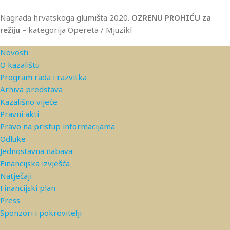
Nagrada hrvatskoga glumišta 2020.
OZRENU
PROHIĆU za
režiju
– kategorija Opereta / Mjuzikl
Novosti
O kazalištu
Program rada i razvitka
Arhiva predstava
Kazališno vijeće
Pravni akti
Pravo na pristup informacijama
Odluke
Jednostavna nabava
Financijska izvješća
Natječaji
Financijski plan
Press
Sponzori i pokrovitelji