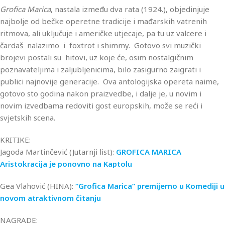
Grofica Marica
, nastala između dva rata (1924.), objedinjuje
najbolje od bečke operetne tradicije i mađarskih vatrenih
ritmova, ali uključuje i američke utjecaje, pa tu uz valcere i
čardaš nalazimo i foxtrot i shimmy. Gotovo svi muzički
brojevi postali su hitovi, uz koje će, osim nostalgičnim
poznavateljima i zaljubljenicima, bilo zasigurno zaigrati i
publici najnovije generacije. Ova antologijska opereta naime,
gotovo sto godina nakon praizvedbe, i dalje je, u novim i
novim izvedbama redoviti gost europskih, može se reći i
svjetskih scena.
KRITIKE:
Jagoda Martinčević (Jutarnji list):
GROFICA MARICA
Aristokracija je ponovno na Kaptolu
Gea Vlahović (HINA):
“Grofica Marica” premijerno u Komediji u
novom atraktivnom čitanju
NAGRADE: