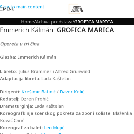
Skip to main content
MENU
Home
/
Arhiva predstava
/
GROFICA MARICA
Emmerich Kálmán:
GROFICA MARICA
Opereta u tri čina
Glazba: Emmerich Kálmán
Libreto
: Julius Brammer i Alfred Grünwald
Adaptacija libreta
: Lada Kaštelan
Dirigenti:
Krešimir Batinić
/
Davor Kelić
Redatelj:
Ozren Prohić
Dramaturginja:
Lada Kaštelan
Koreografkinja scenskog pokreta za zbor i soliste:
Blaženka
Kovač Carić
Koreograf za balet:
Leo Mujić