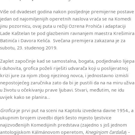
Više od dvadeset godina nakon posljednje premijerne postave
jedan od najomiljenijih operetnih naslova vraća se na Komedi
jinu pozornicu, ovaj puta u režiji Ozrena Prohića i adaptaciji
Lade Kaštelan te pod glazbenim ravnanjem maestra Krešimira
Batinića i Davora Kelića. Svečana premijera zakazana je za
subotu, 23. studenog 2019.
Zaplet započinje kad se samostalna, bogata, podjednako lijepa
i duhovita, grofica poželi riješiti udvarača koji u poslijeratnoj
krizi jure za njom zbog njezinog novca, i jednostavno izmisli
nepostojećeg zaručnika zato da bi je pustili da na na miru uživa
u životu u očekivanju prave ljubavi. Stvari, međutim, ne idu
uvijek kako se planira…
Grofica
je prvi put na sceni na Kaptolu izvedena davne 1954., a
ukupnim brojem izvedbi dijeli šesto mjesto ljestvice
najizvođenijih Komedijinih predstava (zajedno s još jednom
antologijskom Kálmánovom operetom,
Kneginjom čardaša
) –