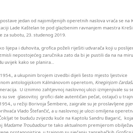
postave jedan od najomiljenijih operetnih naslova vraća se na
aptaciji Lade Kaštelan te pod glazbenim ravnanjem maestra Kreš
e za subotu, 23. studenog 2019.
ijepa i duhovita, grofica poželi riješiti udvarača koji u poslije
zmisli nepostojećeg zaručnika zato da bi je pustili da na na miru
idu uvijek kako se planira…
1954., a ukupnim brojem izvedbi dijeli šesto mjesto ljestvice
š jednom antologijskom Kálmánovom operetom,
Kneginjom čardaš
generacija. U iznimno zahtjevnoj naslovnoj ulozi izmjenjivale su s
u sve glasovitoj grofici dale autentičan pečat, ostajući u tra
954., u režiji Borivoja Šembere, zaigrale su je proslavljene pj
prihvaća Vlado Štefančić, a u naslovnoj je ulozi omiljena operetn
okljat te buduću zvijezdu kuće na Kaptolu Sandru Bagarić, koja
oj
Madame Troubadour
te tako aktualnom premijerom obilježav
tvene protagonistice, u trajnom su sjećanju zagrebačkih
Grofica
i