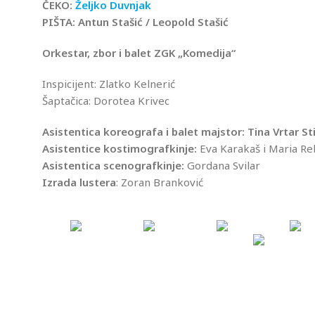
ČEKO:
Željko Duvnjak
PIŠTA: Antun Stašić / Leopold Stašić
Orkestar, zbor i balet ZGK „Komedija“
Inspicijent: Zlatko Kelnerić
Šaptačica: Dorotea Krivec
Asistentica koreografa i balet majstor: Tina Vrtar St
Asistentice kostimografkinje:
Eva Karakaš i Maria Re
Asistentica scenografkinje:
Gordana Svilar
Izrada lustera
: Zoran Branković