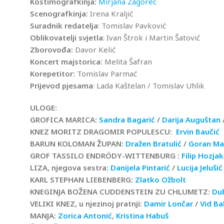
Kostimografkinja:
Mirjana Zagorec
Scenografkinja:
Irena Kraljić
Suradnik redatelja
: Tomislav Pavković
Oblikovatelji svjetla
: Ivan Štrok i Martin Šatović
Zborovođa:
Davor Kelić
Koncert majstorica:
Melita Šafran
Korepetitor:
Tomislav Parmać
Prijevod pjesama
: Lada Kaštelan / Tomislav Uhlik
ULOGE:
GROFICA MARICA:
Sandra Bagarić
/
Darija Auguštan
KNEZ MORITZ DRAGOMIR POPULESCU:
Ervin Baučić
BARUN KOLOMAN ŽUPAN:
Dražen Bratulić
/
Goran Ma
GROF TASSILO ENDRÖDY-WITTENBURG :
Filip Hozjak
LIZA, njegova sestra:
Danijela Pintarić
/
Lucija Jelušić
KARL STEPHAN LIEBENBERG:
Zlatko Ožbolt
KNEGINJA BOŽENA CUDDENSTEIN ZU CHLUMETZ:
Dub
VELIKI KNEZ, u njezinoj pratnji:
Damir Lončar
/
Vid Ba
MANJA:
Zorica Antonić
,
Kristina Habuš