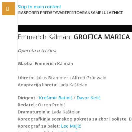
Skip to main content
RASPORED PREDSTAVA
REPERTOAR
ANSAMBL
ULAZNICE
Emmerich Kálmán:
GROFICA MARICA
Opereta u tri čina
Glazba: Emmerich Kálmán
Libreto
: Julius Brammer i Alfred Grünwald
Adaptacija libreta
: Lada Kaštelan
Dirigenti:
Krešimir Batinić
/
Davor Kelić
Redatelj:
Ozren Prohić
Dramaturginja:
Lada Kaštelan
Koreografkinja scenskog pokreta za zbor i soliste:
B
Koreograf za balet:
Leo Mujić