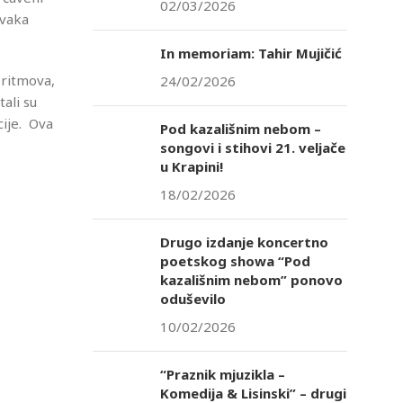
02/03/2026
rvaka
In memoriam: Tahir Mujičić
 ritmova,
24/02/2026
tali su
cije. Ova
Pod kazališnim nebom –
songovi i stihovi 21. veljače
u Krapini!
18/02/2026
Drugo izdanje koncertno
poetskog showa “Pod
kazališnim nebom” ponovo
oduševilo
10/02/2026
“Praznik mjuzikla –
Komedija & Lisinski” – drugi