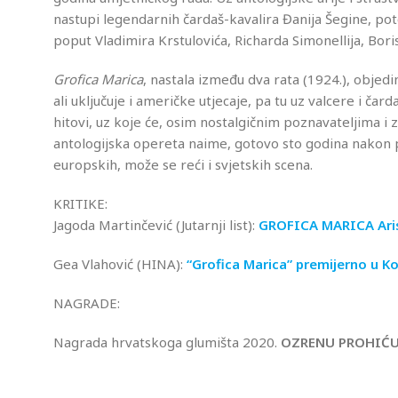
nastupi legendarnih čardaš-kavalira Đanija Šegine, po
poput Vladimira Krstulovića, Richarda Simonellija, Bor
Grofica Marica
, nastala između dva rata (1924.), objed
ali uključuje i američke utjecaje, pa tu uz valcere i č
hitovi, uz koje će, osim nostalgičnim poznavateljima i z
antologijska opereta naime, gotovo sto godina nakon p
europskih, može se reći i svjetskih scena.
KRITIKE:
Jagoda Martinčević (Jutarnji list):
GROFICA MARICA Aris
Gea Vlahović (HINA):
“Grofica Marica” premijerno u K
NAGRADE:
Nagrada hrvatskoga glumišta 2020.
OZRENU
PROHIĆU 