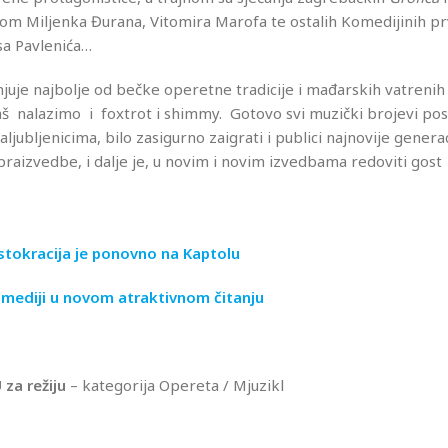
tom Miljenka Đurana, Vitomira Marofa te ostalih Komedijinih p
isa Pavlenića…
injuje najbolje od bečke operetne tradicije i mađarskih vatrenih
ardaš nalazimo i foxtrot i shimmy. Gotovo svi muzički brojevi pos
aljubljenicima, bilo zasigurno zaigrati i publici najnovije genera
raizvedbe, i dalje je, u novim i novim izvedbama redoviti gost
tokracija je ponovno na Kaptolu
omediji u novom atraktivnom čitanju
za režiju
– kategorija Opereta / Mjuzikl