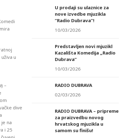
U prodaji su ulaznice za
nove izvedbe mjuzikla
“Radio Dubrava”!
 Komedi
imira
10/03/2026
Predstavljen novi mjuzikl
ratnoj
Kazališta Komedija „Radio
 uživa u
Dubrava“
10/03/2026
RADIO DUBRAVA
a
) –
e
02/03/2026
jnom
evačke dive
RADIO DUBRAVA – pripreme
a
za praizvedbu novog
 je na
hrvatskog mjuzikla u
a i 25
samom su finišu!
 čuveni