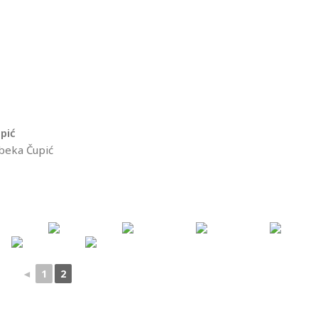
ipić
beka Čupić
◄
1
2