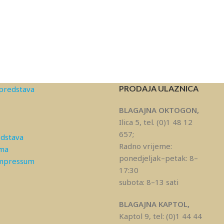
PRODAJA ULAZNICA
predstava
BLAGAJNA OKTOGON,
Ilica 5, tel. (0)1 48 12
657;
edstava
Radno vrijeme:
ama
ponedjeljak–petak: 8–
Impressum
17:30
subota: 8–13 sati
BLAGAJNA KAPTOL,
Kaptol 9, tel: (0)1 44 44