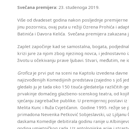
Svečana premijera:
23. studenoga 2019.
Više od dvadeset godina nakon posljednje premijerne 
jinu pozornicu, ovaj puta u režiji Ozrena Prohića i ad
Batinića i Davora Kelića. Svečana premijera zakazana j
Zaplet započinje kad se samostalna, bogata, podjednako l
krizi jure za njom zbog njezinog novca, i jednostavno i
životu u očekivanju prave ljubavi. Stvari, međutim, ne 
Grofica
je prvi put na sceni na Kaptolu izvedena davne 
najizvođenijih Komedijinih predstava (zajedno s jo
gledalo ju je tada oko 150 tisuća gledatelja različitih 
prvakinje domaćeg glazbeno-scenskog teatra, od kojih s
sjećanju zagrebačke publike. U premijernoj postavi iz 1
Melita Kunc i Ruža Cvjetičanin. Godine 1995. režije se 
primadona Nevenka Petković Sobjeslavski, uz Ljiljanu Č
daskama Komedije debitirala godinu ranije u Albinijev
godina umjetničkog rada. Uz antologijske arije i stras