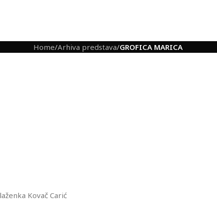
Home
/
Arhiva predstava
/
GROFICA MARICA
laženka Kovač Carić