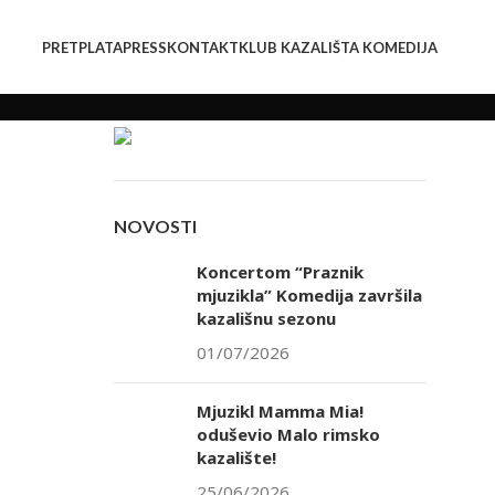
PRETPLATA
PRESS
KONTAKT
KLUB KAZALIŠTA KOMEDIJA
NOVOSTI
Koncertom “Praznik
mjuzikla” Komedija završila
kazališnu sezonu
01/07/2026
Mjuzikl Mamma Mia!
oduševio Malo rimsko
kazalište!
25/06/2026