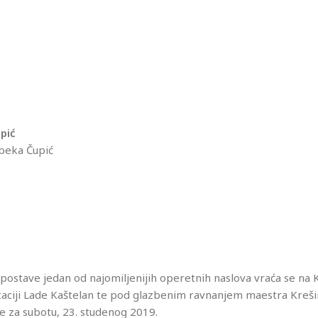
ipić
beka Čupić
postave jedan od najomiljenijih operetnih naslova vraća se na
aptaciji Lade Kaštelan te pod glazbenim ravnanjem maestra Kreš
e za subotu, 23. studenog 2019.