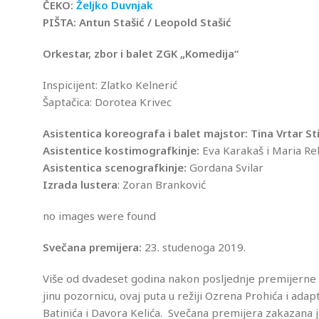
ČEKO:
Željko Duvnjak
PIŠTA: Antun Stašić / Leopold Stašić
Orkestar, zbor i balet ZGK „Komedija“
Inspicijent: Zlatko Kelnerić
Šaptačica: Dorotea Krivec
Asistentica koreografa i balet majstor: Tina Vrtar St
Asistentice kostimografkinje:
Eva Karakaš i Maria Re
Asistentica scenografkinje:
Gordana Svilar
Izrada lustera
: Zoran Branković
no images were found
Svečana premijera:
23. studenoga 2019.
Više od dvadeset godina nakon posljednje premijerne 
jinu pozornicu, ovaj puta u režiji Ozrena Prohića i ad
Batinića i Davora Kelića. Svečana premijera zakazana j