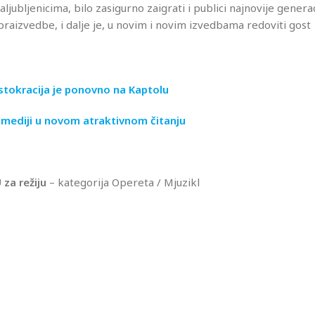
aljubljenicima, bilo zasigurno zaigrati i publici najnovije genera
raizvedbe, i dalje je, u novim i novim izvedbama redoviti gost
tokracija je ponovno na Kaptolu
omediji u novom atraktivnom čitanju
za režiju
– kategorija Opereta / Mjuzikl