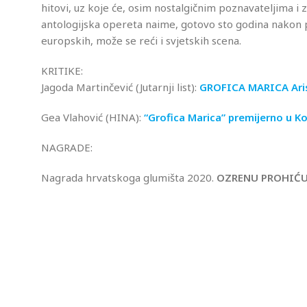
hitovi, uz koje će, osim nostalgičnim poznavateljima i z
antologijska opereta naime, gotovo sto godina nakon p
europskih, može se reći i svjetskih scena.
KRITIKE:
Jagoda Martinčević (Jutarnji list):
GROFICA MARICA Aris
Gea Vlahović (HINA):
“Grofica Marica” premijerno u K
NAGRADE:
Nagrada hrvatskoga glumišta 2020.
OZRENU
PROHIĆU 