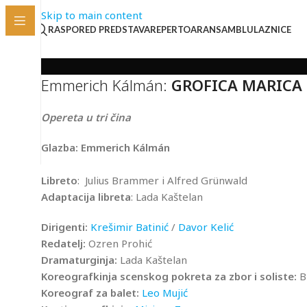
Skip to main content
RASPORED PREDSTAVA
REPERTOAR
ANSAMBL
ULAZNICE
Emmerich Kálmán:
GROFICA MARICA
Opereta u tri čina
Glazba: Emmerich Kálmán
Libreto
: Julius Brammer i Alfred Grünwald
Adaptacija libreta
: Lada Kaštelan
Dirigenti:
Krešimir Batinić
/
Davor Kelić
Redatelj:
Ozren Prohić
Dramaturginja:
Lada Kaštelan
Koreografkinja scenskog pokreta za zbor i soliste:
B
Koreograf za balet:
Leo Mujić