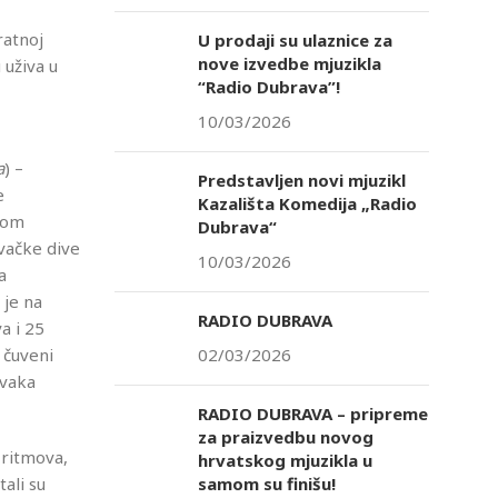
ratnoj
U prodaji su ulaznice za
nove izvedbe mjuzikla
 uživa u
“Radio Dubrava”!
10/03/2026
a
) –
Predstavljen novi mjuzikl
e
Kazališta Komedija „Radio
jnom
Dubrava“
evačke dive
10/03/2026
a
 je na
RADIO DUBRAVA
a i 25
 čuveni
02/03/2026
rvaka
RADIO DUBRAVA – pripreme
za praizvedbu novog
 ritmova,
hrvatskog mjuzikla u
tali su
samom su finišu!