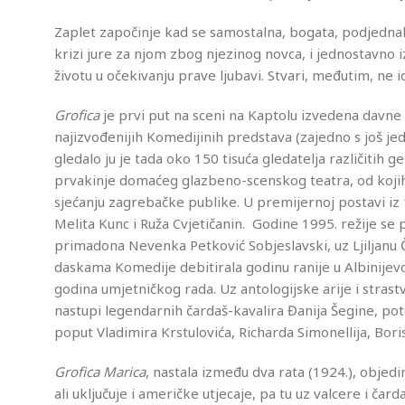
Zaplet započinje kad se samostalna, bogata, podjednako l
krizi jure za njom zbog njezinog novca, i jednostavno i
životu u očekivanju prave ljubavi. Stvari, međutim, ne 
Grofica
je prvi put na sceni na Kaptolu izvedena davne 
najizvođenijih Komedijinih predstava (zajedno s jo
gledalo ju je tada oko 150 tisuća gledatelja različitih 
prvakinje domaćeg glazbeno-scenskog teatra, od kojih s
sjećanju zagrebačke publike. U premijernoj postavi iz 1
Melita Kunc i Ruža Cvjetičanin. Godine 1995. režije se 
primadona Nevenka Petković Sobjeslavski, uz Ljiljanu Č
daskama Komedije debitirala godinu ranije u Albinijev
godina umjetničkog rada. Uz antologijske arije i stras
nastupi legendarnih čardaš-kavalira Đanija Šegine, po
poput Vladimira Krstulovića, Richarda Simonellija, Bor
Grofica Marica
, nastala između dva rata (1924.), objed
ali uključuje i američke utjecaje, pa tu uz valcere i č