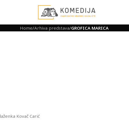
Home
/
Arhiva predstava
/
GROFICA MARICA
laženka Kovač Carić