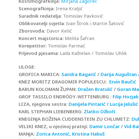
Kostimografkinja:
Mirjana Zagorec
Scenografkinja:
Irena Kraljić
Suradnik redatelja
: Tomislav Pavković
Oblikovatelji svjetla
: Ivan Štrok i Martin Šatović
Zborovođa:
Davor Kelić
Koncert majstorica:
Melita Šafran
Korepetitor:
Tomislav Parmać
Prijevod pjesama
: Lada Kaštelan / Tomislav Uhlik
ULOGE:
GROFICA MARICA:
Sandra Bagarić
/
Darija Auguštan
KNEZ MORITZ DRAGOMIR POPULESCU:
Ervin Baučić
BARUN KOLOMAN ŽUPAN:
Dražen Bratulić
/
Goran Ma
GROF TASSILO ENDRÖDY-WITTENBURG :
Filip Hozjak
LIZA, njegova sestra:
Danijela Pintarić
/
Lucija Jelušić
KARL STEPHAN LIEBENBERG:
Zlatko Ožbolt
KNEGINJA BOŽENA CUDDENSTEIN ZU CHLUMETZ:
Dub
VELIKI KNEZ, u njezinoj pratnji:
Damir Lončar
/
Vid Ba
MANJA:
Zorica Antonić
,
Kristina Habuš