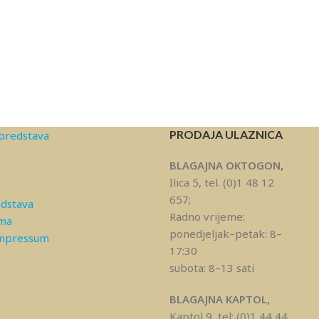
PRODAJA ULAZNICA
predstava
BLAGAJNA OKTOGON,
Ilica 5, tel. (0)1 48 12
657;
edstava
Radno vrijeme:
ama
ponedjeljak–petak: 8–
Impressum
17:30
subota: 8–13 sati
BLAGAJNA KAPTOL,
Kaptol 9, tel: (0)1 44 44