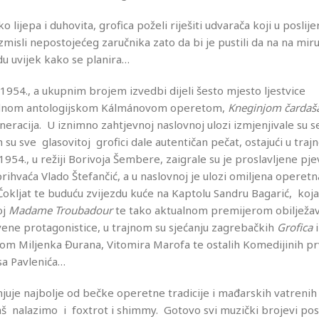
ijepa i duhovita, grofica poželi riješiti udvarača koji u poslije
zmisli nepostojećeg zaručnika zato da bi je pustili da na na miru
idu uvijek kako se planira…
1954., a ukupnim brojem izvedbi dijeli šesto mjesto ljestvice
š jednom antologijskom Kálmánovom operetom,
Kneginjom čardaš
generacija. U iznimno zahtjevnoj naslovnoj ulozi izmjenjivale su s
u sve glasovitoj grofici dale autentičan pečat, ostajući u tra
954., u režiji Borivoja Šembere, zaigrale su je proslavljene pj
prihvaća Vlado Štefančić, a u naslovnoj je ulozi omiljena operetn
okljat te buduću zvijezdu kuće na Kaptolu Sandru Bagarić, koja
oj
Madame Troubadour
te tako aktualnom premijerom obilježav
tvene protagonistice, u trajnom su sjećanju zagrebačkih
Grofica
i
tom Miljenka Đurana, Vitomira Marofa te ostalih Komedijinih p
isa Pavlenića…
injuje najbolje od bečke operetne tradicije i mađarskih vatrenih
ardaš nalazimo i foxtrot i shimmy. Gotovo svi muzički brojevi pos