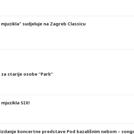
mjuzikla” sudjeluje na Zagreb Classicu
 za starije osobe “Park”
mjuzikla SIX!
 izdanje koncertne predstave Pod kazališnim nebom – songov