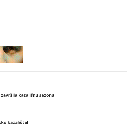
završila kazališnu sezonu
ko kazalište!