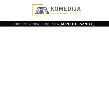
Home
/
Events
/
Categories
/
[KUPITE ULAZNICE]