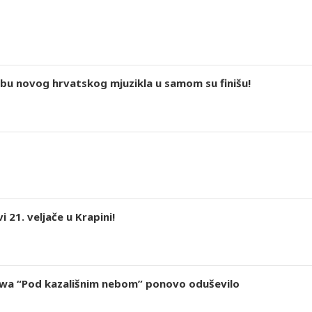
u novog hrvatskog mjuzikla u samom su finišu!
 21. veljače u Krapini!
wa “Pod kazališnim nebom” ponovo oduševilo