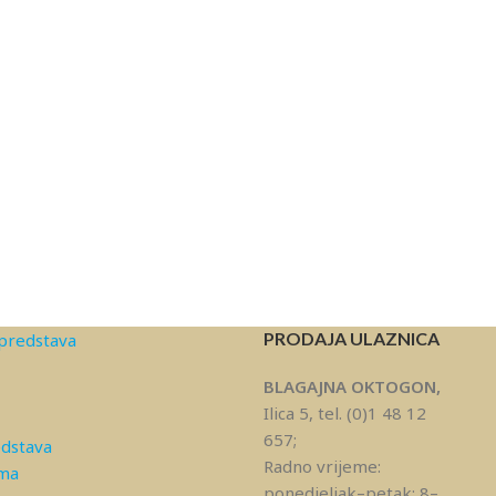
PRODAJA ULAZNICA
predstava
BLAGAJNA OKTOGON,
Ilica 5, tel. (0)1 48 12
657;
edstava
Radno vrijeme:
ama
ponedjeljak–petak: 8–