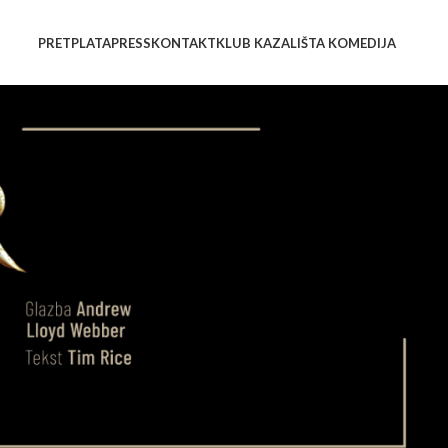
PRETPLATA
PRESS
KONTAKT
KLUB KAZALIŠTA KOMEDIJA
NOVOSTI
Koncertom “Praznik
mjuzikla” Komedija
završila kazališnu sezonu
01/07/2026
Mjuzikl Mamma Mia!
oduševio Malo rimsko
kazalište!