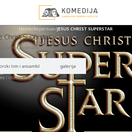
Home
/
Repertoar
/
JESUS CHRIST SUPERSTAR
s Christ Superstar
Raspored predstava:
orski tim i ansambl
galerija
ERSTAR
, rock opera