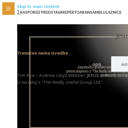
Skip to main content
RASPORED PREDSTAVA
REPERTOAR
ANSAMBL
ULAZNICE
Jesu
Trenutno nema izvedbe.
opis
aut
Tim Rice – Andrew Lloyd Webber:
JESUS CHRIST SUP
U suradnji s “The Really Useful Group Ltd.”