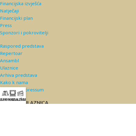
Financijska izvješća
Natječaji
Financijski plan
Press
Sponzori i pokrovitelji
Raspored predstava
Repertoar
Ansambl
Ulaznice
Arhiva predstava
Kako k nama
Kontakt/Impressum
ASPORED
KLUB KAZALIŠTA
ULAZNICE
PRODAJA ULAZNICA
© 2026 Kazalište Komedija |
Privatnost podataka
*