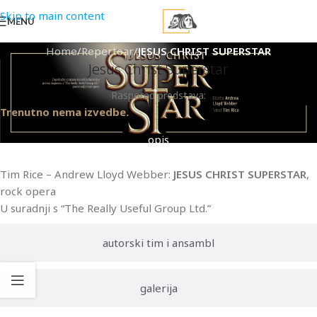
Skip to main content
MENU
Home
/
Repertoar
/
JESUS CHRIST SUPERSTAR
Jesus Christ Superstar
Raspored predstava:
Trenutno nema izvedbe.
opis
Tim Rice – Andrew Lloyd Webber:
JESUS CHRIST SUPERSTAR
,
rock opera
U suradnji s “The Really Useful Group Ltd.”
autorski tim i ansambl
galerija