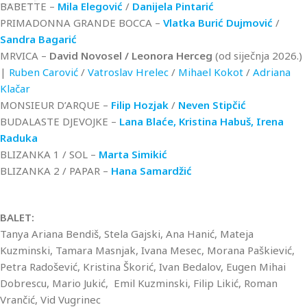
BABETTE –
Mila Elegović
/
Danijela Pintarić
PRIMADONNA GRANDE BOCCA –
Vlatka Burić Dujmović
/
Sandra Bagarić
MRVICA –
David Novosel / Leonora Herceg
(od siječnja 2026.)
|
Ruben Carović
/
Vatroslav Hrelec
/
Mihael Kokot
/
Adriana
Klačar
MONSIEUR D’ARQUE –
Filip Hozjak
/
Neven Stipčić
BUDALASTE DJEVOJKE –
Lana Blaće,
Kristina Habuš,
Irena
Raduka
BLIZANKA 1 / SOL –
Marta Simikić
BLIZANKA 2 / PAPAR –
Hana Samardžić
BALET:
Tanya Ariana Bendiš, Stela Gajski, Ana Hanić, Mateja
Kuzminski, Tamara Masnjak, Ivana Mesec, Morana Paškiević,
Petra Radošević, Kristina Škorić, Ivan Bedalov, Eugen Mihai
Dobrescu, Mario Jukić, Emil Kuzminski, Filip Likić, Roman
Vrančić, Vid Vugrinec