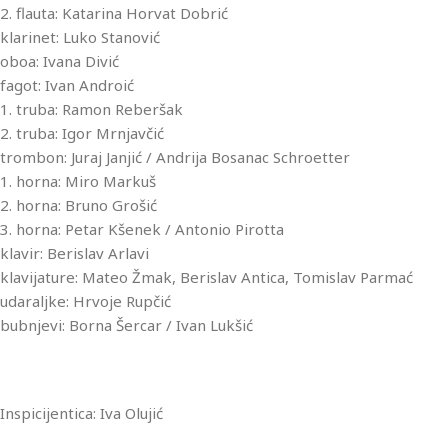
2. flauta: Katarina Horvat Dobrić
klarinet: Luko Stanović
oboa: Ivana Divić
fagot: Ivan Androić
1. truba: Ramon Reberšak
2. truba: Igor Mrnjavčić
trombon: Juraj Janjić / Andrija Bosanac Schroetter
1. horna: Miro Markuš
2. horna: Bruno Grošić
3. horna: Petar Kšenek / Antonio Pirotta
klavir: Berislav Arlavi
klavijature: Mateo Žmak, Berislav Antica, Tomislav Parmać
udaraljke: Hrvoje Rupčić
bubnjevi: Borna Šercar / Ivan Lukšić
Inspicijentica: Iva Olujić