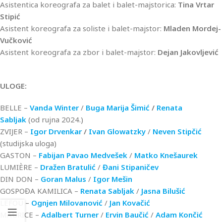
Asistentica koreografa za balet i balet-majstorica:
Tina Vrtar
Stipić
Asistent koreografa za soliste i balet-majstor:
Mladen Mordej-
Vučković
Asistent koreografa za zbor i balet-majstor:
Dejan Jakovljević
ULOGE:
BELLE –
Vanda Winter
/
Buga Marija Šimić
/
Renata
Sabljak
(od rujna 2024.)
ZVIJER –
Igor Drvenkar
/
Ivan Glowatzky
/
Neven Stipčić
(studijska uloga)
GASTON –
Fabijan Pavao Medvešek
/
Matko Knešaurek
LUMIÈRE –
Dražen Bratulić
/
Đani Stipaničev
DIN DON –
Goran Malus
/
Igor Mešin
GOSPOĐA KAMILICA –
Renata Sabljak
/
Jasna Bilušić
LEFOU –
Ognjen Milovanović
/
Jan Kovačić
MAURICE –
Adalbert Turner
/
Ervin Baučić
/
Adam Končić