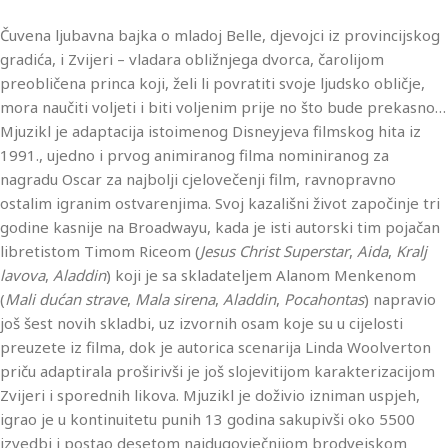
Čuvena ljubavna bajka o mladoj Belle, djevojci iz provincijskog
gradića, i Zvijeri – vladara obližnjega dvorca, čarolijom
preobličena princa koji, želi li povratiti svoje ljudsko obličje,
mora naučiti voljeti i biti voljenim prije no što bude prekasno…
Mjuzikl je adaptacija istoimenog Disneyjeva filmskog hita iz
1991., ujedno i prvog animiranog filma nominiranog za
nagradu Oscar za najbolji cjelovečenji film, ravnopravno
ostalim igranim ostvarenjima. Svoj kazališni život započinje tri
godine kasnije na Broadwayu, kada je isti autorski tim pojačan
libretistom Timom Riceom (
Jesus Christ Superstar
,
Aida
,
Kralj
lavova
,
Aladdin
) koji je sa skladateljem Alanom Menkenom
(
Mali dućan strave
,
Mala sirena
,
Aladdin
,
Pocahontas
) napravio
još šest novih skladbi, uz izvornih osam koje su u cijelosti
preuzete iz filma, dok je autorica scenarija Linda Woolverton
priču adaptirala proširivši je još slojevitijom karakterizacijom
Zvijeri i sporednih likova. Mjuzikl je doživio izniman uspjeh,
igrao je u kontinuitetu punih 13 godina sakupivši oko 5500
izvedbi i postao desetom najdugovječnijom brodvejskom