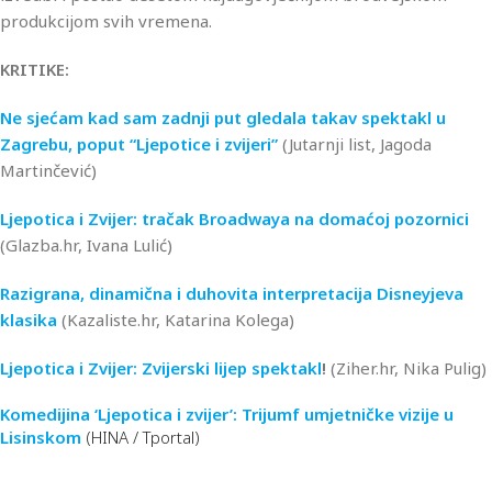
produkcijom svih vremena.
KRITIKE:
Ne sjećam kad sam zadnji put gledala takav spektakl u
Zagrebu, poput “Ljepotice i zvijeri”
(Jutarnji list, Jagoda
Martinčević)
Ljepotica i Zvijer: tračak Broadwaya na domaćoj pozornici
(Glazba.hr, Ivana Lulić)
Razigrana, dinamična i duhovita interpretacija Disneyjeva
klasika
(Kazaliste.hr, Katarina Kolega)
Ljepotica i Zvijer: Zvijerski lijep spektakl
!
(Ziher.hr, Nika Pulig)
Komedijina ‘Ljepotica i zvijer’: Trijumf umjetničke vizije u
Lisinskom
(HINA / Tportal)