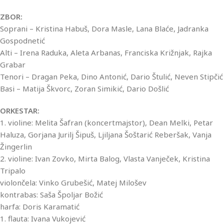
ZBOR:
Soprani – Kristina Habuš, Dora Masle, Lana Blaće, Jadranka
Gospodnetić
Alti – Irena Raduka, Aleta Arbanas, Franciska Križnjak, Rajka
Grabar
Tenori – Dragan Peka, Dino Antonić, Dario Štulić, Neven Stipčić
Basi – Matija Škvorc, Zoran Simikić, Dario Došlić
ORKESTAR:
1. violine: Melita Šafran (koncertmajstor), Dean Melki, Petar
Haluza, Gorjana Jurilj Šipuš, Ljiljana Šoštarić Reberšak, Vanja
Žingerlin
2. violine: Ivan Zovko, Mirta Balog, Vlasta Vanječek, Kristina
Tripalo
violončela: Vinko Grubešić, Matej Milošev
kontrabas: Saša Špoljar Božić
harfa: Doris Karamatić
1. flauta: Ivana Vukojević