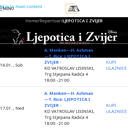
Skip to main content
MENU
Home
/
Repertoar
/
LJEPOTICA I ZVIJER
DATUM
PREDSTAVA
ULAZNICE
VRIJEME
A. Menken—H. Ashman
—T. Rice: LJEPOTICA I
ZVIJER
-
KUPI
16.01. , Sub
KD VATROSLAV LISINSKI,
ULAZNICE
Trg Stjepana Radića 4
18:00 -21:00
A. Menken—H. Ashman
—T. Rice: LJEPOTICA I
ZVIJER
-
KUPI
17.01. , Ned
KD VATROSLAV LISINSKI,
ULAZNICE
Trg Stjepana Radića 4
18:00 -21:00