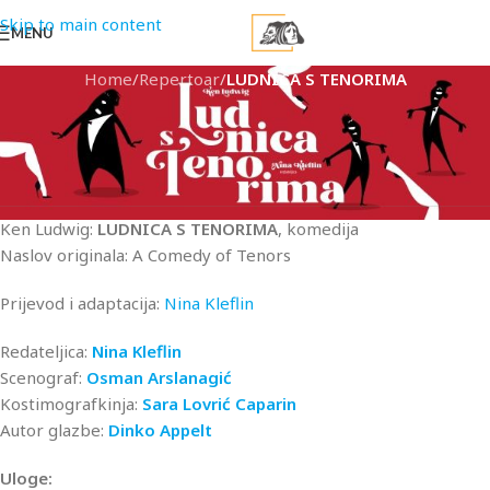
Skip to main content
MENU
Home
/
Repertoar
/
LUDNICA S TENORIMA
SPONZOR PREDSTAVE: Hrvatska elektroprivreda d.d.
Ken Ludwig:
LUDNICA S TENORIMA
, komedija
Naslov originala: A Comedy of Tenors
Prijevod i adaptacija:
Nina Kleflin
Redateljica:
Nina Kleflin
Scenograf:
Osman Arslanagić
Kostimografkinja:
Sara Lovrić Caparin
Autor glazbe:
Dinko Appelt
Uloge: