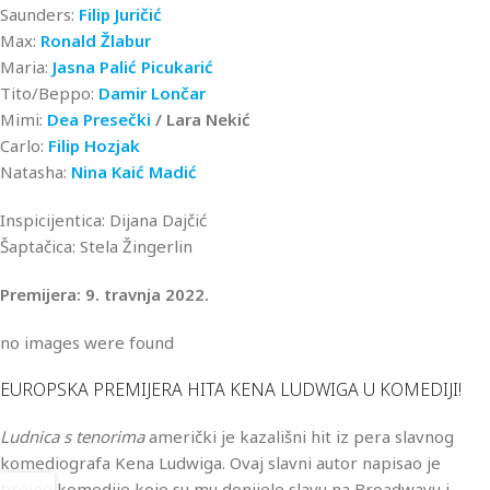
Saunders:
Filip Juričić
Max:
Ronald Žlabur
Maria:
Jasna Palić Picukarić
Tito/Beppo:
Damir Lončar
Mimi:
Dea Presečki
/ Lara Nekić
Carlo:
Filip Hozjak
Natasha:
Nina Kaić Madić
Inspicijentica: Dijana Dajčić
Šaptačica: Stela Žingerlin
Premijera: 9. travnja 2022.
no images were found
EUROPSKA PREMIJERA HITA KENA LUDWIGA U KOMEDIJI!
Ludnica s tenorima
američki je kazališni hit iz pera slavnog
komediografa Kena Ludwiga. Ovaj slavni autor napisao je
brojne komedije koje su mu donijele slavu na Broadwayu i