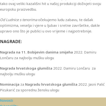
tako ovaj veliki kazališni hit u našoj produkciji doživjeti svoju
europsku praizvedbu.
Od Ludnice s tenorima
očekujemo ludu zabavu, te dašak
optimizma, veselja i vjere u ljubav i sretne završetke, dakle
upravo ono što je publici u ovo vrijeme i najpotrebnije.
NAGRADE:
Nagrada na 11. Bobijevim danima
smijeha
2022. Damiru
Lončaru za najbolju mušku ulogu
Nagrada hrvatskoga glumišta
2022. Damiru Lončaru za
najbolju mušku ulogu
Nominacija
za
Nagradu hrvatskoga glumišta
2022. Jasni Palić
Picukarić za sporednu žensku ulogu
Novosti
O kazalištu