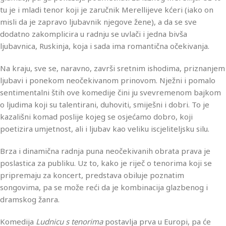
tu je i mladi tenor koji je zaručnik Merellijeve kćeri (iako on
misli da je zapravo ljubavnik njegove žene), a da se sve
dodatno zakomplicira u radnju se uvlači i jedna bivša
ljubavnica, Ruskinja, koja i sada ima romantična očekivanja.
Na kraju, sve se, naravno, završi sretnim ishodima, priznanjem
ljubavi i ponekom neočekivanom prinovom. Nježni i pomalo
sentimentalni štih ove komedije čini ju svevremenom bajkom
o ljudima koji su talentirani, duhoviti, smiješni i dobri. To je
kazališni komad poslije kojeg se osjećamo dobro, koji
poetizira umjetnost, ali i ljubav kao veliku iscjeliteljsku silu.
Brza i dinamična radnja puna neočekivanih obrata prava je
poslastica za publiku. Uz to, kako je riječ o tenorima koji se
pripremaju za koncert, predstava obiluje poznatim
songovima, pa se može reći da je kombinacija glazbenog i
dramskog žanra.
Komedija
Ludnicu s tenorima
postavlja prva u Europi, pa će