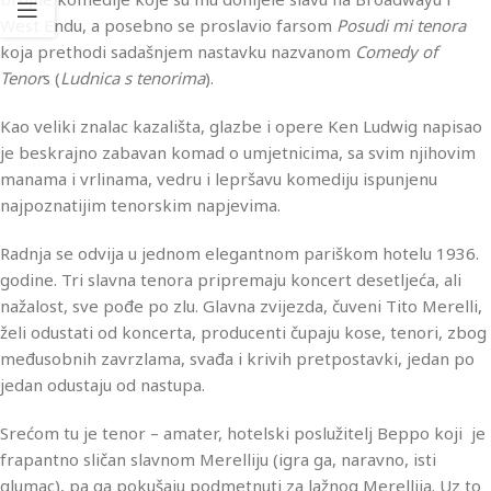
West Endu, a posebno se proslavio farsom
Posudi mi tenora
koja prethodi sadašnjem nastavku nazvanom
Comedy of
Tenor
s (
Ludnica s tenorima
).
Kao veliki znalac kazališta, glazbe i opere Ken Ludwig napisao
je beskrajno zabavan komad o umjetnicima, sa svim njihovim
manama i vrlinama, vedru i lepršavu komediju ispunjenu
najpoznatijim tenorskim napjevima.
Radnja se odvija u jednom elegantnom pariškom hotelu 1936.
godine. Tri slavna tenora pripremaju koncert desetljeća, ali
nažalost, sve pođe po zlu. Glavna zvijezda, čuveni Tito Merelli,
želi odustati od koncerta, producenti čupaju kose, tenori, zbog
međusobnih zavrzlama, svađa i krivih pretpostavki, jedan po
jedan odustaju od nastupa.
Srećom tu je tenor – amater, hotelski poslužitelj Beppo koji je
frapantno sličan slavnom Merelliju (igra ga, naravno, isti
glumac), pa ga pokušaju podmetnuti za lažnog Merellija. Uz to