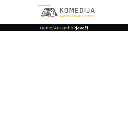
Home
/
Ansambl
/
Pjevači