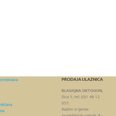
PRODAJA ULAZNICA
predstava
BLAGAJNA OKTOGON,
Ilica 5, tel. (0)1 48 12
657;
edstava
Radno vrijeme:
ama
ponedjeljak–petak: 8–