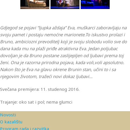
Gdjegod se pojavi “ljupka aždaja” Eva, muškarci zaboravljaju na
svoju pamet i postaju nemoćne marionete.To iskustvo prolazi i
Bruno, ambiciozni prevoditelj koji je svoju slobodu volio sve do
dana kada mu na plaži priđe atraktivna Eva. Jedan poljubac
dovoljan je da Bruno postane zaslijepljen od ljubavi prema toj
ženi. Ona je razorna prirodna pojava, kada voli,voli apsolutno.
Nakon što je Eva na glavu okrene Brunin stan, učini to i sa
njegovim životom, tražeći novi dokaz ljubavi…
Svečana premijera: 11. studenog 2016.
Trajanje: oko sat i pol; nema glumci
Novosti
O kazalištu
Program rada i razvitka