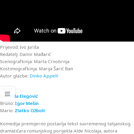
Prijevod: Ivo Juriša
Redatelj: Damir Mađarić
Scenografkinja: Marta Crnobrnja
Kostimografkinja: Marija Šarić Ban
Autor glazbe:
Dinko Appelt
Uloge:
Eva:
Mila Elegović
Bruno:
Igor Mešin
Mario:
Zlatko Ožbolt
Komedija premijerno postavlja tekst suvremenog talijanskog
dramatičara rumunjskog porijekla Alde Nicolaja, autora