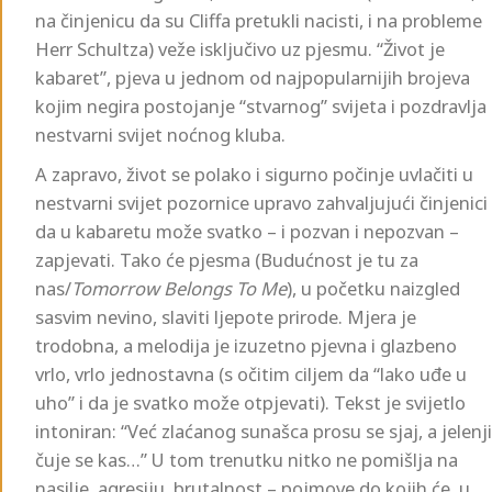
na činjenicu da su Cliffa pretukli nacisti, i na probleme
Herr Schultza) veže isključivo uz pjesmu. “Život je
kabaret”, pjeva u jednom od najpopularnijih brojeva
kojim negira postojanje “stvarnog” svijeta i pozdravlja
nestvarni svijet noćnog kluba.
A zapravo, život se polako i sigurno počinje uvlačiti u
nestvarni svijet pozornice upravo zahvaljujući činjenici
da u kabaretu može svatko – i pozvan i nepozvan –
zapjevati. Tako će pjesma (Budućnost je tu za
nas/
Tomorrow Belongs To Me
), u početku naizgled
sasvim nevino, slaviti ljepote prirode. Mjera je
trodobna, a melodija je izuzetno pjevna i glazbeno
vrlo, vrlo jednostavna (s očitim ciljem da “lako uđe u
uho” i da je svatko može otpjevati). Tekst je svijetlo
intoniran: “Već zlaćanog sunašca prosu se sjaj, a jelenji
čuje se kas…” U tom trenutku nitko ne pomišlja na
nasilje, agresiju, brutalnost – pojmove do kojih će, u