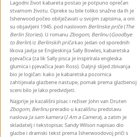
Lagodni život kabareta postao je potpuno oprečan
stvarnom životu. Opreke su bile toliko snažne da ih je
Isherwood počeo obilježavati u svojim zapisima, a oni
su objavljeni 1945. pod naslovom
Berlinske priče
(
The
Berlin Stories
). U romanu
Zbogom, Berlinu
(
Goodbye
to Berlin
) iz
Berlinskih priča
kao jedan od sporednih
likova javlja se Engleskinja Sally Bowles, kabaretska
pjevačica (za lik Sally pisca je inspirirala engleska
glumica i pjevačica Jean Ross). Daljnji slijed zbivanja
bio je logičan: kako je kabaretska pozornica
zahtijevala glazbene nastupe, pomak prema glazbenoj
sceni bilo je lako predvidjeti.
Najprije je kazališni pisac i režiser John van Druten
Zbogom, Berlinu
preradio u kazališnu predstavu
naslova
Ja sam kamera
(
I Am a Camera
), a zatim je
skladatelj i tekstopisac Sandy Wilson napisao dio
glazbe i dramski tekst prema Isherwoodovoj priči s