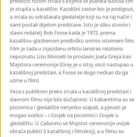
predočiti nizom zrcala s kojima se publika suočila čim
je stupila u kazalište. Kazališni zastor bio je podignut,
a zrcala su odražavala gledatelje koji su na taj način i
sami postali dijelom predstave. Istu je sliku stvorio i
slavni redatelj Bob Fosse kada je 1972. prema
kazališno-glazbenom predlošku snimio istoimeni film.
Film je tada u zvjezdanu orbitu lansirao relativno
nepoznatu Lizu Minnelli te proslavio Joela Greya kao
Majstora ceremonije (Grey je u istoj ulozi nastupao u
kazališnoj predstavi, a Fosse se dugo nećkao da ga
uzme u film).
Veza s publikom preko zrcala u kazališnoj predstavi i
slavnom filmu nije bila slučajnost. U kabaretima su se
pozornica i gledalište nerijetko stapali, a pjevati je
mogao svatko – i čovjek na pozornici i čovjek u
gledalištu. U
Cabaretu
se Majstor ceremonije uvijek
obraća publici (i kazališnoj i filmskoj), a u filmu su