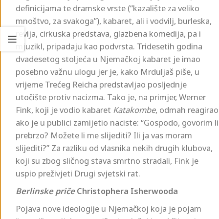
definicijama te dramske vrste (“kazalište za veliko
mnoštvo, za svakoga”), kabaret, ali i vodvilj, burleska,
revija, cirkuska predstava, glazbena komedija, pa i
mjuzikl, pripadaju kao podvrsta. Tridesetih godina
dvadesetog stoljeća u Njemačkoj kabaret je imao
posebno važnu ulogu jer je, kako Mrduljaš piše, u
vrijeme Trećeg Reicha predstavljao posljednje
utočište protiv nacizma. Tako je, na primjer, Werner
Fink, koji je vodio kabaret
Katakombe
, odmah reagirao
ako je u publici zamijetio naciste: “Gospodo, govorim li
prebrzo? Možete li me slijediti? Ili ja vas moram
slijediti?” Za razliku od vlasnika nekih drugih klubova,
koji su zbog sličnog stava smrtno stradali, Fink je
uspio preživjeti Drugi svjetski rat.
Berlinske priče
Christophera Isherwooda
Pojava nove ideologije u Njemačkoj koja je pojam