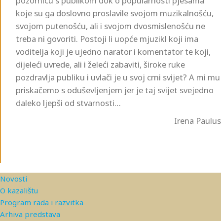
pozornicu s publikom dok o popularnosti pjesama
koje su ga doslovno proslavile svojom muzikalnošću,
svojom putenošću, ali i svojom dvosmislenošću ne
treba ni govoriti. Postoji li uopće mjuzikl koji ima
voditelja koji je ujedno narator i komentator te koji,
dijeleći uvrede, ali i želeći zabaviti, široke ruke
pozdravlja publiku i uvlači je u svoj crni svijet? A mi mu
priskačemo s oduševljenjem jer je taj svijet svejedno
daleko ljepši od stvarnosti…
Irena Paulus
Novosti
O kazalištu
Program rada i razvitka
Arhiva predstava