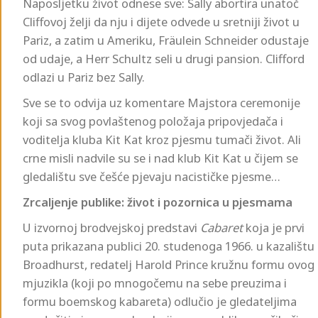
Naposljetku život odnese sve: Sally abortira unatoč
Cliffovoj želji da nju i dijete odvede u sretniji život u
Pariz, a zatim u Ameriku, Fräulein Schneider odustaje
od udaje, a Herr Schultz seli u drugi pansion. Clifford
odlazi u Pariz bez Sally.
Sve se to odvija uz komentare Majstora ceremonije
koji sa svog povlaštenog položaja pripovjedača i
voditelja kluba Kit Kat kroz pjesmu tumači život. Ali
crne misli nadvile su se i nad klub Kit Kat u čijem se
gledalištu sve češće pjevaju nacističke pjesme…
Zrcaljenje publike: život i pozornica u pjesmama
U izvornoj brodvejskoj predstavi
Cabaret
koja je prvi
puta prikazana publici 20. studenoga 1966. u kazalištu
Broadhurst, redatelj Harold Prince kružnu formu ovog
mjuzikla (koji po mnogočemu na sebe preuzima i
formu boemskog kabareta) odlučio je gledateljima