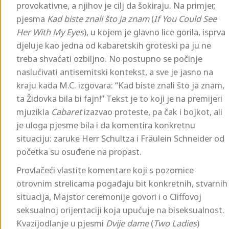
provokativne, a njihov je cilj da šokiraju. Na primjer,
pjesma
Kad biste znali što ja znam
(
If You Could See
Her With My Eyes
), u kojem je glavno lice gorila, isprva
djeluje kao jedna od kabaretskih groteski pa ju ne
treba shvaćati ozbiljno. No postupno se počinje
naslućivati antisemitski kontekst, a sve je jasno na
kraju kada M.C. izgovara: “Kad biste znali što ja znam,
ta Židovka bila bi fajn!” Tekst je to koji je na premijeri
mjuzikla
Cabaret
izazvao proteste, pa čak i bojkot, ali
je uloga pjesme bila i da komentira konkretnu
situaciju: zaruke Herr Schultza i Fräulein Schneider od
početka su osuđene na propast.
Provlačeći vlastite komentare koji s pozornice
otrovnim strelicama pogađaju bit konkretnih, stvarnih
situacija, Majstor ceremonije govori i o Cliffovoj
seksualnoj orijentaciji koja upućuje na biseksualnost.
Kvazijodlanje u pjesmi
Dvije dame
(
Two Ladies
)