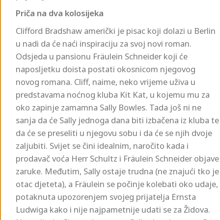
Priča na dva kolosijeka
Clifford Bradshaw američki je pisac koji dolazi u Berlin
u nadi da će naći inspiraciju za svoj novi roman.
Odsjeda u pansionu Fräulein Schneider koji će
naposljetku doista postati okosnicom njegovog
novog romana. Cliff, naime, neko vrijeme uživa u
predstavama noćnog kluba Kit Kat, u kojemu mu za
oko zapinje zamamna Sally Bowles. Tada još ni ne
sanja da će Sally jednoga dana biti izbačena iz kluba te
da će se preseliti u njegovu sobu i da će se njih dvoje
zaljubiti. Svijet se čini idealnim, naročito kada i
prodavač voća Herr Schultz i Fräulein Schneider objave
zaruke. Međutim, Sally ostaje trudna (ne znajući tko je
otac djeteta), a Fräulein se počinje kolebati oko udaje,
potaknuta upozorenjem svojeg prijatelja Ernsta
Ludwiga kako i nije najpametnije udati se za Židova.