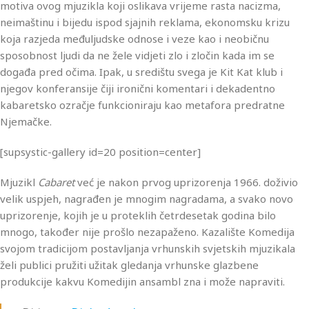
motiva ovog mjuzikla koji oslikava vrijeme rasta nacizma,
neimaštinu i bijedu ispod sjajnih reklama, ekonomsku krizu
koja razjeda međuljudske odnose i veze kao i neobičnu
sposobnost ljudi da ne žele vidjeti zlo i zločin kada im se
događa pred očima. Ipak, u središtu svega je Kit Kat klub i
njegov konferansije čiji ironični komentari i dekadentno
kabaretsko ozračje funkcioniraju kao metafora predratne
Njemačke.
[supsystic-gallery id=20 position=center]
Mjuzikl
Cabaret
već je nakon prvog uprizorenja 1966. doživio
velik uspjeh, nagrađen je mnogim nagradama, a svako novo
uprizorenje, kojih je u proteklih četrdesetak godina bilo
mnogo, također nije prošlo nezapaženo. Kazalište Komedija
svojom tradicijom postavljanja vrhunskih svjetskih mjuzikala
želi publici pružiti užitak gledanja vrhunske glazbene
produkcije kakvu Komedijin ansambl zna i može napraviti.