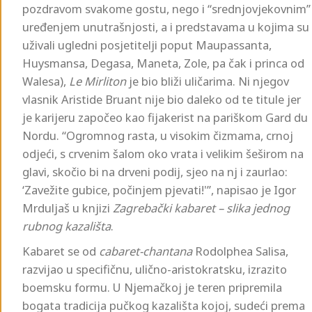
pozdravom svakome gostu, nego i “srednjovjekovnim”
uređenjem unutrašnjosti, a i predstavama u kojima su
uživali ugledni posjetitelji poput Maupassanta,
Huysmansa, Degasa, Maneta, Zole, pa čak i princa od
Walesa),
Le Mirliton
je bio bliži uličarima. Ni njegov
vlasnik Aristide Bruant nije bio daleko od te titule jer
je karijeru započeo kao fijakerist na pariškom Gard du
Nordu. “Ogromnog rasta, u visokim čizmama, crnoj
odjeći, s crvenim šalom oko vrata i velikim šeširom na
glavi, skočio bi na drveni podij, sjeo na nj i zaurlao:
‘Zavežite gubice, počinjem pjevati!'”, napisao je Igor
Mrduljaš u knjizi
Zagrebački kabaret – slika jednog
rubnog kazališta
.
Kabaret se od
cabaret-chantana
Rodolphea Salisa,
razvijao u specifičnu, ulično-aristokratsku, izrazito
boemsku formu. U Njemačkoj je teren pripremila
bogata tradicija pučkog kazališta kojoj, sudeći prema