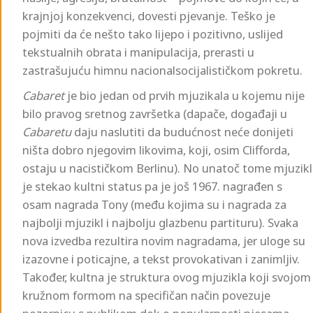
krajnjoj konzekvenci, dovesti pjevanje. Teško je
pojmiti da će nešto tako lijepo i pozitivno, uslijed
tekstualnih obrata i manipulacija, prerasti u
zastrašujuću himnu nacionalsocijalističkom pokretu.
Cabaret
je bio jedan od prvih mjuzikala u kojemu nije
bilo pravog sretnog završetka (dapače, događaji u
Cabaretu
daju naslutiti da budućnost neće donijeti
ništa dobro njegovim likovima, koji, osim Clifforda,
ostaju u nacističkom Berlinu). No unatoč tome mjuzikl
je stekao kultni status pa je još 1967. nagrađen s
osam nagrada Tony (među kojima su i nagrada za
najbolji mjuzikl i najbolju glazbenu partituru). Svaka
nova izvedba rezultira novim nagradama, jer uloge su
izazovne i poticajne, a tekst provokativan i zanimljiv.
Također, kultna je struktura ovog mjuzikla koji svojom
kružnom formom na specifičan način povezuje