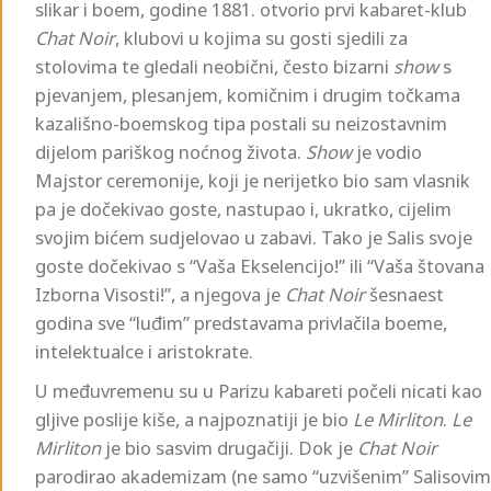
slikar i boem, godine 1881. otvorio prvi kabaret-klub
Chat Noir
, klubovi u kojima su gosti sjedili za
stolovima te gledali neobični, često bizarni
show
s
pjevanjem, plesanjem, komičnim i drugim točkama
kazališno-boemskog tipa postali su neizostavnim
dijelom pariškog noćnog života.
Show
je vodio
Majstor ceremonije, koji je nerijetko bio sam vlasnik
pa je dočekivao goste, nastupao i, ukratko, cijelim
svojim bićem sudjelovao u zabavi. Tako je Salis svoje
goste dočekivao s “Vaša Ekselencijo!” ili “Vaša štovana
Izborna Visosti!”, a njegova je
Chat Noir
šesnaest
godina sve “luđim” predstavama privlačila boeme,
intelektualce i aristokrate.
U međuvremenu su u Parizu kabareti počeli nicati kao
gljive poslije kiše, a najpoznatiji je bio
Le Mirliton
.
Le
Mirliton
je bio sasvim drugačiji. Dok je
Chat Noir
parodirao akademizam (ne samo “uzvišenim” Salisovim