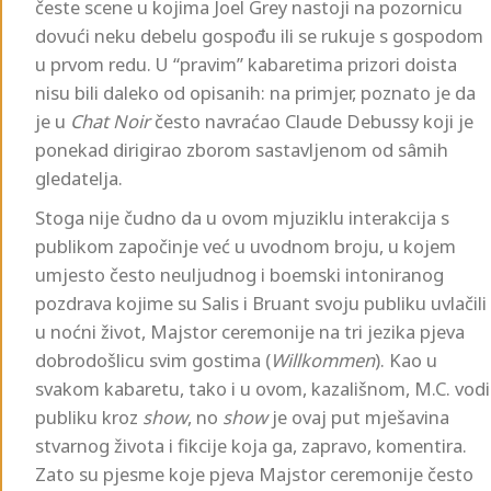
česte scene u kojima Joel Grey nastoji na pozornicu
dovući neku debelu gospođu ili se rukuje s gospodom
u prvom redu. U “pravim” kabaretima prizori doista
nisu bili daleko od opisanih: na primjer, poznato je da
je u
Chat Noir
često navraćao Claude Debussy koji je
ponekad dirigirao zborom sastavljenom od sâmih
gledatelja.
Stoga nije čudno da u ovom mjuziklu interakcija s
publikom započinje već u uvodnom broju, u kojem
umjesto često neuljudnog i boemski intoniranog
pozdrava kojime su Salis i Bruant svoju publiku uvlačili
u noćni život, Majstor ceremonije na tri jezika pjeva
dobrodošlicu svim gostima (
Willkommen
). Kao u
svakom kabaretu, tako i u ovom, kazališnom, M.C. vodi
publiku kroz
show
, no
show
je ovaj put mješavina
stvarnog života i fikcije koja ga, zapravo, komentira.
Zato su pjesme koje pjeva Majstor ceremonije često