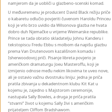
namjerom da je uobliči u glazbeno-scenski komad.
U međuvremenu je producent David Black režiju priče
o kabaretu odlučio povjeriti čuvenom Haroldu Princeu
koji je vrlo brzo uvidio da Wilsonova glazba ne hvata
dobro duh Njemačke u vrijeme Weimarske republike.
Prince se tada obratio skladatelju Johnu Kanderu i
tekstopiscu Fredu Ebbu s molbom da napišu glazbu
prema Van Drutenovom kazališnom komadu i
Isherwoodovoj priči. Pisanje libreta povjerio je
američkom dramaturgu Joeu Masteroffu, koji je
izmijenio odnose među nekim likovima te uveo nove,
ali je ostavio važnu dvostruku liniju: jedna je priča
pratila zbivanja u dekadentnom klubu Kit Kat u
kojemu je, zajedno s Majstorom ceremonije,
nastupala Sally Bowles, a druga je priča pratila
“stvarni” život u kojemu Sally živi s američkim
prijateljem Cliffom Bradshawom.