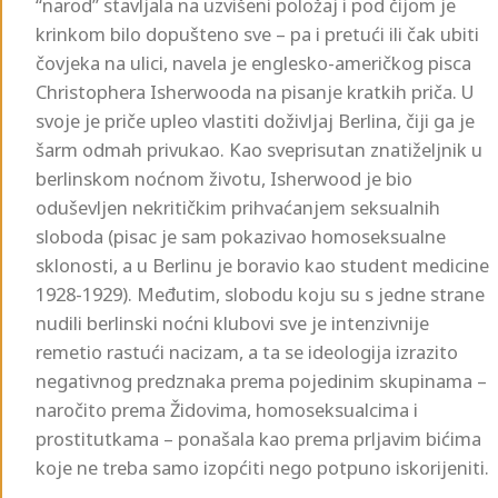
“narod” stavljala na uzvišeni položaj i pod čijom je
krinkom bilo dopušteno sve – pa i pretući ili čak ubiti
čovjeka na ulici, navela je englesko-američkog pisca
Christophera Isherwooda na pisanje kratkih priča. U
svoje je priče upleo vlastiti doživljaj Berlina, čiji ga je
šarm odmah privukao. Kao sveprisutan znatiželjnik u
berlinskom noćnom životu, Isherwood je bio
oduševljen nekritičkim prihvaćanjem seksualnih
sloboda (pisac je sam pokazivao homoseksualne
sklonosti, a u Berlinu je boravio kao student medicine
1928-1929). Međutim, slobodu koju su s jedne strane
nudili berlinski noćni klubovi sve je intenzivnije
remetio rastući nacizam, a ta se ideologija izrazito
negativnog predznaka prema pojedinim skupinama –
naročito prema Židovima, homoseksualcima i
prostitutkama – ponašala kao prema prljavim bićima
koje ne treba samo izopćiti nego potpuno iskorijeniti.