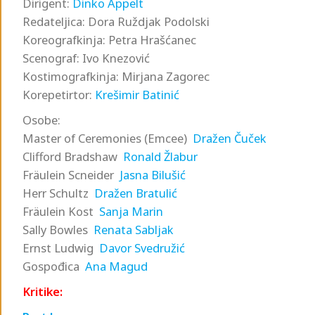
Dirigent:
Dinko Appelt
Redateljica: Dora Ruždjak Podolski
Koreografkinja: Petra Hrašćanec
Scenograf: Ivo Knezović
Kostimografkinja: Mirjana Zagorec
Korepetirtor:
Krešimir Batinić
Osobe:
Master of Ceremonies (Emcee)
Dražen Čuček
Clifford Bradshaw
Ronald Žlabur
Fräulein Scneider
Jasna Bilušić
Herr Schultz
Dražen Bratulić
Fräulein Kost
Sanja Marin
Sally Bowles
Renata Sabljak
Ernst Ludwig
Davor Svedružić
Gospođica
Ana Magud
Kritike: