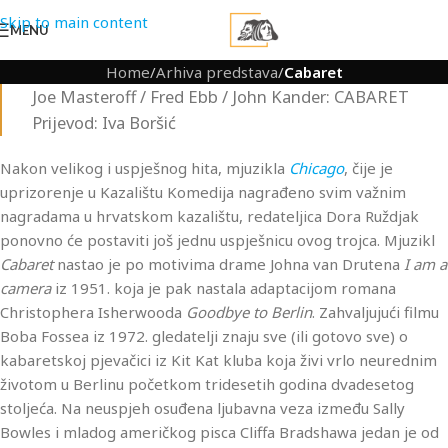
Skip to main content
MENU
Home
/
Arhiva predstava
/
Cabaret
Joe Masteroff / Fred Ebb / John Kander: CABARET
Prijevod: Iva Boršić
Nakon velikog i uspješnog hita, mjuzikla
Chicago
, čije je
uprizorenje u Kazalištu Komedija nagrađeno svim važnim
nagradama u hrvatskom kazalištu, redateljica Dora Ruždjak
ponovno će postaviti još jednu uspješnicu ovog trojca. Mjuzikl
Cabaret
nastao je po motivima drame Johna van Drutena
I am a
camera
iz 1951. koja je pak nastala adaptacijom romana
Christophera Isherwooda
Goodbye to Berlin
. Zahvaljujući filmu
Boba Fossea iz 1972. gledatelji znaju sve (ili gotovo sve) o
kabaretskoj pjevačici iz Kit Kat kluba koja živi vrlo neurednim
životom u Berlinu početkom tridesetih godina dvadesetog
stoljeća. Na neuspjeh osuđena ljubavna veza između Sally
Bowles i mladog američkog pisca Cliffa Bradshawa jedan je od