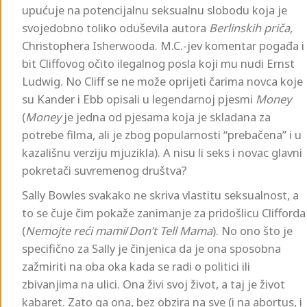
upućuje na potencijalnu seksualnu slobodu koja je
svojedobno toliko oduševila autora
Berlinskih priča,
Christophera Isherwooda. M.C.-jev komentar pogađa i
bit Cliffovog očito ilegalnog posla koji mu nudi Ernst
Ludwig. No Cliff se ne može oprijeti čarima novca koje
su Kander i Ebb opisali u legendarnoj pjesmi
Money
(
Money
je jedna od pjesama koja je skladana za
potrebe filma, ali je zbog popularnosti “prebačena” i u
kazališnu verziju mjuzikla). A nisu li seks i novac glavni
pokretači suvremenog društva?
Sally Bowles svakako ne skriva vlastitu seksualnost, a
to se čuje čim pokaže zanimanje za pridošlicu Clifforda
(
Nemojte reći mami
/
Don’t Tell Mama
). No ono što je
specifično za Sally je činjenica da je ona sposobna
zažmiriti na oba oka kada se radi o politici ili
zbivanjima na ulici. Ona živi svoj život, a taj je život
kabaret. Zato ga ona, bez obzira na sve (i na abortus, i