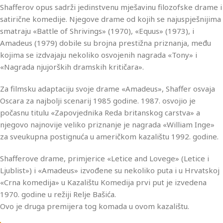
Shafferov opus sadrži jedinstvenu mješavinu filozofske drame i
satirične komedije. Njegove drame od kojih se najuspješnijima
smatraju «Battle of Shrivings» (1970), «Equus» (1973), i
Amadeus (1979) dobile su brojna prestižna priznanja, među
kojima se izdvajaju nekoliko osvojenih nagrada «Tony» i
«Nagrada njujorških dramskih kritičara».
Za filmsku adaptaciju svoje drame «Amadeus», Shaffer osvaja
Oscara za najbolji scenarij 1985 godine. 1987. osvojio je
počasnu titulu «Zapovjednika Reda britanskog carstva» a
njegovo najnovije veliko priznanje je nagrada «William Inge»
za sveukupna postignuća u američkom kazalištu 1992. godine.
Shafferove drame, primjerice «Letice and Lovege» (Letice i
Ljublist») i «Amadeus» izvođene su nekoliko puta i u Hrvatskoj
«Crna komedija» u Kazalištu Komedija prvi put je izvedena
1970. godine u režiji Relje Bašića.
Ovo je druga premijera tog komada u ovom kazalištu.