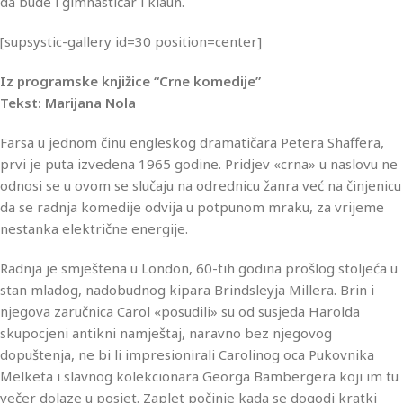
da bude i gimnastičar i klaun.
[supsystic-gallery id=30 position=center]
Iz programske knjižice “Crne komedije”
Tekst: Marijana Nola
Farsa u jednom činu engleskog dramatičara Petera Shaffera,
prvi je puta izvedena 1965 godine. Pridjev «crna» u naslovu ne
odnosi se u ovom se slučaju na odrednicu žanra već na činjenicu
da se radnja komedije odvija u potpunom mraku, za vrijeme
nestanka električne energije.
Radnja je smještena u London, 60-tih godina prošlog stoljeća u
stan mladog, nadobudnog kipara Brindsleyja Millera. Brin i
njegova zaručnica Carol «posudili» su od susjeda Harolda
skupocjeni antikni namještaj, naravno bez njegovog
dopuštenja, ne bi li impresionirali Carolinog oca Pukovnika
Melketa i slavnog kolekcionara Georga Bambergera koji im tu
večer dolaze u posjet. Zaplet počinje kada se dogodi kratki