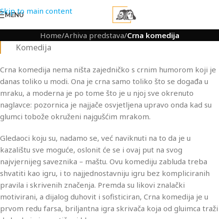
Skip to main content
MENU
Home
/
Arhiva predstava
/
Crna komedija
Komedija
Crna komedija nema ništa zajedničko s crnim humorom koji je
danas toliko u modi. Ona je crna samo toliko što se događa u
mraku, a moderna je po tome što je u njoj sve okrenuto
naglavce: pozornica je najjače osvjetljena upravo onda kad su
glumci tobože okruženi najgušćim mrakom.
Gledaoci koju su, nadamo se, već naviknuti na to da je u
kazalištu sve moguće, oslonit će se i ovaj put na svog
najvjernijeg saveznika – maštu. Ovu komediju zabluda treba
shvatiti kao igru, i to najjednostavniju igru bez kompliciranih
pravila i skrivenih značenja. Premda su likovi znalački
motivirani, a dijalog duhovit i sofisticiran, Crna komedija je u
prvom redu farsa, briljantna igra skrivača koja od gluimca traži