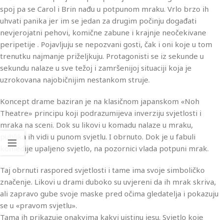
spoj pa se Carol i Brin nađu u potpunom mraku. Vrlo brzo ih
uhvati panika jer im se jedan za drugim počinju događati
nevjerojatni pehovi, komične zabune i krajnje neočekivane
peripetije . Pojavljuju se nepozvani gosti, čak i oni koje u tom
trenutku najmanje priželjkuju. Protagonisti se iz sekunde u
sekundu nalaze u sve težoj i zamršenijoj situaciji koja je
uzrokovana najobičnijim nestankom struje.
Koncept drame baziran je na klasičnom japanskom «Noh
Theatre» principu koji podrazumijeva inverziju svjetlosti i
mraka na sceni. Dok su likovi u komadu nalaze u mraku,
publika ih vidi u punom svjetlu. I obrnuto. Dok je u fabuli
komedije upaljeno svjetlo, na pozornici vlada potpuni mrak.
Taj obrnuti raspored svjetlosti i tame ima svoje simboličko
značenje. Likovi u drami duboko su uvjereni da ih mrak skriva,
ali zapravo gube svoje maske pred očima gledatelja i pokazuju
se u «pravom svjetlu».
Tama ih prikazuje onakvima kakvi uistinu jesu. Svjetlo koje