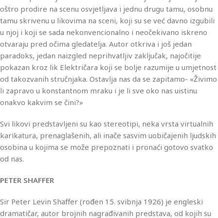
oštro prodire na scenu osvjetljava i jednu drugu tamu, osobnu
tamu skrivenu u likovima na sceni, koji su se već davno izgubili
u njoj i koji se sada nekonvencionalno i neočekivano iskreno
otvaraju pred očima gledatelja. Autor otkriva i još jedan
paradoks, jedan naizgled neprihvatljiv zaključak, najočitije
pokazan kroz lik Električara koji se bolje razumije u umjetnost
od takozvanih stručnjaka. Ostavlja nas da se zapitamo- «Živimo
li zapravo u konstantnom mraku i je li sve oko nas uistinu
onakvo kakvim se čini?»
Svi likovi predstavljeni su kao stereotipi, neka vrsta virtualnih
karikatura, prenaglašenih, ali inače sasvim uobičajenih ljudskih
osobina u kojima se može prepoznati i pronaći gotovo svatko
od nas.
PETER SHAFFER
Sir Peter Levin Shaffer (rođen 15. svibnja 1926) je engleski
dramatičar, autor brojnih nagrađivanih predstava, od kojih su