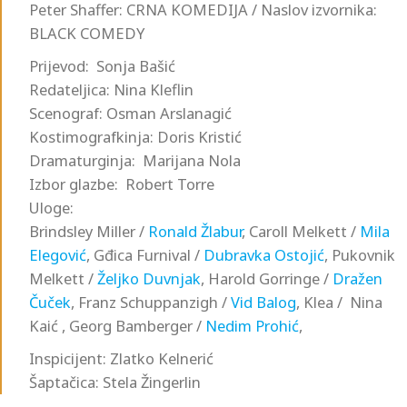
Peter Shaffer: CRNA KOMEDIJA / Naslov izvornika:
BLACK COMEDY
Prijevod: Sonja Bašić
Redateljica: Nina Kleflin
Scenograf: Osman Arslanagić
Kostimografkinja: Doris Kristić
Dramaturginja: Marijana Nola
Izbor glazbe: Robert Torre
Uloge:
Brindsley Miller /
Ronald Žlabur
, Caroll Melkett /
Mila
Elegović
, Gđica Furnival /
Dubravka Ostojić
, Pukovnik
Melkett /
Željko Duvnjak
, Harold Gorringe /
Dražen
Čuček
, Franz Schuppanzigh /
Vid Balog
, Klea / Nina
Kaić , Georg Bamberger /
Nedim Prohić
,
Inspicijent: Zlatko Kelnerić
Šaptačica: Stela Žingerlin