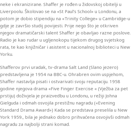
neke i ekranizirane. Shaffer je rođen u židovskoj obitelji u
Liverpoolu. Školovao se na «St Paul’s School» u Londonu, a
potom je dobio stipendiju na «Trinity College» u Cambridge-u
gdje je završio studij povijesti. Prije nego što je otkriven
njegov dramatičarski talent Shaffer je obavljao razne poslove.
Radio je kao rudar u ugljenokopu tijekom drugog svjetskog
rata, te kao knjižničar i asistent u nacionalnoj biblioteci u New
Yorku.
Shafferov prvi uradak, tv-drama Salt Land (Slano jezero)
predstavljena je 1954 na BBC-u. Ohrabren ovim uspjehom,
Shaffer nastavlja pisati i ostvarivati svoju reputaciju. 1958
godine njegova drama «Five Finger Exercise « (Vježba za pet
prstiju) doživjela je praizvedbu u Londonu, u režiji Johna
Gielguda i odmah osvojila prestižnu nagradu («Evening
Standard Drama Award») Kada se predstava preselila u New
York 1959., bila je jednako dobro prihvaćena osvojivši odmah
nagradu za najbolji strani komad.