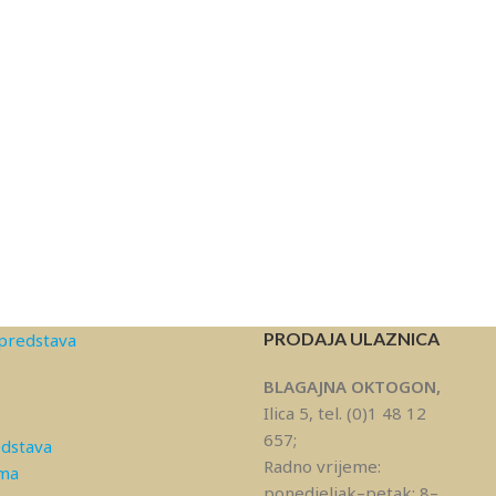
PRODAJA ULAZNICA
predstava
BLAGAJNA OKTOGON,
Ilica 5, tel. (0)1 48 12
657;
edstava
Radno vrijeme:
ama
ponedjeljak–petak: 8–