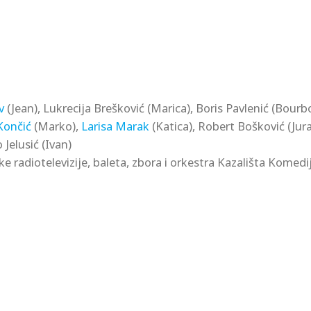
v
(Jean), Lukrecija Brešković (Marica), Boris Pavlenić (Bourb
ončić
(Marko),
Larisa Marak
(Katica), Robert Bošković (Jura
 Jelusić (Ivan)
radiotelevizije, baleta, zbora i orkestra Kazališta Komedij