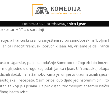
Home
/
Arhiva predstava
/
Janica i Jean
orkestar HRT-a u suradnji.
acije, a francuski časnici smješteni su po samoborskim “boljim
 Janica i naočit francuski poručnik Jean. Ali, vrijeme je da Francu
…
d Austro-Ugarske, pa je za tadašnje Samoborce Zagreb bio inoze
 mogli jedno u drugo zagledati Janica i Jean. U francuskoj okupaci
sličnih dadžbina, a Samoborcima je, umjesto traumatičnih sjećan
astojaka i recepata. Osim priče, ovo djelo jedinstvenim čini i to
ar, za koji je i pisana. Uz prokušani “Komedijin” ansambl ističe
inog brata Ivice.