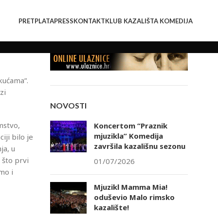
PRETPLATA
PRESS
KONTAKT
KLUB KAZALIŠTA KOMEDIJA
 kućama”.
zi
NOVOSTI
mstvo,
Koncertom “Praznik
mjuzikla” Komedija
ji bilo je
završila kazališnu sezonu
ja, u
 što prvi
01/07/2026
mo i
Mjuzikl Mamma Mia!
oduševio Malo rimsko
kazalište!