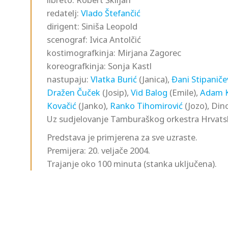
redatelj:
Vlado Štefančić
dirigent: Siniša Leopold
scenograf: Ivica Antolčić
kostimografkinja: Mirjana Zagorec
koreografkinja: Sonja Kastl
nastupaju:
Vlatka Burić
(Janica),
Đani Stipaniče
Dražen Čuček
(Josip),
Vid Balog
(Emile),
Adam K
Kovačić
(Janko),
Ranko Tihomirović
(Jozo), Dino
Uz sudjelovanje Tamburaškog orkestra Hrvatske 
Predstava je primjerena za sve uzraste.
Premijera: 20. veljače 2004.
Trajanje oko 100 minuta (stanka uključena).