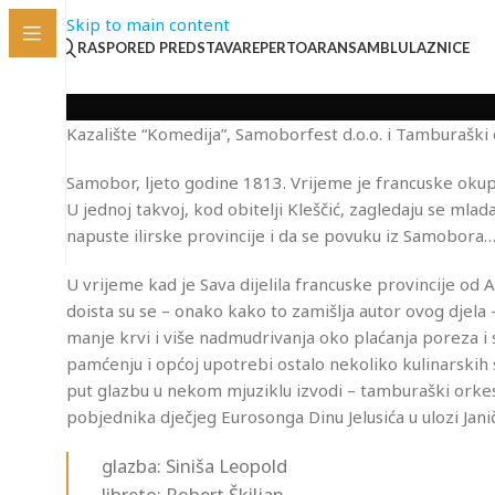
Skip to main content
RASPORED PREDSTAVA
REPERTOAR
ANSAMBL
ULAZNICE
Kazalište “Komedija”, Samoborfest d.o.o. i Tamburaški 
Samobor, ljeto godine 1813. Vrijeme je francuske okup
U jednoj takvoj, kod obitelji Kleščić, zagledaju se mlada
napuste ilirske provincije i da se povuku iz Samobora
U vrijeme kad je Sava dijelila francuske provincije o
doista su se – onako kako to zamišlja autor ovog djela –
manje krvi i više nadmudrivanja oko plaćanja poreza i 
pamćenju i općoj upotrebi ostalo nekoliko kulinarskih s
put glazbu u nekom mjuziklu izvodi – tamburaški orkest
pobjednika dječjeg Eurosonga Dinu Jelusića u ulozi Janič
glazba: Siniša Leopold
libreto: Robert Škiljan