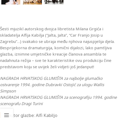
Šesti mjuzikl autorskog dvojca libretista Milana Grgića i
skladatelja Alfija Kabilja (“Jalta, Jalta”, “Car Franjo Josip u
Zagrebu”…) svakako se ubraja među njihova najuspjelija djela.
Besprijekorna dramaturgija, komični dijalozi, lako pamtljiva
glazba, iznimne umjetničke kreacije članova ansambla te
nadahnuta režija – sve te karakteristike ovu produkciju čine
predstavom koju se uvijek želi vidjeti još jedanput!
NAGRADA HRVATSKOG GLUMIŠTA za najbolje glumačko
ostvarenje 1994. godine Dubravki Ostojić za ulogu Wallis
Simpson
NAGRADA HRVATSKOG GLUMIŠTA za scenografiju 1994. godine
scenografu Dragi Turini
autor glazbe: Alfi Kabiljo