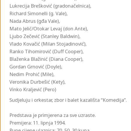
Lukrecija Brešković (gradonačelnica),
Richard Simonelli (g. Vale),
Nada Abrus (gđa Vale),
Mato Jelić/Otokar Levaj (don Ante),
Ljubo Zečević (Stanley Baldwin),
Vlado Kovačić (Milan Stojadinović),
Ranko Tihomirović (Duff Cooper),
Blaženka Blažinić (Diana Cooper),
Gordan Grnović (Doyle),
Nedim Prohić (Mile),
Veronika Durbešić (Kety),
Vinko Kraljević (Pero)
Sudjeluju i orkestar, zbor i balet kazališta “Komedija”.
Predstava je primjerena za sve uzraste.
Premijera: 11. lipnja 1994.
Pune cijene ulaznica: 70, 50, 30 kuna.