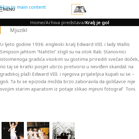
Skip to main content
MENU
Home
/
Arhiva predstava
/
Kralj je gol
Mjuzikl
U ljeto godine 1936. engleski kralj Edward VIII. i lady Wallis
Simpson jahtom “Nahtlin” stigli su na otok Rab. Stanovnici
istoimenoga gradića visokim su gostima priredili svečan doček,
no taj se kratki posjet ubrzo pretvorio u neviđen skandal: na
gradskoj plaži Edward VIII. i njegova prijateljica kupali su se –
goli. Ta bi se epizoda možda brzo zaboravila da golišavce nije
svojim starim aparatom iz potaje slikao mjesni fotograf Toni.