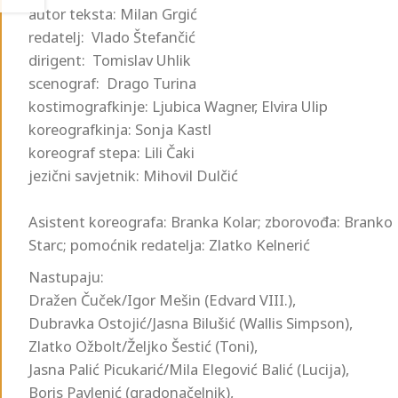
autor teksta: Milan Grgić
redatelj: Vlado Štefančić
dirigent: Tomislav Uhlik
scenograf: Drago Turina
kostimografkinje: Ljubica Wagner, Elvira Ulip
koreografkinja: Sonja Kastl
koreograf stepa: Lili Čaki
jezični savjetnik: Mihovil Dulčić
Asistent koreografa: Branka Kolar; zborovođa: Branko
Starc; pomoćnik redatelja: Zlatko Kelnerić
Nastupaju:
Dražen Čuček/Igor Mešin (Edvard VIII.),
Dubravka Ostojić/Jasna Bilušić (Wallis Simpson),
Zlatko Ožbolt/Željko Šestić (Toni),
Jasna Palić Picukarić/Mila Elegović Balić (Lucija),
Boris Pavlenić (gradonačelnik),