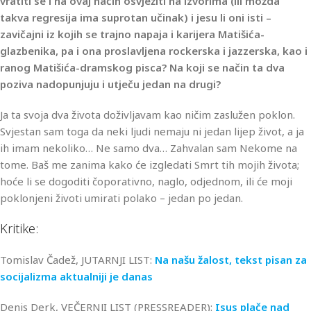
vratiti se i na ovaj način osvježiti na izvorima (ili možda
takva regresija ima suprotan učinak) i jesu li oni isti –
zavičajni iz kojih se trajno napaja i karijera Matišića-
glazbenika, pa i ona proslavljena rockerska i jazzerska, kao i
ranog Matišića-dramskog pisca? Na koji se način ta dva
poziva nadopunjuju i utječu jedan na drugi?
Ja ta svoja dva života doživljavam kao ničim zaslužen poklon.
Svjestan sam toga da neki ljudi nemaju ni jedan lijep život, a ja
ih imam nekoliko… Ne samo dva… Zahvalan sam Nekome na
tome. Baš me zanima kako će izgledati Smrt tih mojih života;
hoće li se dogoditi čoporativno, naglo, odjednom, ili će moji
poklonjeni životi umirati polako – jedan po jedan.
Kritike:
Tomislav Čadež, JUTARNJI LIST:
Na našu žalost, tekst pisan za
socijalizma aktualniji je danas
Denis Derk, VEČERNJI LIST (PRESSREADER):
Isus plače nad