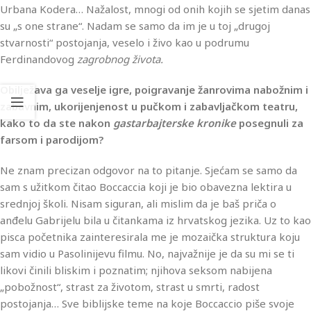
Urbana Kodera… Nažalost, mnogi od onih kojih se sjetim danas
su „s one strane“. Nadam se samo da im je u toj „drugoj
stvarnosti“ postojanja, veselo i živo kao u podrumu
Ferdinandovog
zagrobnog života.
Obilježava ga veselje igre, poigravanje žanrovima nabožnim i
zabavnim, ukorijenjenost u pučkom i zabavljačkom teatru,
kako to da ste nakon
gastarbajterske kronike
posegnuli za
farsom i parodijom?
Ne znam precizan odgovor na to pitanje. Sjećam se samo da
sam s užitkom čitao Boccaccia koji je bio obavezna lektira u
srednjoj školi. Nisam siguran, ali mislim da je baš priča o
anđelu Gabrijelu bila u čitankama iz hrvatskog jezika. Uz to kao
pisca početnika zainteresirala me je mozaička struktura koju
sam vidio u Pasolinijevu filmu. No, najvažnije je da su mi se ti
likovi činili bliskim i poznatim; njihova seksom nabijena
„pobožnost“, strast za životom, strast u smrti, radost
postojanja… Sve biblijske teme na koje Boccaccio piše svoje