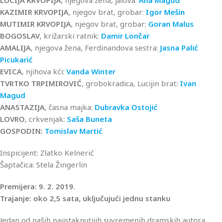
LUCIJA KRVOPIJA
, njegova žena, jalova:
Ana Magud
KAZIMIR KRVOPIJA
, njegov brat, grobar:
Igor Mešin
MUTIMIR KRVOPIJA
, njegov brat, grobar:
Goran Malus
BOGOSLAV
, križarski ratnik:
Damir Lončar
AMALIJA
, njegova žena, Ferdinandova sestra:
Jasna Palić
Picukarić
EVICA
, njihova kći:
Vanda Winter
TVRTKO TRPIMIROVIĆ
, grobokradica, Lucijin brat:
Ivan
Magud
ANASTAZIJA
, časna majka:
Dubravka Ostojić
LOVRO
, crkvenjak:
Saša Buneta
GOSPODIN:
Tomislav Martić
Inspicijent: Zlatko Kelnerić
Šaptačica: Stela Žingerlin
Premijera: 9. 2. 2019.
Trajanje: oko 2,5 sata, uključujući jednu stanku
Jedan od naših najistaknutijih suvremenih dramskih autora