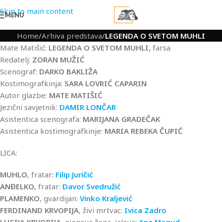
Skip to main content
MENU
Home
/
Arhiva predstava
/
LEGENDA O SVETOM MUHLI
Mate Matišić:
LEGENDA O SVETOM MUHLI,
farsa
Redatelj:
ZORAN MUŽIĆ
Scenograf:
DARKO BAKLIŽA
Kostimografkinja:
SARA LOVRIĆ CAPARIN
Autor glazbe:
MATE MATIŠIĆ
Jezični savjetnik:
DAMIR LONČAR
Asistentica scenografa:
MARIJANA GRADEČAK
Asistentica kostimografkinje:
MARIA
REBEKA ČUPIĆ
LICA:
MUHLO
, fratar:
Filip Juričić
ANĐELKO
, fratar:
Davor Svedružić
PLAMENKO
, gvardijan:
Vinko Kraljević
FERDINAND KRVOPIJA
, živi mrtvac:
Ivica Zadro