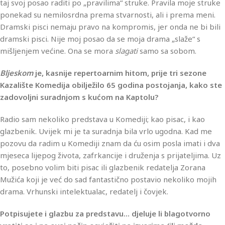
taj svoj posao raditi po „pravilima“ struke. Pravila moje struke
ponekad su nemilosrdna prema stvarnosti, ali i prema meni.
Dramski pisci nemaju pravo na kompromis, jer onda ne bi bili
dramski pisci. Nije moj posao da se moja drama „slaže“ s
mišljenjem većine. Ona se mora
slagati
samo sa sobom.
Bljeskom
je, kasnije repertoarnim hitom, prije tri sezone
Kazalište Komedija obilježilo 65 godina postojanja, kako ste
zadovoljni suradnjom s kućom na Kaptolu?
Radio sam nekoliko predstava u Komediji; kao pisac, i kao
glazbenik. Uvijek mi je ta suradnja bila vrlo ugodna. Kad me
pozovu da radim u Komediji znam da ću osim posla imati i dva
mjeseca lijepog života, zafrkancije i druženja s prijateljima. Uz
to, posebno volim biti pisac ili glazbenik redatelja Zorana
Mužića koji je već do sad fantastično postavio nekoliko mojih
drama. Vrhunski intelektualac, redatelj i čovjek.
Potpisujete i glazbu za predstavu… djeluje li blagotvorno