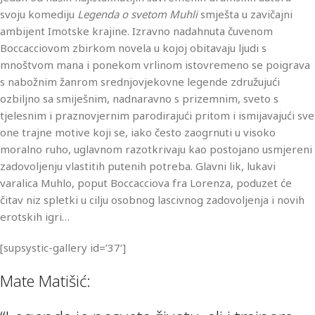
svoju komediju
Legenda o svetom Muhli
smješta u zavičajni
ambijent Imotske krajine. Izravno nadahnuta čuvenom
Boccacciovom zbirkom novela u kojoj obitavaju ljudi s
mnoštvom mana i ponekom vrlinom istovremeno se poigrava
s nabožnim žanrom srednjovjekovne legende združujući
ozbiljno sa smiješnim, nadnaravno s prizemnim, sveto s
tjelesnim i praznovjernim parodirajući pritom i ismijavajući sve
one trajne motive koji se, iako često zaogrnuti u visoko
moralno ruho, uglavnom razotkrivaju kao postojano usmjereni
zadovoljenju vlastitih putenih potreba. Glavni lik, lukavi
varalica Muhlo, poput Boccacciova fra Lorenza, poduzet će
čitav niz spletki u cilju osobnog lascivnog zadovoljenja i novih
erotskih igri…
[supsystic-gallery id=’37’]
Mate Matišić: