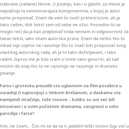
izabrane (zadane) likove. U pisanju, kao i u glazbi, za mene je
najvažnija ta samostvarajuća komponentna, u kojoj je autor
samo prepisivač. Znam da vam to zvuči pretenciozno, ali ja
tako radim, dok tekst sam od sebe ne oživi. Posredno bi se
moglo reći da ja kao
prepisivač
onda nemam ni odgovornost za
takav tekst, iako imam autorska prava. Znam da netko tko to
nikad nije osjetio ne razumije što to znači biti prepisivač svog
vlastitog autorskog rada, ali ja to tako doživljavam, i tako
radim. Isprva me je bilo sram o tome tako govoriti, ali sad
mislim da onaj tko to ne razumije ne razumije ni dramsko
pisanje.
Farsu i grotesku preselili ste uglavnom na film posebice u
suradnji (i najnovijoj) s Vinkom Brešanom, a daskama ste
namijenili mračnije, teže tonove – koliko su oni već bili
intonirani i u ovim početnim dramama, zaogrnuti u ruho
parodije i farse?
Hm, ne znam… Čini mi se da se ti
pedalni
teški tonovi čuju već u