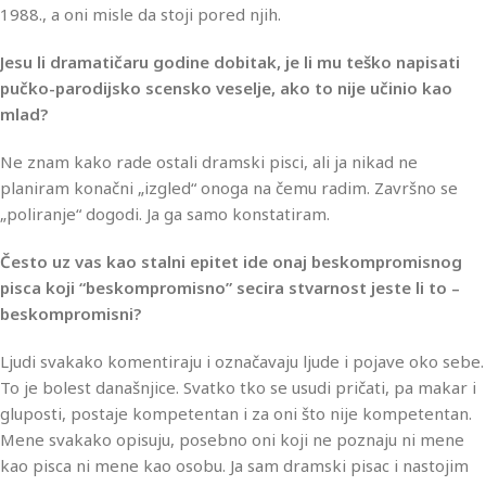
1988., a oni misle da stoji pored njih.
Jesu li dramatičaru godine dobitak, je li mu teško napisati
pučko-parodijsko scensko veselje, ako to nije učinio kao
mlad?
Ne znam kako rade ostali dramski pisci, ali ja nikad ne
planiram konačni „izgled“ onoga na čemu radim. Završno se
„poliranje“ dogodi. Ja ga samo konstatiram.
Često uz vas kao stalni epitet ide onaj beskompromisnog
pisca koji “beskompromisno” secira stvarnost jeste li to –
beskompromisni?
Ljudi svakako komentiraju i označavaju ljude i pojave oko sebe.
To je bolest današnjice. Svatko tko se usudi pričati, pa makar i
gluposti, postaje kompetentan i za oni što nije kompetentan.
Mene svakako opisuju, posebno oni koji ne poznaju ni mene
kao pisca ni mene kao osobu. Ja sam dramski pisac i nastojim