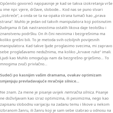
Općenito govoreći najopasnije je kad se takva izokretanja vrše
u ime npr. vjere, države, slobode… Kod nas se puno stvari
„izokreće“, a onda se ta na-opaka strana tumači kao „prava
strana“. Muhlo je jedan od takvih manipulatora koji potisnutim
žudnjama ili čak nastranostima ostalih likova daje teološku i
znanstvenu podršku. On ih čini nevinima i bezgrešnima ma
koliko grešni bili. To je metoda svih ozbiljnih povijesnih
manipulatora. Kad takve ljude proglasimo svecima, mi zapravo
sebe proglašavamo nedužnima, ma koliko „krvave ruke“ imali.
Ljudi kao Muhlo omogućuju nam da bezgrešno griješimo… To
mnogima zvuči privlačno…
Sudeći po kasnijim vašim dramama, ovakav optimizam
smjenjuju prevladavajuće mračnije silnice…
Ne znam. Za mene je pisanje uvijek
nemračna silnica.
Pisanje
ne doživljavam kao izraz optimizma, ili pesimizma, nego kao
zapisanu slobodnu varijaciju na zadanu temu i likove u nekom
izbranom žanru, ili žanru koji je sam sebe izabrao u odnosu na