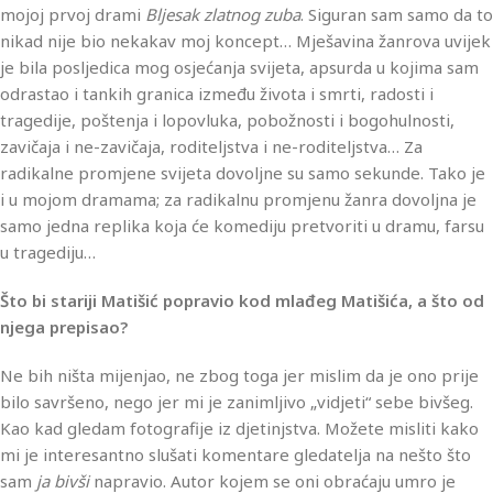
mojoj prvoj drami
Bljesak zlatnog zuba
. Siguran sam samo da to
nikad nije bio nekakav moj koncept… Mješavina žanrova uvijek
je bila posljedica mog osjećanja svijeta, apsurda u kojima sam
odrastao i tankih granica između života i smrti, radosti i
tragedije, poštenja i lopovluka, pobožnosti i bogohulnosti,
zavičaja i ne-zavičaja, roditeljstva i ne-roditeljstva… Za
radikalne promjene svijeta dovoljne su samo sekunde. Tako je
i u mojom dramama; za radikalnu promjenu žanra dovoljna je
samo jedna replika koja će komediju pretvoriti u dramu, farsu
u tragediju…
Što bi stariji Matišić popravio kod mlađeg Matišića, a što od
njega prepisao?
Ne bih ništa mijenjao, ne zbog toga jer mislim da je ono prije
bilo savršeno, nego jer mi je zanimljivo „vidjeti“ sebe bivšeg.
Kao kad gledam fotografije iz djetinjstva. Možete misliti kako
mi je interesantno slušati komentare gledatelja na nešto što
sam
ja bivši
napravio. Autor kojem se oni obraćaju umro je