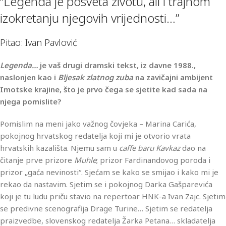
“Legenda je posveta životu, ali i trajnom
izokretanju njegovih vrijednosti…”
Pitao: Ivan Pavlović
Legenda…
je vaš drugi dramski tekst, iz davne 1988.,
naslonjen kao i
Bljesak zlatnog zuba
na zavičajni ambijent
Imotske krajine, što je prvo čega se sjetite kad sada na
njega pomislite?
Pomislim na meni jako važnog čovjeka – Marina Carića,
pokojnog hrvatskog redatelja koji mi je otvorio vrata
hrvatskih kazališta. Njemu sam u
caffe baru Kavkaz
dao na
čitanje prve prizore
Muhle
; prizor Fardinandovog poroda i
prizor „gaća nevinosti“. Sjećam se kako se smijao i kako mi je
rekao da nastavim. Sjetim se i pokojnog Darka Gašparevića
koji je tu ludu priču stavio na repertoar HNK-a Ivan Zajc. Sjetim
se predivne scenografija Drage Turine… Sjetim se redatelja
praizvedbe, slovenskog redatelja Žarka Petana… skladatelja