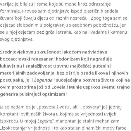
varijacije bile su i teme koje su mene kroz odrastanje
formirale. Proveo sam djetinjstvo ispod plastičnih anđela
čuvara koji čuvaju djecu od raznih nesreća… Zbog toga sam se
osjećao slobodnim u poigravanju s osobnom pobožnošću, jer
se u njoj osjećam bez grča i straha, kao na livadama i kamenu
svog djetinjstva.
Srednjovjekovnu skrušenost lakoćom nadvladava
boccacciovski renesansni hedonizam koji nagrađuje
lukavštinu i snalažljivost u svrhu (najčešće) putenih i
materijalnih zadovoljenja, bez oštrije osude likova i njihovih
postupaka, je li
Legenda
i suosjećajna posveta životu koji na
ovim prostorima još od Lovela i Muhle usprkos svemu trajno
generira pulsirajući optimizam?
Ja se nadam da je „posveta životu“, ali i „posveta“ još jednoj
konstanti ovih naših života u kojima se vrijednosti uvijek
izokreću. U mojoj
Legendi
imanentan je stalni mehanizam
„izokretanja“ vrijednosti i to kao stalan dinamički motiv farse.