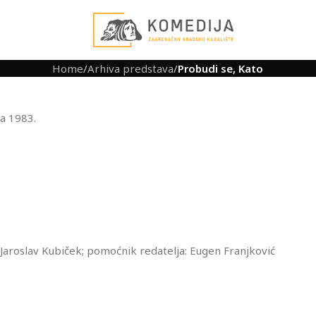
Home
/
Arhiva predstava
/
Probudi se, Kato
ja 1983.
: Jaroslav Kubiček; pomoćnik redatelja: Eugen Franjković