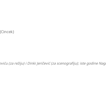
(Cincek)
u (za režiju) i Dinki Jeričević (za scenografiju); iste godine Na