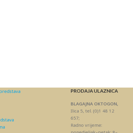
PRODAJA ULAZNICA
predstava
BLAGAJNA OKTOGON,
Ilica 5, tel. (0)1 48 12
657;
edstava
Radno vrijeme:
ama
ponedjeljak–petak: 8–