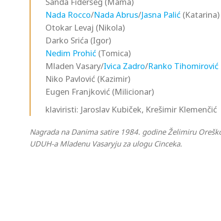
Sanda Fideršeg (Mama)
Nada Rocco
/
Nada Abrus
/
Jasna Palić
(Katarina)
Otokar Levaj (Nikola)
Darko Srića (Igor)
Nedim Prohić
(Tomica)
Mladen Vasary/
Ivica Zadro
/
Ranko Tihomirović
Niko Pavlović (Kazimir)
Eugen Franjković (Milicionar)
klaviristi: Jaroslav Kubiček, Krešimir Klemenčić
Nagrada na Danima satire 1984. godine Želimiru Orešković
UDUH-a Mladenu Vasaryju za ulogu Cinceka.