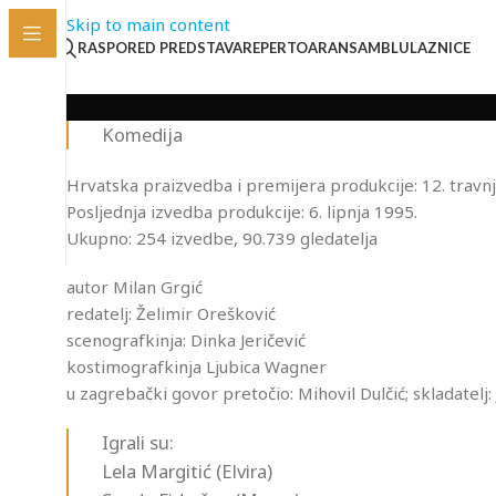
Skip to main content
RASPORED PREDSTAVA
REPERTOAR
ANSAMBL
ULAZNICE
Komedija
Hrvatska praizvedba i premijera produkcije: 12. travn
Posljednja izvedba produkcije: 6. lipnja 1995.
Ukupno: 254 izvedbe, 90.739 gledatelja
autor Milan Grgić
redatelj: Želimir Orešković
scenografkinja: Dinka Jeričević
kostimografkinja Ljubica Wagner
u zagrebački govor pretočio: Mihovil Dulčić; skladatelj
Igrali su:
Lela Margitić (Elvira)