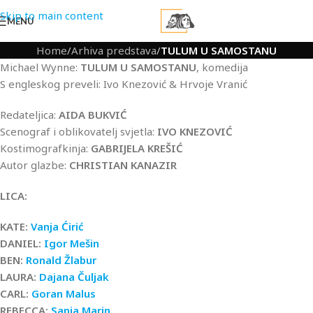
Skip to main content
MENU
Home
/
Arhiva predstava
/
TULUM U SAMOSTANU
Michael Wynne:
TULUM U SAMOSTANU
, komedija
S engleskog preveli: Ivo Knezović & Hrvoje Vranić
Redateljica:
AIDA BUKVIĆ
Scenograf i oblikovatelj svjetla:
IVO KNEZOVIĆ
Kostimografkinja:
GABRIJELA KREŠIĆ
Autor glazbe:
CHRISTIAN KANAZIR
LICA:
KATE:
Vanja Ćirić
DANIEL:
Igor Mešin
BEN:
Ronald Žlabur
LAURA:
Dajana Čuljak
CARL:
Goran Malus
REBECCA:
Sanja Marin