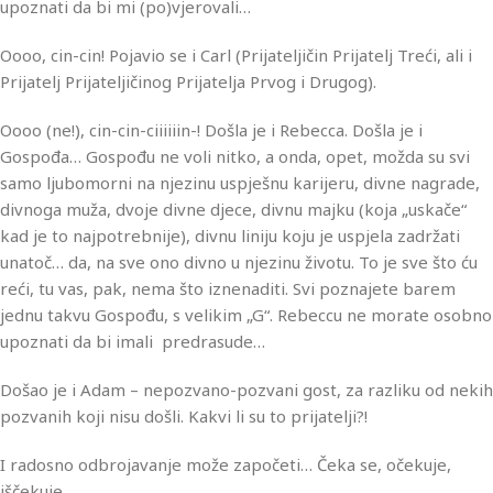
upoznati da bi mi (po)vjerovali…
Oooo, cin-cin! Pojavio se i Carl (Prijateljičin Prijatelj Treći, ali i
Prijatelj Prijateljičinog Prijatelja Prvog i Drugog).
Oooo (ne!), cin-cin-ciiiiiin-! Došla je i Rebecca. Došla je i
Gospođa… Gospođu ne voli nitko, a onda, opet, možda su svi
samo ljubomorni na njezinu uspješnu karijeru, divne nagrade,
divnoga muža, dvoje divne djece, divnu majku (koja „uskače“
kad je to najpotrebnije), divnu liniju koju je uspjela zadržati
unatoč… da, na sve ono divno u njezinu životu. To je sve što ću
reći, tu vas, pak, nema što iznenaditi. Svi poznajete barem
jednu takvu Gospođu, s velikim „G“. Rebeccu ne morate osobno
upoznati da bi imali predrasude…
Došao je i Adam – nepozvano-pozvani gost, za razliku od nekih
pozvanih koji nisu došli. Kakvi li su to prijatelji?!
I radosno odbrojavanje može započeti… Čeka se, očekuje,
iščekuje…