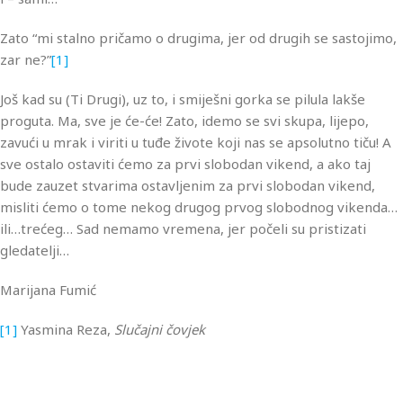
Zato “mi stalno pričamo o drugima, jer od drugih se sastojimo,
zar ne?”
[1]
Još kad su (Ti Drugi), uz to, i smiješni gorka se pilula lakše
proguta. Ma, sve je će-će! Zato, idemo se svi skupa, lijepo,
zavući u mrak i viriti u tuđe živote koji nas se apsolutno tiču! A
sve ostalo ostaviti ćemo za prvi slobodan vikend, a ako taj
bude zauzet stvarima ostavljenim za prvi slobodan vikend,
misliti ćemo o tome nekog drugog prvog slobodnog vikenda…
ili…trećeg… Sad nemamo vremena, jer počeli su pristizati
gledatelji…
Marijana Fumić
[1]
Yasmina Reza,
Slučajni čovjek