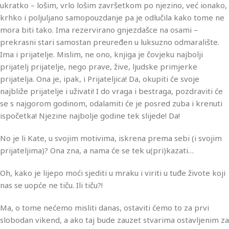
ukratko – lošim, vrlo lošim završetkom po njezino, već ionako,
krhko i poljuljano samopouzdanje pa je odlučila kako tome ne
mora biti tako. Ima rezervirano gnjezdašce na osami –
prekrasni stari samostan preuređen u luksuzno odmaralište.
Ima i prijatelje. Mislim, ne ono, knjiga je čovjeku najbolji
prijatelj prijatelje, nego prave, žive, ljudske primjerke
prijatelja. Ona je, ipak, i Prijateljica! Da, okupiti će svoje
najbliže prijatelje i uživati! I do vraga i bestraga, pozdraviti će
se s najgorom godinom, odalamiti će je posred zuba i krenuti
ispočetka! Njezine najbolje godine tek slijede! Da!
No je li Kate, u svojim motivima, iskrena prema sebi (i svojim
prijateljima)? Ona zna, a nama će se tek u(pri)kazati…
Oh, kako je lijepo moći sjediti u mraku i viriti u tuđe živote koji
nas se uopće ne tiču. Ili tiču?!
Ma, o tome nećemo misliti danas, ostaviti ćemo to za prvi
slobodan vikend, a ako taj bude zauzet stvarima ostavljenim za