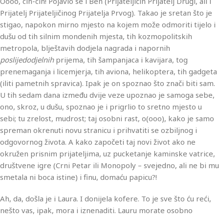
Oooo, cin-cin! Pojavio se i Ben (Prijateljičin Prijatelj Drugi, ali i
Prijatelj Prijateljičinog Prijatelja Prvog). Takao je sretan što je
stigao, napokon mirno mjesto na kojem može odmoriti tijelo i
dušu od tih silnim mondenih mjesta, tih kozmopolitskih
metropola, blještavih dodjela nagrada i napornih
poslijedodjelnih
prijema, tih šampanjaca i kavijara, tog
prenemaganja i licemjerja, tih aviona, helikoptera, tih gadgeta
(iliti pametnih spravica). Ipak je on spoznao što znači biti sam.
U tih sedam dana između dvije veze upoznao je samoga sebe,
ono, skroz, u dušu, spoznao je i prigrlio to sretno mjesto u
sebi; tu zrelost, mudrost; taj osobni rast, o(ooo), kako je samo
spreman okrenuti novu stranicu i prihvatiti se ozbiljnog i
odgovornog života. A kako započeti taj novi život ako ne
okružen prisnim prijateljima, uz pucketanje kaminske vatrice,
društvene igre (Crni Petar ili Monopoly – svejedno, ali ne bi mu
smetala ni boca istine) i finu, domaću papicu?!
Ah, da, došla je i Laura. I donijela kofere. To je sve što ću reći,
nešto vas, ipak, mora i iznenaditi. Lauru morate osobno