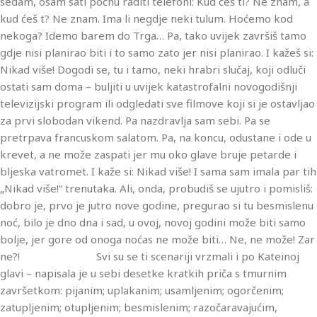
sedam, osam sati počnu raditi telefoni: Kud ćeš ti? Ne znam, a
kud ćeš t? Ne znam. Ima li negdje neki tulum. Hoćemo kod
nekoga? Idemo barem do Trga… Pa, tako uvijek završiš tamo
gdje nisi planirao biti i to samo zato jer nisi planirao. I kažeš si:
Nikad više! Dogodi se, tu i tamo, neki hrabri slučaj, koji odluči
ostati sam doma – buljiti u uvijek katastrofalni novogodišnji
televizijski program ili odgledati sve filmove koji si je ostavljao
za prvi slobodan vikend. Pa nazdravlja sam sebi. Pa se
pretrpava francuskom salatom. Pa, na koncu, odustane i ode u
krevet, a ne može zaspati jer mu oko glave bruje petarde i
bljeska vatromet. I kaže si: Nikad više! I sama sam imala par tih
„Nikad više!“ trenutaka. Ali, onda, probudiš se ujutro i pomisliš:
dobro je, prvo je jutro nove godine, pregurao si tu besmislenu
noć, bilo je dno dna i sad, u ovoj, novoj godini može biti samo
bolje, jer gore od onoga noćas ne može biti… Ne, ne može! Zar
ne?! Svi su se ti scenariji vrzmali i po Kateinoj
glavi – napisala je u sebi desetke kratkih priča s tmurnim
završetkom: pijanim; uplakanim; usamljenim; ogorčenim;
zatupljenim; otupljenim; besmislenim; razočaravajućim,