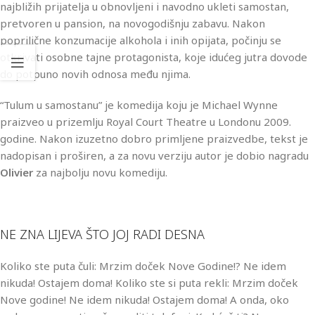
najbližih prijatelja u obnovljeni i navodno ukleti samostan,
pretvoren u pansion, na novogodišnju zabavu. Nakon
poprilične konzumacije alkohola i inih opijata, počinju se
otkrivati osobne tajne protagonista, koje idućeg jutra dovode
do potpuno novih odnosa među njima.
“Tulum u samostanu” je komedija koju je Michael Wynne
praizveo u prizemlju Royal Court Theatre u Londonu 2009.
godine. Nakon izuzetno dobro primljene praizvedbe, tekst je
nadopisan i proširen, a za novu verziju autor je dobio nagradu
Olivier
za najbolju novu komediju.
NE ZNA LIJEVA ŠTO JOJ RADI DESNA
Koliko ste puta čuli: Mrzim doček Nove Godine!? Ne idem
nikuda! Ostajem doma! Koliko ste si puta rekli: Mrzim doček
Nove godine! Ne idem nikuda! Ostajem doma! A onda, oko