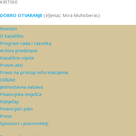
KRITIKE:
DOBRO OTVARANJE
(
Vijenac
, Mira Muhoberac)
Novosti
O kazalištu
Program rada i razvitka
Arhiva predstava
Kazališno vijeće
Pravni akti
Pravo na pristup informacijama
Odluke
Jednostavna nabava
Financijska izvješća
Natječaji
Financijski plan
Press
Sponzori i pokrovitelji