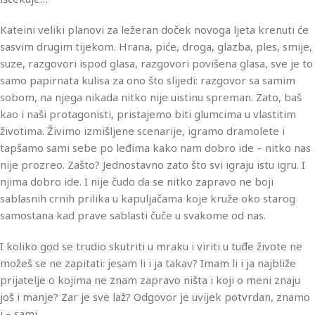
Kateini veliki planovi za ležeran doček novoga ljeta krenuti će
sasvim drugim tijekom. Hrana, piće, droga, glazba, ples, smije,
suze, razgovori ispod glasa, razgovori povišena glasa, sve je to
samo papirnata kulisa za ono što slijedi: razgovor sa samim
sobom, na njega nikada nitko nije uistinu spreman. Zato, baš
kao i naši protagonisti, pristajemo biti glumcima u vlastitim
životima. Živimo izmišljene scenarije, igramo dramolete i
tapšamo sami sebe po leđima kako nam dobro ide – nitko nas
nije prozreo. Zašto? Jednostavno zato što svi igraju istu igru. I
njima dobro ide. I nije čudo da se nitko zapravo ne boji
sablasnih crnih prilika u kapuljačama koje kruže oko starog
samostana kad prave sablasti čuče u svakome od nas.
I koliko god se trudio skutriti u mraku i viriti u tuđe živote ne
možeš se ne zapitati: jesam li i ja takav? Imam li i ja najbliže
prijatelje o kojima ne znam zapravo ništa i koji o meni znaju
još i manje? Zar je sve laž? Odgovor je uvijek potvrdan, znamo
i – sami…