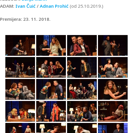
ADAM:
Ivan Čuić
/
Adnan Prohić
(od 25.10.2019.)
Premijera: 23. 11. 2018.