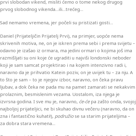
prvi slobodan vikend, misliti ćemo o tome nekog drugog
prvog slobodnog vikenda…ili…trećeg…
Sad nemamo vremena, jer počeli su pristizati gosti…
Daniel (Prijateljičin Prijatelj Prvi), na primjer, uopće nema
skrivenih motiva, ne, on je iskren prema sebi i prema svijetu –
odavno je izašao iz ormara, ma jedini ormari o kojima još ima
razmišljati su oni koje će ugraditi u najviši londonski neboder
koji je sam samcat projektirao i na kojem intenzivno radi i,
naravno da je prihvatio Katein poziv, on je uvijek tu – za nju. A
to što je sam – to je njegov izbor, naravno, on čeka pravu
ljubav, a dok čeka ne pada mu na pamet zamarati se nekakvim
prolaznim, besmislenim vezama. Uostalom, iza njega je
izvrsna godina. I sve mu je, naravno,
će-će
pa zašto onda, svojoj
najboljoj prijateljici, ne bi skuhao divnu večeru (naravno, da on
zna i fantastično kuhati!),
podružio
se sa starim prijateljima –
za dobra stara vremena…