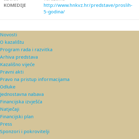
KOMEDIJE
http://www.hnkvz.hr/predstave/proslih-
5-godina/
Novosti
O kazalištu
Program rada i razvitka
Arhiva predstava
Kazališno vijeće
Pravni akti
Pravo na pristup informacijama
Odluke
Jednostavna nabava
Financijska izvješća
Natječaji
Financijski plan
Press
Sponzori i pokrovitelji