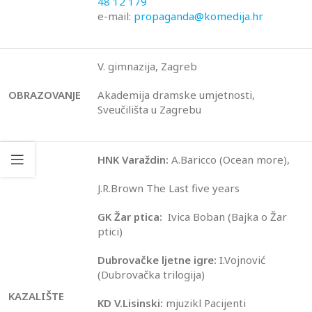
48 12 179
e-mail:
propaganda@komedija.hr
V. gimnazija, Zagreb
OBRAZOVANJE
Akademija dramske umjetnosti,
Sveučilišta u Zagrebu
HNK Varaždin:
A.Baricco (Ocean more),
J.R.Brown The Last five years
GK Žar ptica:
Ivica Boban (Bajka o Žar
ptici)
Dubrovačke ljetne igre:
I.Vojnović
(Dubrovačka trilogija)
KAZALIŠTE
KD V.Lisinski:
mjuzikl Pacijenti