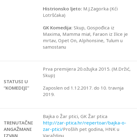
Histrionsko ljeto:
M.J.Zagorka (Kći
Lotršćaka)
GK Komedija:
Skup, Gospođica iz
Maxima, Mamma mia!, Faraon iz Ilice je
mrtav, Opet On, Alphonsine, Tulum u
samostanu
Prva premijera 20.ožujka 2015. (M.Držić,
Skup)
STATUSI U
“KOMEDIJI”
Zaposlen od 1.12.2017. do 10. travnja
2019.
Bajka o Žar ptici, GK Žar ptica
TRENUTAČNI
http://zar-ptica.hr/repertoar/bajka-o-
ANGAŽMANI
zar-ptici/
Prošlih pet godina, HNK u
IZVAN
Varaždinu