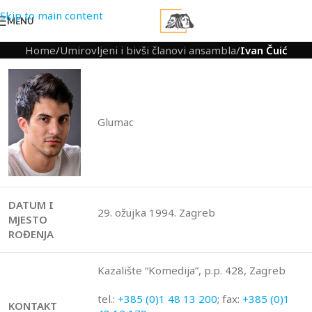
Skip to main content
MENU
Home
/
Umirovljeni i bivši članovi ansambla
/
Ivan Čuić
Glumac
DATUM I
29. ožujka 1994. Zagreb
MJESTO
ROĐENJA
Kazalište “Komedija”, p.p. 428, Zagreb
tel.:
+385 (0)1 48 13 200
; fax:
+385 (0)1
KONTAKT