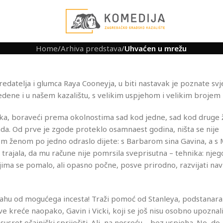
Home
/
Arhiva predstava
/
Uhvaćen u mrežu
atelja i glumca Raya Cooneyja, u biti nastavak je poznate svj
vedene i u našem kazalištu, s velikim uspjehom i velikim brojem 
raka, boraveći prema okolnostima sad kod jedne, sad kod druge 
grada. Od prve je zgode proteklo osamnaest godina, ništa se nije
om ženom po jedno odraslo dijete: s Barbarom sina Gavina, a s
a trajala, da mu račune nije pomrsila sveprisutna – tehnika: njeg
njima se pomalo, ali opasno počne, posve prirodno, razvijati nav
strahu od mogućega incesta! Traži pomoć od Stanleya, podstanar
e kreće naopako, Gavin i Vicki, koji se još nisu osobno upoznali
usret očajnički spriječiti. Ali, na nesreću – bez uspjeha. No, do