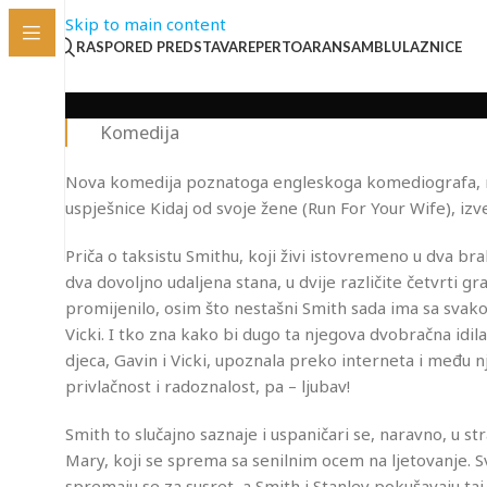
Skip to main content
RASPORED PREDSTAVA
REPERTOAR
ANSAMBL
ULAZNICE
Komedija
Nova komedija poznatoga engleskoga komediografa, red
uspješnice Kidaj od svoje žene (Run For Your Wife), iz
Priča o taksistu Smithu, koji živi istovremeno u dva b
dva dovoljno udaljena stana, u dvije različite četvrti 
promijenilo, osim što nestašni Smith sada ima sa svak
Vicki. I tko zna kako bi dugo ta njegova dvobračna idil
djeca, Gavin i Vicki, upoznala preko interneta i među 
privlačnost i radoznalost, pa – ljubav!
Smith to slučajno saznaje i uspaničari se, naravno, u 
Mary, koji se sprema sa senilnim ocem na ljetovanje. Sv
spremaju se za susret, a Smith i Stanley pokušavaju taj s