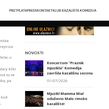
PRETPLATA
PRESS
KONTAKT
KLUB KAZALIŠTA KOMEDIJA
etske
repriza.
NOVOSTI
žene, u
Koncertom “Praznik
mjuzikla” Komedija
 Mary kćer
završila kazališnu sezonu
ova su se
ika, pa
01/07/2026
Mjuzikl Mamma Mia!
a kod
oduševio Malo rimsko
,
kazalište!