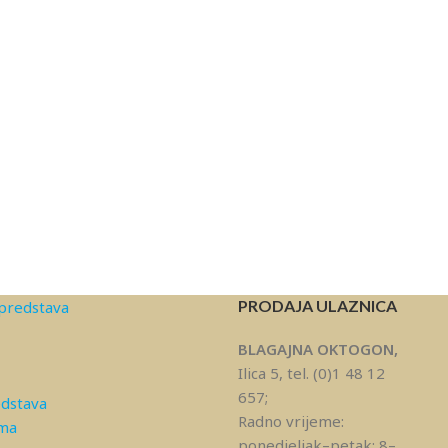
PRODAJA ULAZNICA
predstava
BLAGAJNA OKTOGON,
Ilica 5, tel. (0)1 48 12
657;
edstava
Radno vrijeme:
ama
ponedjeljak–petak: 8–