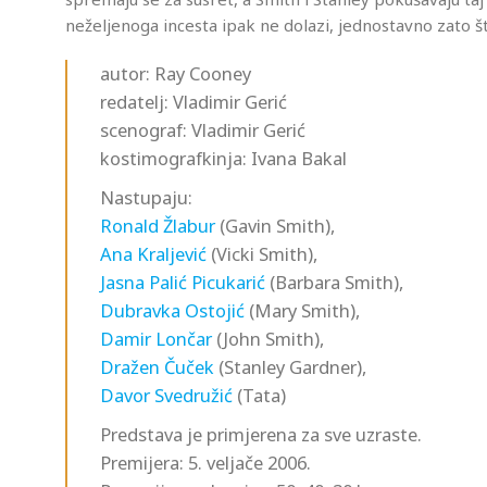
neželjenoga incesta ipak ne dolazi, jednostavno zato š
autor: Ray Cooney
redatelj: Vladimir Gerić
scenograf: Vladimir Gerić
kostimografkinja: Ivana Bakal
Nastupaju:
Ronald Žlabur
(Gavin Smith),
Ana Kraljević
(Vicki Smith),
Jasna Palić Picukarić
(Barbara Smith),
Dubravka Ostojić
(Mary Smith),
Damir Lončar
(John Smith),
Dražen Čuček
(Stanley Gardner),
Davor Svedružić
(Tata)
Predstava je primjerena za sve uzraste.
Premijera: 5. veljače 2006.