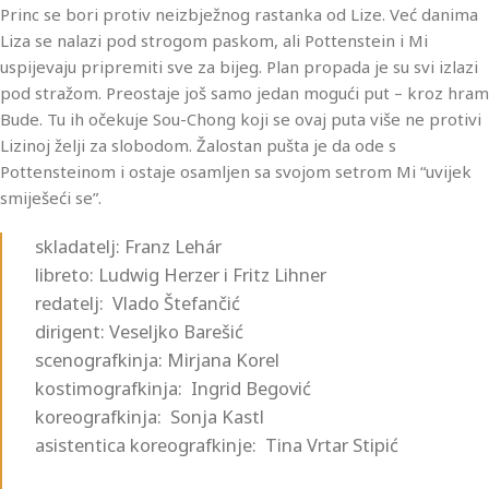
Princ se bori protiv neizbježnog rastanka od Lize. Već danima
Liza se nalazi pod strogom paskom, ali Pottenstein i Mi
uspijevaju pripremiti sve za bijeg. Plan propada je su svi izlazi
pod stražom. Preostaje još samo jedan mogući put – kroz hram
Bude. Tu ih očekuje Sou-Chong koji se ovaj puta više ne protivi
Lizinoj želji za slobodom. Žalostan pušta je da ode s
Pottensteinom i ostaje osamljen sa svojom setrom Mi “uvijek
smiješeći se”.
skladatelj: Franz Lehár
libreto: Ludwig Herzer i Fritz Lihner
redatelj: Vlado Štefančić
dirigent: Veseljko Barešić
scenografkinja: Mirjana Korel
kostimografkinja: Ingrid Begović
koreografkinja: Sonja Kastl
asistentica koreografkinje: Tina Vrtar Stipić