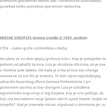
kineskom glazbenom idiomu kao i libretistička suzdržanost,
ponekad toliko potrebna operetnim naslovima.
KRATAK SINOPSIS (prema izvedbi iz 1950. godine)
I ČIN – (salon grofa Lichtenfelsa u Beču)
Na plesu se svi dive lijepoj grofovoj kćeri, koja je pobijedila na
jednom od jahačih turnira. Liza je okružena oficirima, ali je ona
u mislima ipak daleko. Od kada je srela princa Sou-chonga
zanima se za sve što je kinesko. To boli njena najozbiljnijeg
udvarača husarskog oficira Gustava Pottensteina. I pri
ponovnom susretu sa Sou-chongom Liza je uzbuđena
egzotičnošću koja struji iz tog čovjeka, koji je vrlo poštuje, ali,
koji zna beznadnost svoje ljubavi sakriti ispod maske “uvijek se
smiješiti”. Kad je iznenada morao otputovati u domovinu jer su