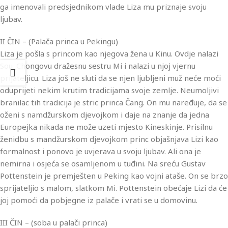
ga imenovali predsjednikom vlade Liza mu priznaje svoju
ljubav.
II ČIN – (Palača princa u Pekingu)
Liza je pošla s princom kao njegova žena u Kinu. Ovdje nalazi
Sou_Chongovu dražesnu sestru Mi i nalazi u njoj vjernu
prijateljicu. Liza još ne sluti da se njen ljubljeni muž neće moći
oduprijeti nekim krutim tradicijama svoje zemlje. Neumoljivi
branilac tih tradicija je stric princa Čang. On mu naređuje, da se
oženi s namdžurskom djevojkom i daje na znanje da jedna
Europejka nikada ne može uzeti mjesto Kineskinje. Prisilnu
ženidbu s mandžurskom djevojkom princ objašnjava Lizi kao
formalnost i ponovo je uvjerava u svoju ljubav. Ali ona je
nemirna i osjeća se osamljenom u tuđini. Na sreću Gustav
Pottenstein je premješten u Peking kao vojni ataše. On se brzo
sprijateljio s malom, slatkom Mi. Pottenstein obećaje Lizi da će
joj pomoći da pobjegne iz palače i vrati se u domovinu.
III ČIN – (soba u palači princa)