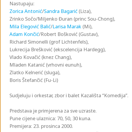
Nastupaju:
Zorica Antonić
/
Sandra Bagarić
(Liza),
Zrinko Sočo/Miljenko Đuran (princ Sou-Chong),
Mila Elegović Balić
/
Larisa Marak
(Mi),
Adam Končić
/Robert Bošković (Gustav),
Richard Simonelli (grof Lichtenfels),
Lukrecija Brešković (ekscelencija Hardegg),
Vlado Kovačić (knez Chang),
Mladen Katanić (vrhovni eunuh),
Zlatko Kelnerić (sluga),
Boris Štefančić (Fu-Li)
Sudjeluju i orkestar, zbor i balet Kazališta “Komedija”.
Predstava je primjerena za sve uzraste.
Pune cijene ulaznica: 70, 50, 30 kuna.
Premijera: 23. prosinca 2000.