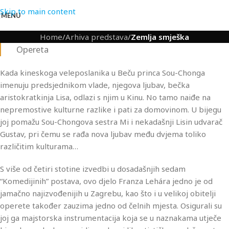
Skip to main content
MENU
Home
/
Arhiva predstava
/
Zemlja smješka
Opereta
Kada kineskoga veleposlanika u Beču princa Sou-Chonga
imenuju predsjednikom vlade, njegova ljubav, bečka
aristokratkinja Lisa, odlazi s njim u Kinu. No tamo naiđe na
nepremostive kulturne razlike i pati za domovinom. U bijegu
joj pomažu Sou-Chongova sestra Mi i nekadašnji Lisin udvarač
Gustav, pri čemu se rađa nova ljubav među dvjema toliko
različitim kulturama…
S više od četiri stotine izvedbi u dosadašnjih sedam
“Komedijinih” postava, ovo djelo Franza Lehára jedno je od
jamačno najizvođenijih u Zagrebu, kao što i u velikoj obitelji
operete također zauzima jedno od čelnih mjesta. Osigurali su
joj ga majstorska instrumentacija koja se u naznakama utječe