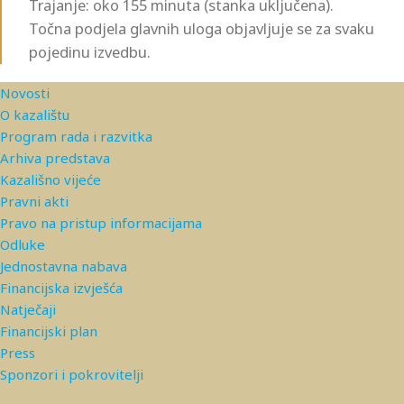
Trajanje: oko 155 minuta (stanka uključena).
Točna podjela glavnih uloga objavljuje se za svaku
pojedinu izvedbu.
Novosti
O kazalištu
Program rada i razvitka
Arhiva predstava
Kazališno vijeće
Pravni akti
Pravo na pristup informacijama
Odluke
Jednostavna nabava
Financijska izvješća
Natječaji
Financijski plan
Press
Sponzori i pokrovitelji