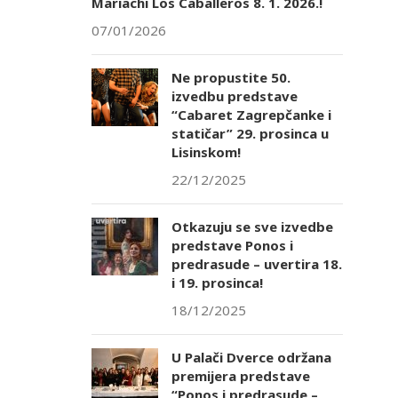
Mariachi Los Caballeros 8. 1. 2026.!
07/01/2026
Ne propustite 50.
izvedbu predstave
“Cabaret Zagrepčanke i
statičar” 29. prosinca u
Lisinskom!
22/12/2025
Otkazuju se sve izvedbe
predstave Ponos i
predrasude – uvertira 18.
i 19. prosinca!
18/12/2025
U Palači Dverce održana
premijera predstave
“Ponos i predrasude –