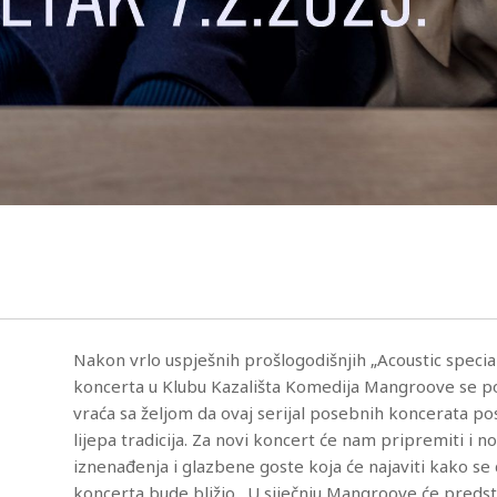
Nakon vrlo uspješnih prošlogodišnjih „Acoustic specia
koncerta u Klubu Kazališta Komedija Mangroove se 
vraća sa željom da ovaj serijal posebnih koncerata po
lijepa tradicija. Za novi koncert će nam pripremiti i n
iznenađenja i glazbene goste koja će najaviti kako s
koncerta bude bližio. U siječnju Mangroove će predsta