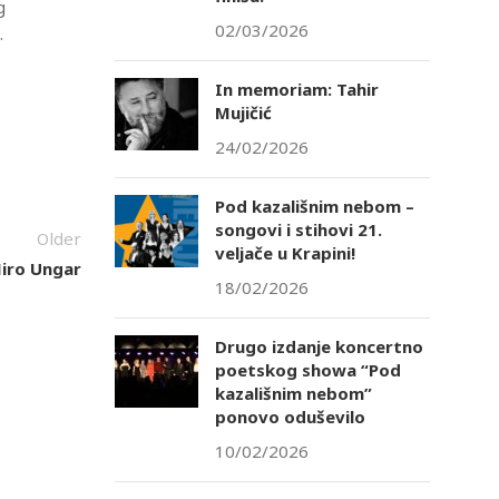
g
02/03/2026
.
In memoriam: Tahir
Mujičić
24/02/2026
Pod kazališnim nebom –
songovi i stihovi 21.
Older
veljače u Krapini!
Miro Ungar
18/02/2026
Drugo izdanje koncertno
poetskog showa “Pod
kazališnim nebom”
ponovo oduševilo
10/02/2026