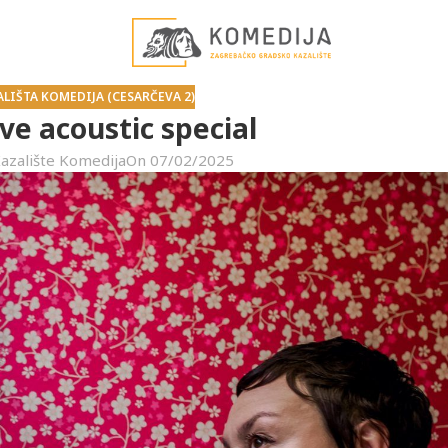
ALIŠTA KOMEDIJA (CESARČEVA 2)
e acoustic special
azalište Komedija
On 07/02/2025