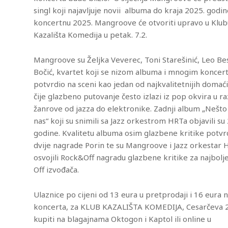
singl koji najavljuje novii albuma do kraja 2025. godin
koncertnu 2025. Mangroove će otvoriti upravo u Klu
Kazališta Komedija u petak. 7.2.
iCalendar
Office 365
Ou
Mangroove su Željka Veverec, Toni Starešinić, Leo Besl
Bočić, kvartet koji se nizom albuma i mnogim koncer
potvrdio na sceni kao jedan od najkvalitetnijih domać
čije glazbeno putovanje često izlazi iz pop okvira u r
žanrove od jazza do elektronike. Zadnji album „Nešto
nas“ koji su snimili sa Jazz orkestrom HRTa objavili su
godine. Kvalitetu albuma osim glazbene kritike potvrd
dvije nagrade Porin te su Mangroove i Jazz orkestar 
osvojili Rock&Off nagradu glazbene kritike za najbolj
Off izvođača.
Ulaznice po cijeni od 13 eura u pretprodaji i 16 eura 
koncerta, za KLUB KAZALIŠTA KOMEDIJA, Cesarčeva 
kupiti na blagajnama Oktogon i Kaptol ili online u