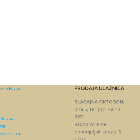
PRODAJA ULAZNICA
predstava
BLAGAJNA OKTOGON,
Ilica 5, tel. (0)1 48 12
657;
edstava
Radno vrijeme:
ama
ponedjeljak–petak: 8–
Impressum
17:30