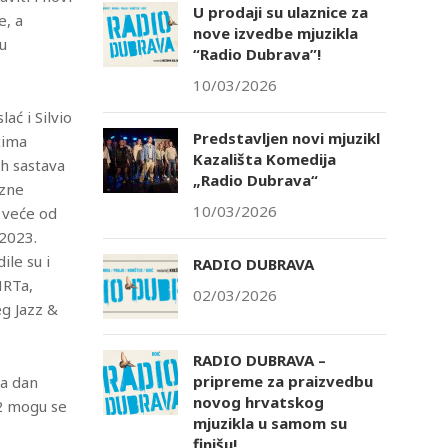
U prodaji su ulaznice za
e, a
nove izvedbe mjuzikla
bu
“Radio Dubrava”!
10/03/2026
tlook Live
ać i Silvio
Predstavljen novi mjuzikl
tima
Kazališta Komedija
ih sastava
„Radio Dubrava“
azne
10/03/2026
 veće od
 2023.
ile su i
RADIO DUBRAVA
HRTa,
02/03/2026
eg Jazz &
RADIO DUBRAVA –
pripreme za praizvedbu
na dan
novog hrvatskog
2 mogu se
mjuzikla u samom su
finišu!