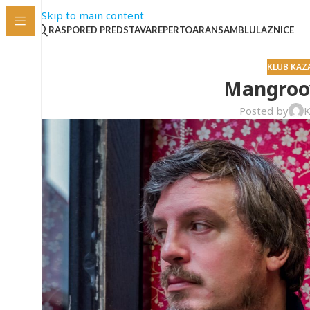
Skip to main content
RASPORED PREDSTAVA
REPERTOAR
ANSAMBL
ULAZNICE
KLUB KAZ
Mangroov
Posted by
K