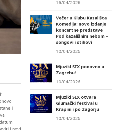
16/04/2026
Večer u Klubu Kazališta
Komedija: novo izdanje
koncertne predstave
Pod kazališnim nebom –
songovi i stihovi
10/04/2026
Mjuzikl SIX ponovno u
Zagrebu!
10/04/2026
l“
Mjuzikl SIX otvara
ponovo
Glumački festival u
stane i
Krapini i po Zagorju
ova
10/04/2026
e datum
viti i novi