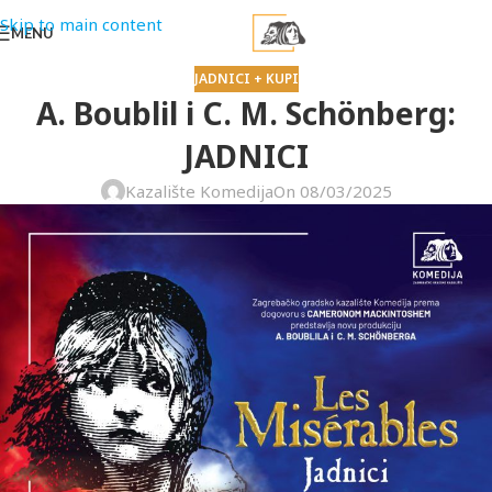
Skip to main content
MENU
JADNICI + KUPI
A. Boublil i C. M. Schönberg:
JADNICI
Kazalište Komedija
On 08/03/2025