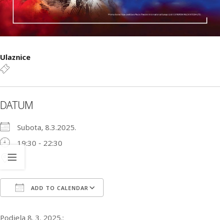
Ulaznice
DATUM
Subota, 8.3.2025.
19:30 - 22:30
ADD TO CALENDAR
Download ICS
Google Calendar
iCa
Podjela 8. 3. 2025.: