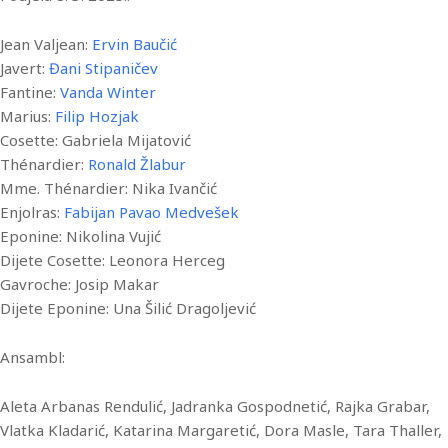
Jean Valjean:
Ervin Baučić
Javert:
Đani Stipaničev
Fantine:
Vanda Winter
Marius:
Filip Hozjak
Cosette: Gabriela Mijatović
Thénardier:
Ronald Žlabur
Mme. Thénardier: Nika Ivančić
Enjolras:
Fabijan Pavao Medvešek
Eponine: Nikolina Vujić
Dijete Cosette: Leonora Herceg
Gavroche: Josip Makar
Dijete Eponine: Una Šilić Dragoljević
Ansambl:
Aleta Arbanas Rendulić, Jadranka Gospodnetić, Rajka Grabar,
Vlatka Kladarić, Katarina Margaretić, Dora Masle, Tara Thaller,