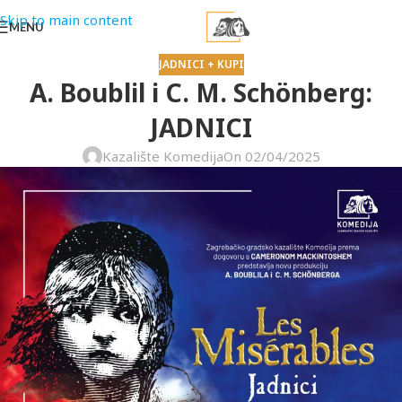
Skip to main content
MENU
JADNICI + KUPI
A. Boublil i C. M. Schönberg:
JADNICI
Kazalište Komedija
On 02/04/2025