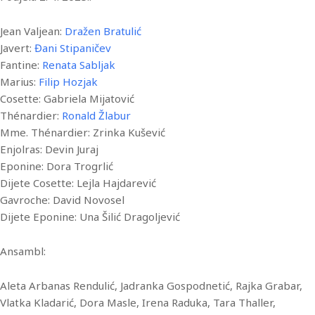
Jean Valjean:
Dražen Bratulić
Javert:
Đani Stipaničev
Fantine:
Renata Sabljak
Marius:
Filip Hozjak
Cosette: Gabriela Mijatović
Thénardier:
Ronald Žlabur
Mme. Thénardier: Zrinka Kušević
Enjolras: Devin Juraj
Eponine: Dora Trogrlić
Dijete Cosette: Lejla Hajdarević
Gavroche: David Novosel
Dijete Eponine: Una Šilić Dragoljević
Ansambl:
Aleta Arbanas Rendulić, Jadranka Gospodnetić, Rajka Grabar,
Vlatka Kladarić, Dora Masle, Irena Raduka, Tara Thaller,