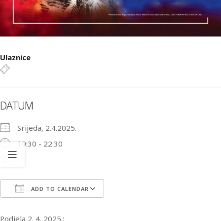
Ulaznice
DATUM
Srijeda, 2.4.2025.
19:30 - 22:30
ADD TO CALENDAR
Download ICS
Google Calendar
iCa
Podjela 2. 4. 2025.: