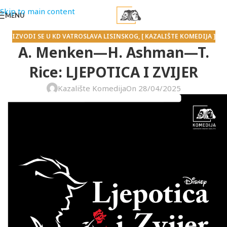
Skip to main content
MENU
IZVODI SE U KD VATROSLAVA LISINSKOG
,
[ KAZALIŠTE KOMEDIJA ]
A. Menken—H. Ashman—T.
Rice: LJEPOTICA I ZVIJER
Kazalište Komedija
On 28/04/2025