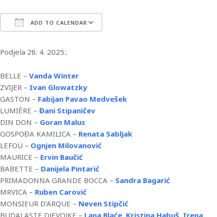
ADD TO CALENDAR
Download ICS
Google Calendar
iCa
Podjela 28. 4. 2025.:
BELLE –
Vanda Winter
ZVIJER –
Ivan Glowatzky
GASTON –
Fabijan Pavao Medvešek
LUMIÈRE –
Đani Stipaničev
DIN DON –
Goran Malus
GOSPOĐA KAMILICA –
Renata Sabljak
LEFOU –
Ognjen Milovanović
MAURICE –
Ervin Baučić
BABETTE –
Danijela Pintarić
PRIMADONNA GRANDE BOCCA –
Sandra Bagarić
MRVICA –
Ruben Carović
MONSIEUR D’ARQUE –
Neven Stipčić
BUDALASTE DJEVOJKE –
Lana Blaće,
Kristina Habuš,
Irena