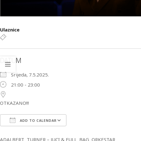
Ulaznice
DATUM
Srijeda, 7.5.2025.
21:00 - 23:00
OTKAZANO!!!
ADD TO CALENDAR
Download ICS
Google Calendar
iCa
ADALBERT TURNER – JUCI & FULL BAG ORKESTAR