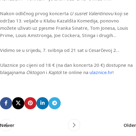
Nakon odličnog prvog koncerta
U susret Valentinovu
koji se
održao 13. veljače u Klubu Kazališta Komedija, ponovno
možete uživati uz pjesme Franka Sinatre, Tom Jonesa, Louis
Prime, Louis Amstronga, Joe Cockera, Stinga i drugih…
Vidimo se u srijedu, 7. svibnja od 21 sat u Cesarčevoj 2…
Ulaznice po cijeni od 18 € (na dan koncerta 20 €) dostupne na
blagajnama
Oktogon
i
Kapto
l te online na
ulaznice.hr
!
Newer
Older