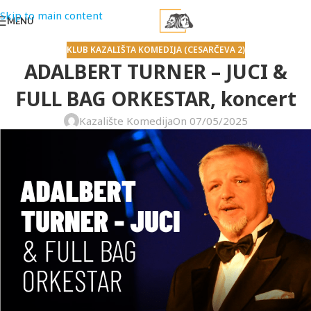
Skip to main content
MENU
KLUB KAZALIŠTA KOMEDIJA (CESARČEVA 2)
ADALBERT TURNER – JUCI &
FULL BAG ORKESTAR, koncert
Kazalište Komedija
On 07/05/2025