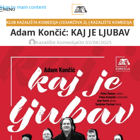
Skip to main content
MENU
KLUB KAZALIŠTA KOMEDIJA (CESARČEVA 2)
,
[ KAZALIŠTE KOMEDIJA ]
Adam Končić: KAJ JE LJUBAV
Kazalište Komedija
On 03/06/2025