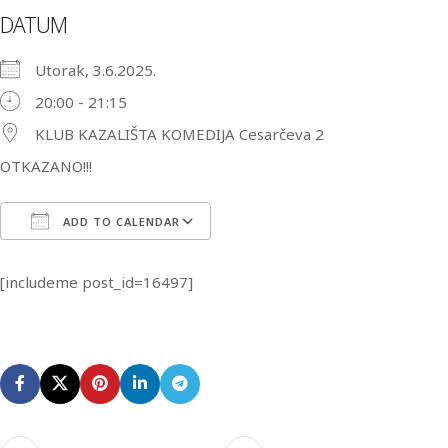
DATUM
Utorak, 3.6.2025.
20:00 - 21:15
KLUB KAZALIŠTA KOMEDIJA Cesarčeva 2
OTKAZANO!!!
ADD TO CALENDAR
Download ICS
Google Calendar
i
[includeme post_id=16497]