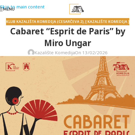
Skip to main content
MENU
KLUB KAZALIŠTA KOMEDIJA (CESARČEVA 2)
,
[ KAZALIŠTE KOMEDIJA ]
Cabaret “Esprit de Paris” by
Miro Ungar
Kazalište Komedija
On 13/02/2026