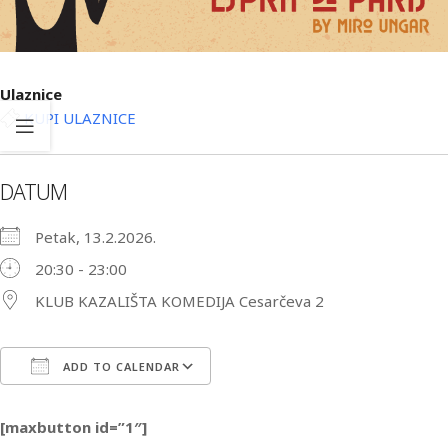
Ulaznice
KUPI ULAZNICE
DATUM
Petak, 13.2.2026.
20:30 - 23:00
KLUB KAZALIŠTA KOMEDIJA Cesarčeva 2
ADD TO CALENDAR
Download ICS
Google Calendar
iCa
[maxbutton id=”1″]