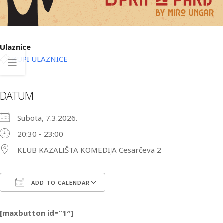
Ulaznice
KUPI ULAZNICE
DATUM
Subota, 7.3.2026.
20:30 - 23:00
KLUB KAZALIŠTA KOMEDIJA Cesarčeva 2
ADD TO CALENDAR
Download ICS
Google Calendar
iCa
[maxbutton id=”1″]