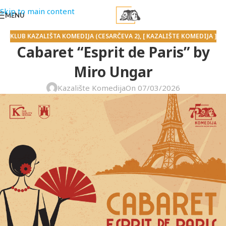
Skip to main content
MENU
KLUB KAZALIŠTA KOMEDIJA (CESARČEVA 2)
,
[ KAZALIŠTE KOMEDIJA ]
Cabaret “Esprit de Paris” by
Miro Ungar
Kazalište Komedija
On 07/03/2026