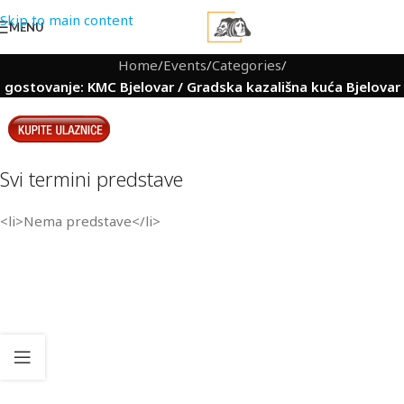
Skip to main content
MENU
Home
/
Events
/
Categories
/
gostovanje: KMC Bjelovar / Gradska kazališna kuća Bjelovar
Svi termini predstave
<li>Nema predstave</li>