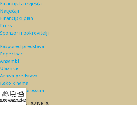
Financijska izvješća
Natječaji
Financijski plan
Press
Sponzori i pokrovitelji
Raspored predstava
Repertoar
Ansambl
Ulaznice
Arhiva predstava
Kako k nama
Kontakt/Impressum
ASPORED
KLUB KAZALIŠTA
ULAZNICE
PRODAJA ULAZNICA
© 2026 Kazalište Komedija |
Privatnost podataka
*