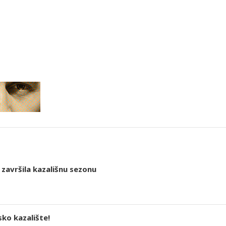
završila kazališnu sezonu
ko kazalište!