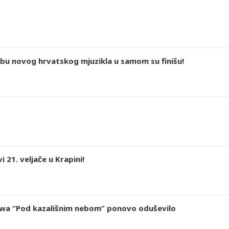
u novog hrvatskog mjuzikla u samom su finišu!
 21. veljače u Krapini!
wa “Pod kazališnim nebom” ponovo oduševilo