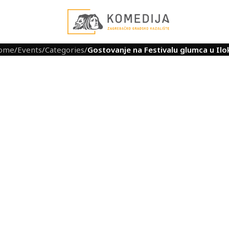
ome
/
Events
/
Categories
/
Gostovanje na Festivalu glumca u Ilo