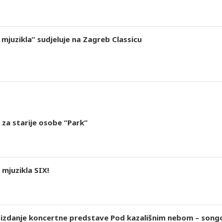
mjuzikla” sudjeluje na Zagreb Classicu
 za starije osobe “Park”
mjuzikla SIX!
 izdanje koncertne predstave Pod kazališnim nebom – songov