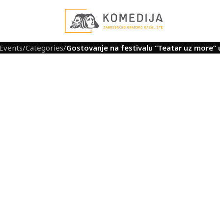
Events
/
Categories
/
Gostovanje na festivalu “Teatar uz more” u