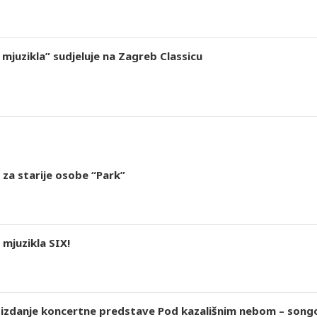
mjuzikla” sudjeluje na Zagreb Classicu
 za starije osobe “Park”
mjuzikla SIX!
 izdanje koncertne predstave Pod kazališnim nebom – songov