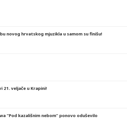
u novog hrvatskog mjuzikla u samom su finišu!
 21. veljače u Krapini!
wa “Pod kazališnim nebom” ponovo oduševilo