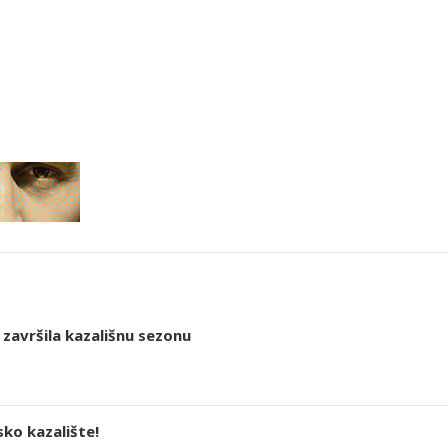
završila kazališnu sezonu
ko kazalište!